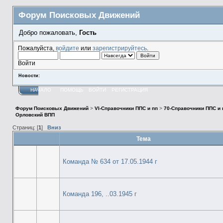
Форум Поисковых Движений
Добро пожаловать,
Гость
Пожалуйста,
войдите
или
зарегистрируйтесь
.
Войти
Новости:
НАЧАЛО
ПОМОЩЬ
ВОЙТИ
РЕГИСТРАЦИЯ
Форум Поисковых Движений
>
VI-Справочники ППС и пп
>
70-Справочники ППС и
Орловский ВПП
Страниц: [
1
]
Вниз
Тема
Команда № 634 от 17.05.1944 г
Команда 196, ..03.1945 г