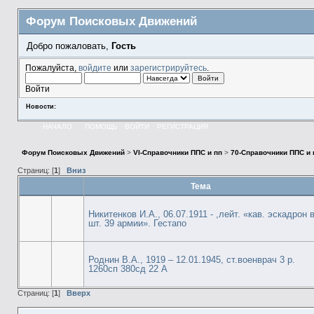
Форум Поисковых Движений
Добро пожаловать,
Гость
Пожалуйста,
войдите
или
зарегистрируйтесь
.
Войти
Новости:
НАЧАЛО
ПОМОЩЬ
ВОЙТИ
РЕГИСТРАЦИЯ
Форум Поисковых Движений
>
VI-Справочники ППС и пп
>
70-Справочники ППС и
Страниц: [
1
]
Вниз
Тема
Никитенков И.А., 06.07.1911 - ,лейт. «кав. эскадрон 
шт. 39 армии». Гестапо
Роднин В.А., 1919 – 12.01.1945, ст.военврач 3 р.
1260сп 380сд 22 А
Страниц: [
1
]
Вверх