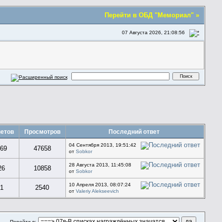
Перейти в ОБД "Мемориал" »
07 Августа 2026, 21:08:56
етов
Просмотров
Последний ответ
04 Сентября 2013, 19:51:42
69
47658
от
Sobkor
28 Августа 2013, 11:45:08
26
10858
от
Sobkor
10 Апреля 2013, 08:07:24
1
2540
от
Valeriy Alekseevich
Перейти в: