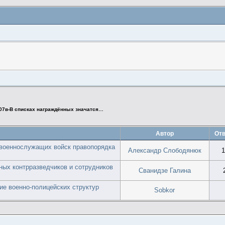
07в-В списках награждённых значатся…
Автор
Отв
 военнослужащих войск правопорядка
Александр Слободянюк
1
нных контрразведчиков и сотрудников
Сванидзе Галина
ие военно-полицейских структур
Sobkor