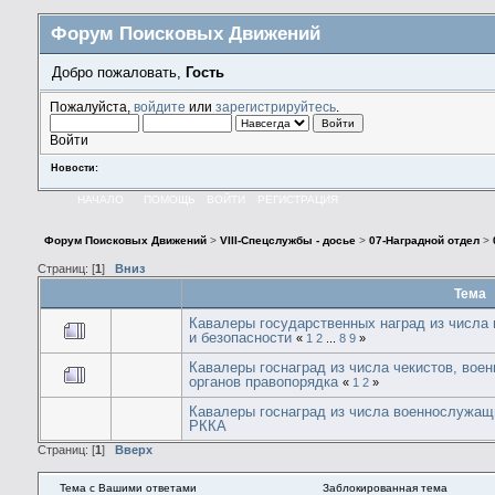
Форум Поисковых Движений
Добро пожаловать,
Гость
Пожалуйста,
войдите
или
зарегистрируйтесь
.
Войти
Новости:
НАЧАЛО
ПОМОЩЬ
ВОЙТИ
РЕГИСТРАЦИЯ
Форум Поисковых Движений
>
VIII-Спецслужбы - досье
>
07-Наградной отдел
>
Страниц: [
1
]
Вниз
Тема
Кавалеры государственных наград из числа
и безопасности
«
1
2
...
8
9
»
Кавалеры госнаград из числа чекистов, вое
органов правопорядка
«
1
2
»
Кавалеры госнаград из числа военнослужащ
РККА
Страниц: [
1
]
Вверх
Тема с Вашими ответами
Заблокированная тема