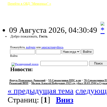
Перейти в ОБД "Мемориал" »
Форум Поисковых Движений
09 Августа 2026, 04:30:49
Добро пожаловать,
Гость
Пожалуйста,
войдите
или
зарегистрируйтесь
.
Войти
Новости:
НАЧАЛО
ПОМОЩЬ
ВОЙТИ
РЕГИСТРАЦИЯ
Форум Поисковых Движений
>
VI-Справочники ППС и пп
>
70-Справочники П
Рязанский ВПП
>
Молеев Алексей Нефедович 1925 гр, убыл 18.03.1944 в Сура
« предыдущая тема
следующа
Страниц: [
1
]
Вниз