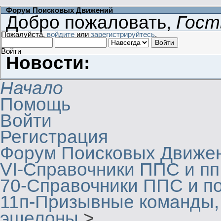
Форум Поисковых Движений
Добро пожаловать,
Гост
Пожалуйста,
войдите
или
зарегистрируйтесь
.
Войти
Новости:
Начало
Помощь
Войти
Регистрация
Форум Поисковых Движе
VI-Справочники ППС и пп
70-Справочники ППС и п
11п-Призывные команды,
эшелоны
>