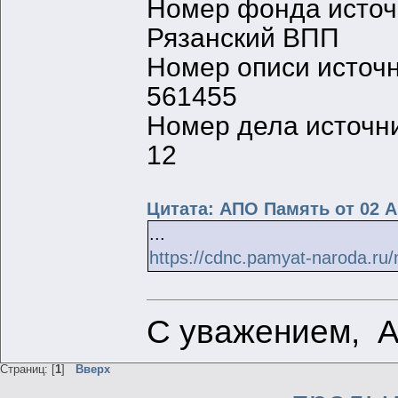
Номер фонда исто
Рязанский ВПП
Номер описи источ
561455
Номер дела источн
12
Цитата: АПО Память от 02 А
...
https://cdnc.pamyat-naroda.r
С уважением, 
Страниц: [
1
]
Вверх