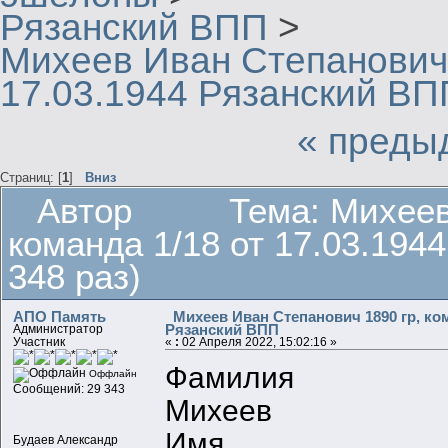
Рязанский ВПП
>
Михеев Иван Степанович 
17.03.1944 Рязанский ВП
« преды
Страниц: [
1
]
Вниз
Автор
Тема: Михеев
команда 1/18 от 17.03.19
348 раз)
АПО Память
Михеев Иван Степанович 1890 гр, кома
Рязанский ВПП
Администратор
Участник
«
:
02 Апреля 2022, 15:02:16 »
Фамилия
Оффлайн
Сообщений: 29 343
Михеев
Имя
Будаев Александр