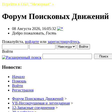
Перейти в ОБД "Мемориал" »
Форум Поисковых Движений
08 Августа 2026, 16:05:32
Добро пожаловать,
Гость
Пожалуйста,
войдите
или
зарегистрируйтесь
.
Войти
Новости:
Начало
Помощь
Войти
Регистрация
Форум Поисковых Движений
>
VII-Несокрушимая и легендарная
>
12-Запасные соединения
>