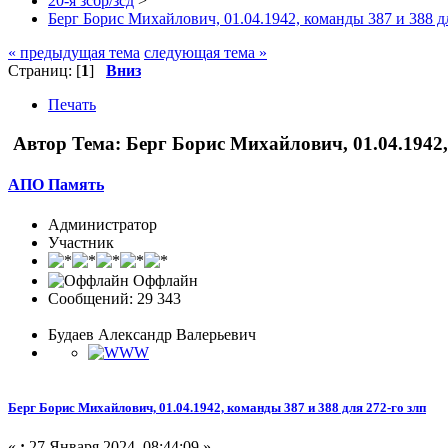
20-я зсбр/зсд
>
Берг Борис Михайлович, 01.04.1942, команды 387 и 388 дл
« предыдущая тема
следующая тема »
Страниц: [
1
]
Вниз
Печать
Автор
Тема: Берг Борис Михайлович, 01.04.1942,
АПО Память
Администратор
Участник
Оффлайн
Сообщений: 29 343
Будаев Александр Валерьевич
Берг Борис Михайлович, 01.04.1942, команды 387 и 388 для 272-го злп
«
:
27 Января 2024, 08:44:09 »