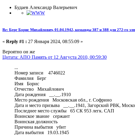
Будаев Александр Валерьевич
Re: Берг Борис Михайлович, 01.04.1942, команды 387 и 388 для 272-го злп
«
Reply #1 :
27 Января 2024, 08:55:09 »
Вероятно он же
Цитата: АПО Память от 12 Августа 2010, 00:59:30
...
Номер записи 4746022
Фамилия Берг
Имя Борис
Отчество Михайлович
Дата рождения __.__.1910
Место рождения Московская обл., г. Софрино
Дата и место призыва __.__.1941, Загорский РВК, Москов
Последнее место службы 65 СК 953 легк. САП
Воинское звание сержант
Воинская должность
Причина выбытия убит
Дата выбытия 19.03.1945