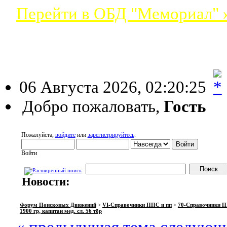
Перейти в ОБД "Мемориал" 
Форум Поисковых Д
06 Августа 2026, 02:20:25
Добро пожаловать,
Гость
Пожалуйста,
войдите
или
зарегистрируйтесь
.
Войти
Новости:
НАЧАЛО
ПОМОЩЬ
ВОЙТИ
РЕГИСТРАЦИЯ
Форум Поисковых Движений
>
VI-Справочники ППС и пп
>
70-Справочники П
1900 гр, капитан мед. сл. 56 тбр
« предыдущая тема
следующа