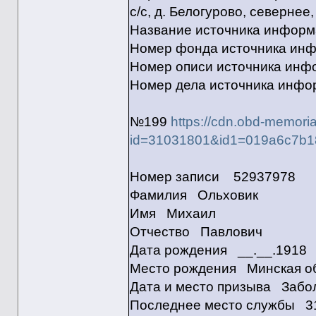
с/с, д. Белогурово, севернее,
Название источника инфо
Номер фонда источника ин
Номер описи источника ин
Номер дела источника инф
№199
https://cdn.obd-memoria
id=31031801&id1=019a6c7b1
Номер записи 52937978
Фамилия Ольховик
Имя Михаил
Отчество Павлович
Дата рождения __.__.1918
Место рождения Минская обл
Дата и место призыва Забо
Последнее место службы 31 