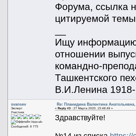
Форума, ссылка 
цитируемой темы
__
Ищу информацию 
отношении выпус
командно-препод
Ташкентского пе
В.И.Ленина 1918-1
svansev
Re: Планидина Валентина Анатольевна, 
Эксперт
«
Reply #3 :
27 Марта 2020, 15:48:49 »
Участник
Здравствуйте!
Оффлайн
Сообщений: 6 775
№14 из списка
https:/