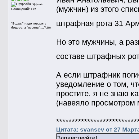
Оффлайн
(мужчин) из этого спи
Сообщений: 176
штрафная рота 31 А
"Бодры" надо говорить
бодрее, а "веселы"....?:))))
Но это мужчины, а ра
составе штрафных ро
А если штрафник поги
уведомление о том, что
простите, я не знаю к
(навеяло просмотром 
**************************
Цитата: svansev от 27 Марта
Здравствуйте!