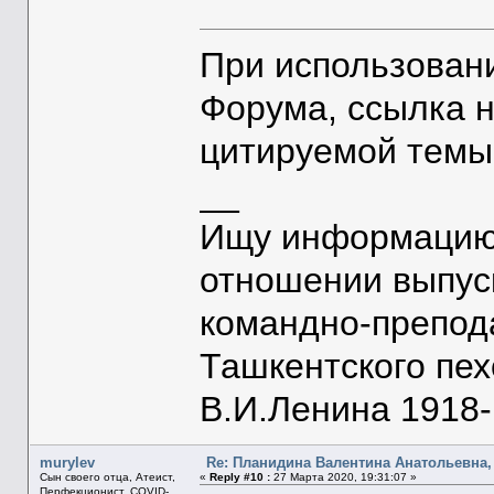
При использован
Форума, ссылка 
цитируемой темы
__
Ищу информацию 
отношении выпус
командно-препод
Ташкентского пе
В.И.Ленина 1918-1
murylev
Re: Планидина Валентина Анатольевна, 
Сын своего отца, Атеист,
«
Reply #10 :
27 Марта 2020, 19:31:07 »
Перфекционист, COVID-