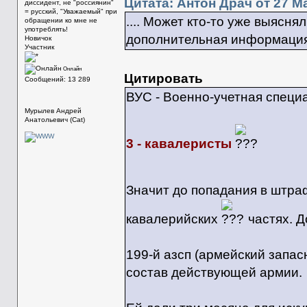
Цитата: Антон Драч от 27 Ма
диссидент, не "россиянин"
= русский, "Уважаемый" при
.... Может кто-то уже выясня
обращении ко мне не
употреблять!
дополнительная информация. 
Новичок
Участник
Онлайн
Цитировать
Сообщений: 13 289
ВУС - Военно-учетная специ
Мурылев Андрей
Анатольевич (Cat)
3 - кавалеристы
Значит до попадания в штр
кавалерийских
частях. Д
199-й азсп (армейский запас
состав действующей армии.