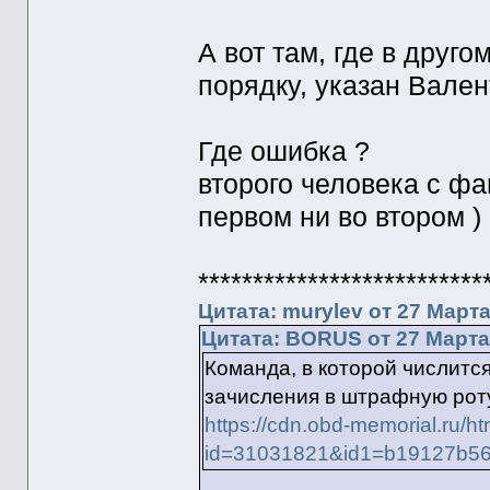
А вот там, где в друго
порядку, указан Вален
Где ошибка ?
второго человека с фа
первом ни во втором 
**************************
Цитата: murylev от 27 Марта
Цитата: BORUS от 27 Марта 
Команда, в которой числитс
зачисления в штрафную роту
https://cdn.obd-memorial.ru/h
id=31031821&id1=b19127b56