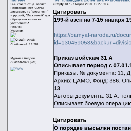
murylev
Re: Планидина Валентина Анатольевна, 
Сын своего отца, Атеист,
«
Reply #8 :
27 Марта 2020, 19:27:30 »
Перфекционист, COVID-
Цитировать
диссидент, не "россиянин"
= русский, "Уважаемый" при
199-й азсп на 7-15 января 
обращении ко мне не
употреблять!
Новичок
Участник
https://pamyat-naroda.ru/docu
Онлайн
id=130459053&backurl=divisio
Сообщений: 13 289
Приказ войскам 31 А
Мурылев Андрей
Анатольевич (Cat)
Описывает период с 07.01.19
Приказы. № документа: 11, Д
Архив: ЦАМО, Фонд: 386, Опи
13
Авторы документа: 31 А, по
Описывает боевую операцию
Цитировать
О порядке высылки постан