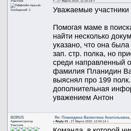
Участник
«
:
27 Марта 2020, 11:10:19 »
Оффлайн
Уважаемые участники 
Сообщений: 1
Помогая маме в поиска
найти несколько докум
указано, что она была
зап. стр. полка, но п
среди направленный о
фамилия Планидин Вал
выяснял про 199 полк.
дополнительная инфор
уважением Антон
BORUS
Re: Планидина Валентина Анатольевна, 
Администратор
«
Reply #1 :
27 Марта 2020, 12:04:14 »
Участник
Команда, в которой ч