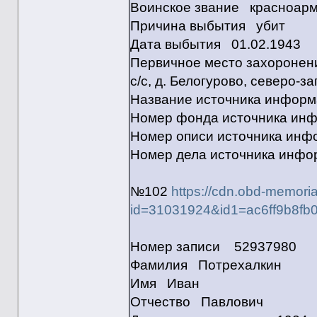
Воинское звание красноар
Причина выбытия убит
Дата выбытия 01.02.1943
Первичное место захоронени
с/с, д. Белогурово, северо-з
Название источника инфо
Номер фонда источника ин
Номер описи источника ин
Номер дела источника инф
№102
https://cdn.obd-memoria
id=31031924&id1=ac6ff9b8fb
Номер записи 52937980
Фамилия Потрехалкин
Имя Иван
Отчество Павлович