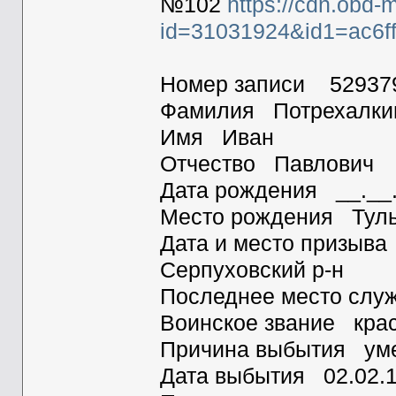
№102
https://cdn.obd-
id=31031924&id1=ac6f
Номер записи 52937
Фамилия Потрехалки
Имя Иван
Отчество Павлович
Дата рождения __.__
Место рождения Тульс
Дата и место призыва
Серпуховский р-н
Последнее место служ
Воинское звание кра
Причина выбытия уме
Дата выбытия 02.02.