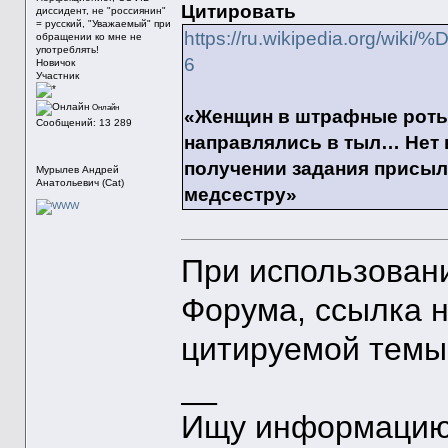
Цитировать
диссидент, не "россиянин"
= русский, "Уважаемый" при
https://ru.wikipedia
обращении ко мне не
употреблять!
6
Новичок
Участник
Онлайн
«Женщин в штрафные роты 
Сообщений: 13 289
направлялись в тыл… Нет 
получении задания присыл
Мурылев Андрей
Анатольевич (Cat)
медсестру»
При использован
Форума, ссылка 
цитируемой темы
__
Ищу информацию 