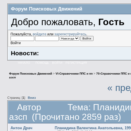
Форум Поисковых Движений
Добро пожаловать,
Гость
Пожалуйста,
войдите
или
зарегистрируйтесь
.
Войти
Новости:
НАЧАЛО
ПОМОЩЬ
ВОЙТИ
РЕГИСТРАЦИЯ
Форум Поисковых Движений
>
VI-Справочники ППС и пп
>
70-Справочники ППС и
азсп
« пр
Страниц: [
1
]
Вниз
Автор
Тема: Планиди
азсп (Прочитано 2859 раз)
Антон Драч
Планидина Валентина Анатольевна, 199