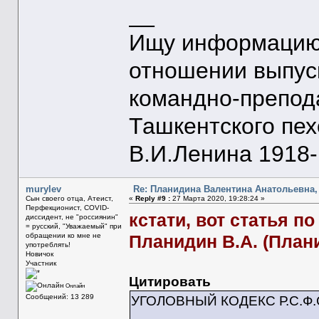
__
Ищу информацию 
отношении выпус
командно-препод
Ташкентского пе
В.И.Ленина 1918-1
murylev
Re: Планидина Валентина Анатольевна, 
Сын своего отца, Атеист,
«
Reply #9 :
27 Марта 2020, 19:28:24 »
Перфекционист, COVID-
кстати, вот статья п
диссидент, не "россиянин"
= русский, "Уважаемый" при
обращении ко мне не
Планидин В.А. (Плани
употреблять!
Новичок
Участник
Цитировать
Онлайн
Сообщений: 13 289
УГОЛОВНЫЙ КОДЕКС Р.С.Ф.С