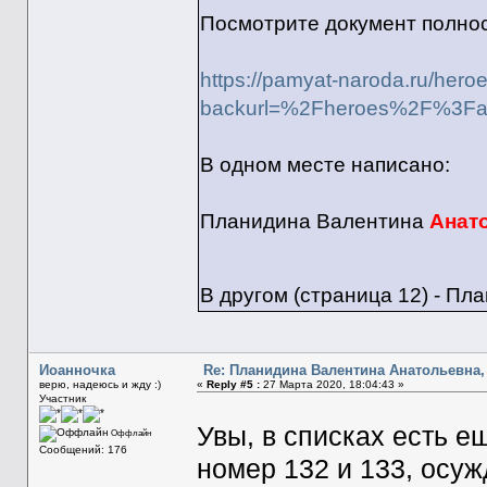
Посмотрите документ полно
https://pamyat-naroda.ru/her
backurl=%2Fheroes%2F%3F
В одном месте написано:
Планидина Валентина
Анат
В другом (страница 12) - П
Иоанночка
Re: Планидина Валентина Анатольевна, 
верю, надеюсь и жду :)
«
Reply #5 :
27 Марта 2020, 18:04:43 »
Участник
Увы, в списках есть
Оффлайн
Сообщений: 176
номер 132 и 133, осу