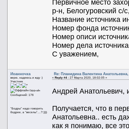
Первичное место захо
р-н, Белогуровский с/с
Название источника
Номер фонда источн
Номер описи источни
Номер дела источник
С уважением,
Иоанночка
Re: Планидина Валентина Анатольевна, 
верю, надеюсь и жду :)
«
Reply #4 :
27 Марта 2020, 18:02:05 »
Участник
Андрей Анатольевич, 
Оффлайн
Сообщений: 176
Получается, что в пе
"Бодры" надо говорить
бодрее, а "веселы"....?:))))
Анатольевна.. есть да
как я понимаю, все эт