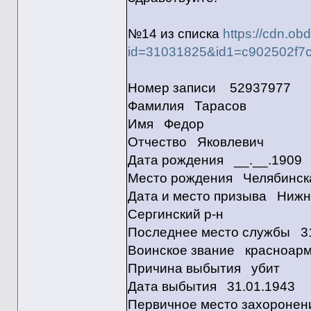
№14 из списка
https://cdn.ob
id=31031825&id1=c902502f7
Номер записи 52937977
Фамилия Тарасов
Имя Федор
Отчество Яковлевич
Дата рождения __.__.1909
Место рождения Челябинская
Дата и место призыва Нижне
Сергинский р-н
Последнее место службы 31 
Воинское звание красноар
Причина выбытия убит
Дата выбытия 31.01.1943
Первичное место захоронени