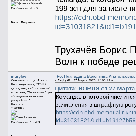
Оффлайн
199 зсп для зачислен
Сообщений: 4 669
https://cdn.obd-memori
Борис Петрович
id=31031821&id1=b191
Трухачёв Борис 
Воля к победе р
murylev
Re: Планидина Валентина Анатольевна, 
Сын своего отца, Атеист,
«
Reply #2 :
27 Марта 2020, 12:08:19 »
Перфекционист, COVID-
Цитата: BORUS от 27 Марта 
диссидент, не "россиянин"
= русский, "Уважаемый" при
Команда, в которой числится
обращении ко мне не
употреблять!
зачисления в штрафную роту
Новичок
Участник
https://cdn.obd-memorial.ru/h
Онлайн
id=31031821&id1=b19127b56
Сообщений: 13 289