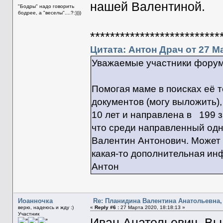
нашей Валентиной.
"Бодры" надо говорить
бодрее, а "веселы"....?:))))
**************************
Цитата: Антон Драч от 27 Ма
Уважаемые участники форума
Помогая маме в поисках её т
документов (могу выложить),
10 лет и направлена в 199 з
что среди направленный од
Валентин Антонович. Может к
какая-то дополнительная ин
Антон
Иоанночка
Re: Планидина Валентина Анатольевна, 
верю, надеюсь и жду :)
«
Reply #6 :
27 Марта 2020, 18:18:13 »
Участник
Иван Анатольевич, Вы 