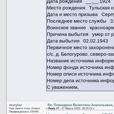
Дата рождения __.__.1924
Место рождения Тульская об
Дата и место призыва Серпу
Последнее место службы 31 
Воинское звание красноар
Причина выбытия умер от 
Дата выбытия 02.02.1943
Первичное место захоронени
с/с, д. Белогурово, северо-з
Название источника инфо
Номер фонда источника ин
Номер описи источника ин
Номер дела источника инф
С уважением,
murylev
Re: Планидина Валентина Анатольевна, 
Сын своего отца, Атеист,
«
Reply #7 :
27 Марта 2020, 19:25:20 »
Перфекционист, COVID-