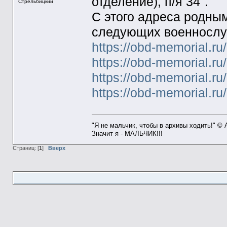
отделение), п/я 34".
Стрельбицкий
С этого адреса родны
следующих военносл
https://obd-memorial.r
https://obd-memorial.r
https://obd-memorial.r
https://obd-memorial.r
"Я не мальчик, чтобы в архивы ходить!" ©
Значит я - МАЛЬЧИК!!!
Страниц: [
1
]
Вверх