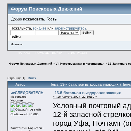
Форум Поисковых Движений
Добро пожаловать,
Гость
Пожалуйста,
войдите
или
зарегистрируйтесь
.
Войти
Новости:
НАЧАЛО
ПОМОЩЬ
ВОЙТИ
РЕГИСТРАЦИЯ
Форум Поисковых Движений
>
VII-Несокрушимая и легендарная
>
12-Запасные с
Страниц: [
1
]
Вниз
Автор
Тема: 13-й батальон выздоравливающих (Прочи
исСЛЕДОВАТЕЛЬ
13-й батальон выздоравливающих
Модератор
«
:
16 Августа 2024, 22:39:59 »
Участник
Условный почтовый ад
Оффлайн
12-й запасной стрелк
Сообщений: 43 095
город Уфа, Почтамт (о
Константин Борисович