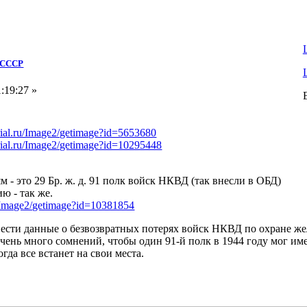
Д СССР
:19:27 »
ial.ru/Image2/getimage?id=5653680
ial.ru/Image2/getimage?id=10295448
 - это 29 Бр. ж. д. 91 полк войск НКВД (так внесли в ОБД)
ю - так же.
/Image2/getimage?id=10381854
ести данные о безвозвратных потерях войск НКВД по охране желе
 очень много сомнений, чтобы один 91-й полк в 1944 году мог име
гда все встанет на свои места.