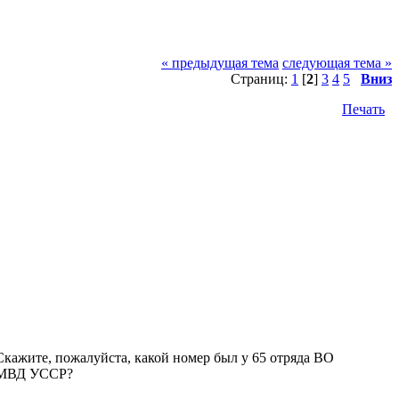
« предыдущая тема
следующая тема »
Страниц:
1
[
2
]
3
4
5
Вниз
Печать
Скажите, пожалуйста, какой номер был у 65 отряда ВО
МВД УССР?