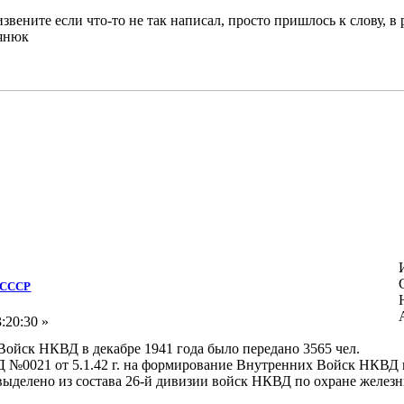
ените если что-то не так написал, просто пришлось к слову, в
янюк
Д СССР
:20:30 »
ойск НКВД в декабре 1941 года было передано 3565 чел.
№0021 от 5.1.42 г. на формирование Внутренних Войск НКВД в 
выделено из состава 26-й дивизии войск НКВД по охране железн