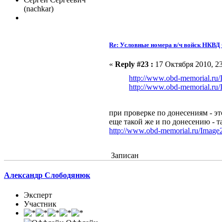
(nachkar)
Re: Условные номера в/ч войск НКВ
«
Reply #23 :
17 Октября 2010, 23
http://www.obd-memorial.ru
http://www.obd-memorial.ru
при проверке по донесениям - эт
еще такой же и по донесению - т
http://www.obd-memorial.ru/Imag
Записан
Александр Слободянюк
Эксперт
Участник