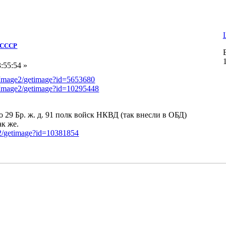
Д СССР
:55:54 »
/Image2/getimage?id=5653680
/Image2/getimage?id=10295448
о 29 Бр. ж. д. 91 полк войск НКВД (так внесли в ОБД)
ак же.
e2/getimage?id=10381854