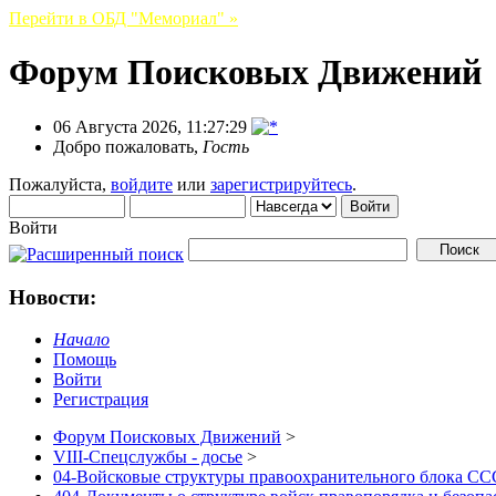
Перейти в ОБД "Мемориал" »
Форум Поисковых Движений
06 Августа 2026, 11:27:29
Добро пожаловать,
Гость
Пожалуйста,
войдите
или
зарегистрируйтесь
.
Войти
Новости:
Начало
Помощь
Войти
Регистрация
Форум Поисковых Движений
>
VIII-Спецслужбы - досье
>
04-Войсковые структуры правоохранительного блока ССС