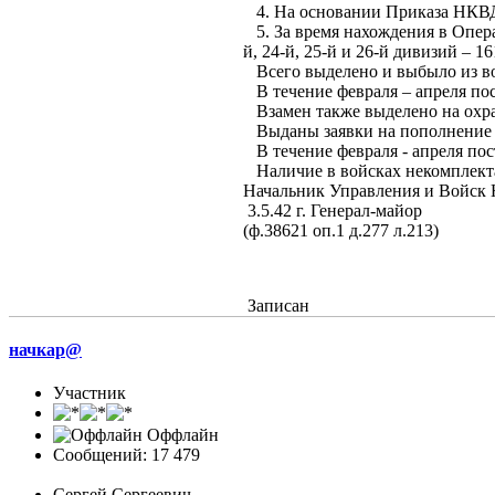
4. На основании Приказа НКВД 
5. За время нахождения в Опер
й, 24-й, 25-й и 26-й дивизий – 16
Всего выделено и выбыло из во
В течение февраля – апреля пос
Взамен также выделено на охран
Выданы заявки на пополнение во
В течение февраля - апреля пос
Наличие в войсках некомплекта 
Начальник Управления и Войск 
3.5.42 г. Генерал
(ф.38621 оп.1 д.277 л.213)
Записан
начкар@
Участник
Оффлайн
Сообщений: 17 479
Сергей Сергеевич