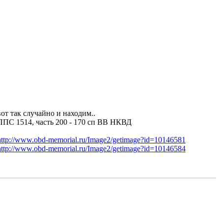
вот так случайно и находим..
ППС 1514, часть 200 - 170 сп ВВ НКВД
http://www.obd-memorial.ru/Image2/getimage?id=10146581
http://www.obd-memorial.ru/Image2/getimage?id=10146584