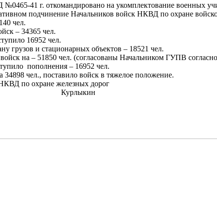
№0465-41 г. откомандировано на укомплектование военных учи
ативном подчинение Начальников войск НКВД по охране войск
140 чел.
йск – 34365 чел.
тупило 16952 чел.
у грузов и стационарных объектов – 18521 чел.
йск на – 51850 чел. (согласованы Начальником ГУПВ согласно п
тупило пополнения – 16952 чел.
34898 чел., поставило войск в тяжелое положение.
НКВД по охране железных дорог
-майор Курлыкин