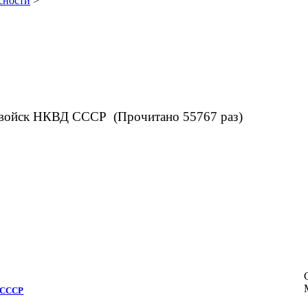
сности
>
ч войск НКВД СССР (Прочитано 55767 раз)
Д СССР