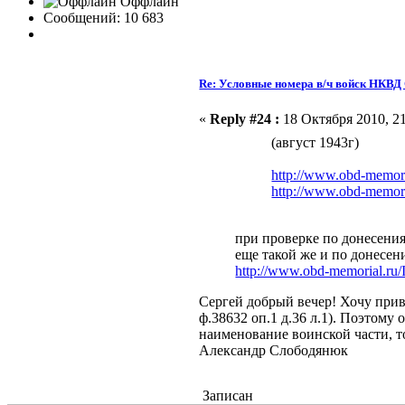
Оффлайн
Сообщений: 10 683
Re: Условные номера в/ч войск НКВ
«
Reply #24 :
18 Октября 2010, 21
(август 1943г)
http://www.obd-memor
http://www.obd-memor
при проверке по донесениям
еще такой же и по донесени
http://www.obd-memorial.ru
Сергей добрый вечер! Хочу прив
ф.38632 оп.1 д.36 л.1). Поэтому
наименование воинской части, то
Александр Слободянюк
Записан