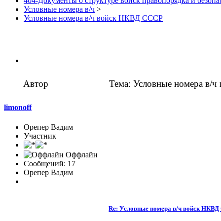
404-Документы о структуре войск правопорядка и безопа
Условные номера в/ч
>
Условные номера в/ч войск НКВД СССР
Автор
Тема: Условные номера в/
limonoff
Орепер Вадим
Участник
Оффлайн
Сообщений: 17
Орепер Вадим
Re: Условные номера в/ч войск НКВ