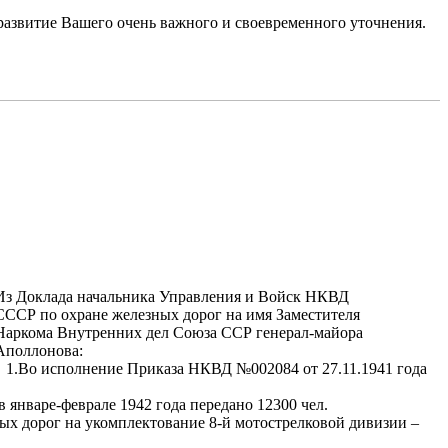
 развитие Вашего очень важного и своевременного уточнения.
Из Доклада начальника Управления и Войск НКВД
СССР по охране железных дорог на имя Заместителя
Наркома Внутренних дел Союза ССР генерал-майора
Аполлонова:
1.Во исполнение Приказа НКВД №002084 от 27.11.1941 года
январе-феврале 1942 года передано 12300 чел.
ых дорог на укомплектование 8-й мотострелковой дивизии –