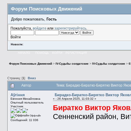
Форум Поисковых Движений
Добро пожаловать,
Гость
Пожалуйста,
войдите
или
зарегистрируйтесь
.
Войти
Новости:
НАЧАЛО
ПОМОЩЬ
ВОЙТИ
РЕГИСТРАЦИЯ
Форум Поисковых Движений
>
IV-Судьбы солдатские
>
IV-Судьбы солдатские
>
0
Страниц: [
1
]
Вниз
Автор
Тема: Бирадко-Биратко-Бирятко Виктор Яко
Aўгiння
Бирадко-Биратко-Бирятко Виктор Яковл
Евгения Михайловна
«
:
26 Апреля 2025, 11:03:32 »
Опытный пользователь
Биратко Виктор Яко
Участник
Сенненский район, Ви
Оффлайн
Сообщений: 11 036