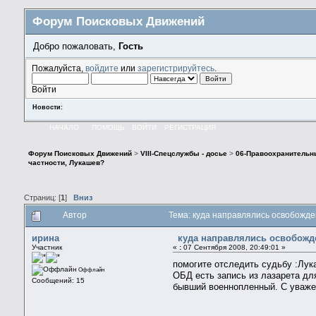
Форум Поисковых Движений
Добро пожаловать,
Гость
Пожалуйста,
войдите
или
зарегистрируйтесь
.
Войти
Новости:
НАЧАЛО
ПОМОЩЬ
ВОЙТИ
РЕГИСТРАЦИЯ
Форум Поисковых Движений
>
VIII-Спецслужбы - досье
>
06-Правоохранительн
частности, Лукашев?
Страниц: [
1
]
Вниз
Автор
Тема: куда направлялись освобожде
ирина
куда направлялись освобожде
Участник
«
:
07 Сентября 2008, 20:49:01 »
помогите отследить судьбу :Лука
Оффлайн
ОБД есть запись из лазарета д
Сообщений: 15
бывший военнопленный. С уваже