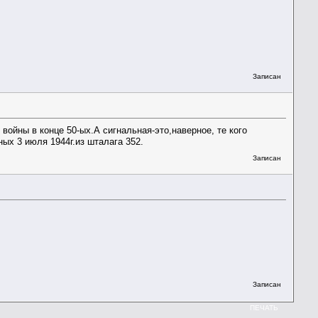
Записан
войны в конце 50-ых.А сигнальная-это,наверное, те кого
х 3 июля 1944г.из шталага 352.
Записан
Записан
ПЕЧАТЬ