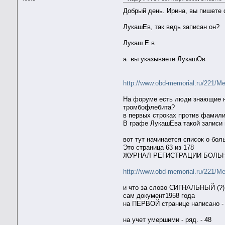
Добрый день. Ирина, вы пишете 
ЛукашЕв, так ведь записан он?
Лукаш Е в
а вы указываете ЛукашОв
http://www.obd-memorial.ru/221/M
На форуме есть люди знающие не
тромбофлебита?
в первых строках против фамили
В графе ЛукашЕва такой записи 
вот тут начинается список о бол
Это страница 63 из 178
ЖУРНАЛ РЕГИСТРАЦИИ БОЛЬН
http://www.obd-memorial.ru/221/M
и что за слово СИГНАЛЬНЫЙ (?) 
сам документ1958 года
на ПЕРВОЙ странице написано -
на учет умершими - ряд. - 48