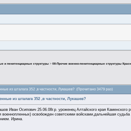
ые и пенитенциарные структуры
>
08-Прочие военно-пенитенциарные структуры Крас
нные из шталага 352 ,в частности, Лукашев? (Прочитано 3479 раз)
нные из шталага 352 ,в частности, Лукашев?
шов Иван Осипович 25.06.08г.р. уроженец Алтайского края Каменского р-о
ля военнопленных) освобожден советскими войсками,дальнейшая судьба
нием. Ирина.