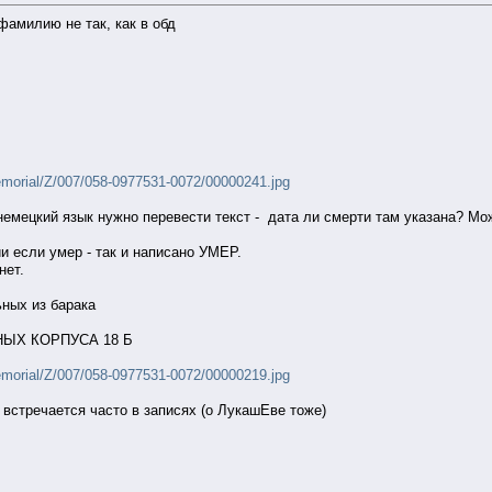
фамилию не так, как в обд
emorial/Z/007/058-0977531-0072/00000241.jpg
мецкий язык нужно перевести текст - дата ли смерти там указана? Мож
и если умер - так и написано УМЕР.
нет.
ьных из барака
ЫХ КОРПУСА 18 Б
emorial/Z/007/058-0977531-0072/00000219.jpg
встречается часто в записях (о ЛукашЕве тоже)