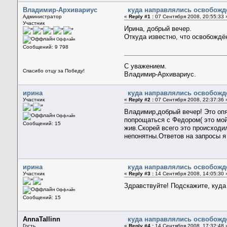
Владимир-Архивариус
куда направлялись освобожде
Администратор
«
Reply #1 :
07 Сентября 2008, 20:55:33 
Участник
Ирина, добрый вечер.
Откуда известно, что освобождё
Оффлайн
Сообщений: 9 798
С уважением.
Спасибо отцу за Победу!
Владимир-Архивариус.
ирина
куда направлялись освобожде
Участник
«
Reply #2 :
07 Сентября 2008, 22:37:36 
Владимир,добрый вечер! Это оп
Оффлайн
попрощаться с Федором( это мой
Сообщений: 15
жив.Скорей всего это происходил
непонятны.Ответов на запросы я
ирина
куда направлялись освобожде
Участник
«
Reply #3 :
14 Сентября 2008, 14:05:30 
Здравствуйте! Подскажите, куда
Оффлайн
Сообщений: 15
AnnaTallinn
куда направлялись освобожде
Гость
«
Reply #4 :
14 Сентября 2008, 17:32:48 