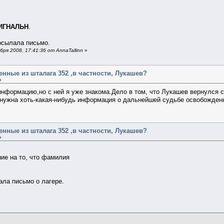
ИГНАЛЬН
.
посылала письмо.
я 2008, 17:41:36 от AnnaTallinn
»
нные из шталага 352 ,в частности, Лукашев?
»
нформацию,но с ней я уже знакома.Дело в том, что Лукашев вернулся с 
нужна хоть-какая-нибудь информация о дальнейшей судьбе освобожденны
нные из шталага 352 ,в частности, Лукашев?
»
ние на то, что фамилия
сала письмо о лагере.