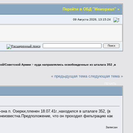
Перейти в ОБД "Мемориал" »
09 Августа 2026, 13:15:24
ной/Советской Армии
>
куда направлялись освобожденные из шталага 352 ,в
« предыдущая тема
следующая тема »
ПЕЧАТЬ
на п. Озерки,пленен 18.07.41г.,находился в шталаге 352, (в
 неизвестна.Предположение, что он проходил фильтрацию как
Записан