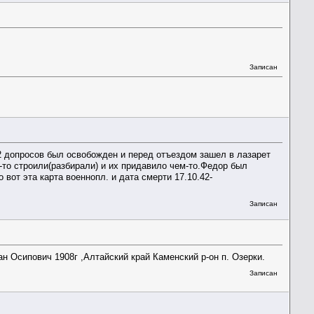
Записан
2 допросов был освобожден и перед отъездом зашел в лазарет
-то строили(разбирали) и их придавило чем-то.Федор был
вот эта карта военнопл. и дата смерти 17.10.42-
Записан
н Осипович 1908г ,Алтайский край Каменский р-он п. Озерки.
Записан