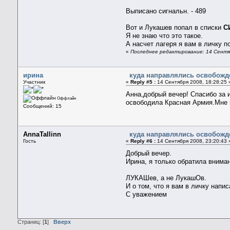
Выписано сигнальн. - 489
Вот и Лукашев попал в списки
С
Я не знаю что это такое.
А насчет лагеря я вам в личку 
«
Последнее редактирование: 14 Сентябр
ирина
куда направлялись освобожде
Участник
«
Reply #5 :
14 Сентября 2008, 18:28:25 
Анна,добрый вечер! Спасибо за и
Оффлайн
освободила Красная Армия.Мне 
Сообщений: 15
AnnaTallinn
куда направлялись освобожде
Гость
«
Reply #6 :
14 Сентября 2008, 23:20:43 
Добрый вечер.
Ирина, я только обратила внима
ЛУКАШев, а не ЛукашОв.
И о том, что я вам в личку напи
С уважением
Страниц: [
1
]
Вверх