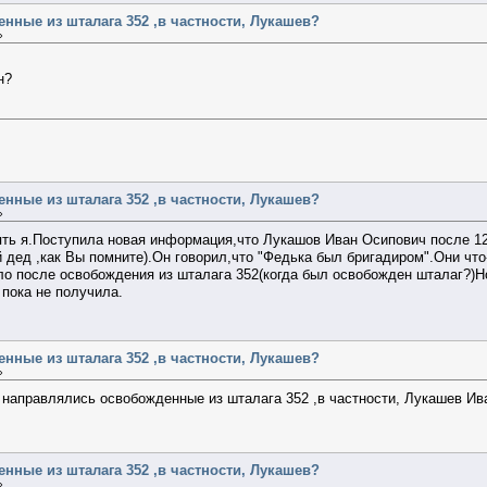
нные из шталага 352 ,в частности, Лукашев?
»
н?
нные из шталага 352 ,в частности, Лукашев?
»
ять я.Поступила новая информация,что Лукашов Иван Осипович после 1
 дед ,как Вы помните).Он говорил,что "Федька был бригадиром".Они что
о после освобождения из шталага 352(когда был освобожден шталаг?)Но 
 пока не получила.
нные из шталага 352 ,в частности, Лукашев?
»
 направлялись освобожденные из шталага 352 ,в частности, Лукашев Ива
нные из шталага 352 ,в частности, Лукашев?
»