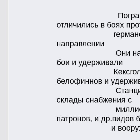
Пограничники 1
отличились в боях про
германо-фашист
направлении
Они на протяжен
бои и удерживали
Кексгольм , бор
белофиннов и удержи
Станцию Карлахт
склады снабжения с
миллионными за
патронов, и др.видов 
и вооружения , д