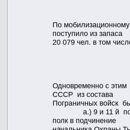
Мл. нач.с
Ряд сос
По мобилизационному 
поступило из запаса
20 079 чел. в том числ
Нач. сос
Мл. нач с
Ряд. Сост
Одновременно с этим 
СССР из состава
Пограничных войск бы
а.) 9 и 11 й погра
полк в подчинение
начальника Охраны Т