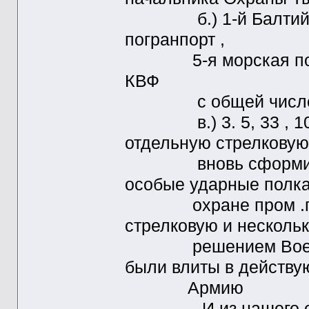
б.) 1-й Балтийский
погранпорт ,
5-я морская погра
КВФ
с общей численно
в.) 3. 5, 33 , 102,
отдельную стрелковую
вновь сформирован
особые ударные полка 
охране пром .пред
стрелковую и нескольк
решением Военного
были влиты в действ
Армию
И из нашего опера