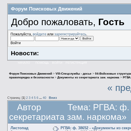
Форум Поисковых Движений
Добро пожаловать,
Гость
Пожалуйста,
войдите
или
зарегистрируйтесь
.
Войти
Новости:
НАЧАЛО
ПОМОЩЬ
ВОЙТИ
РЕГИСТРАЦИЯ
Форум Поисковых Движений
>
VIII-Спецслужбы - досье
>
04-Войсковые структур
правопорядка и безопасности
>
Документы из секретариата зам. наркома
>
РГВА:
« пр
Страниц: [
1
]
2
3
4
5
6
...
40
Вниз
Автор
Тема: РГВА: ф.
секретариата зам. наркома»
Листопад
РГВА: ф. 38652 - «Документы из секр