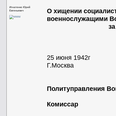
С В Е Д
Игнатенко Юрий
О хищении социалис
Евгеньевич
военнослужащими Во
за период с 1
25 июня 1942г
Г.Москва
Политуправления В
Бри
Комиссар