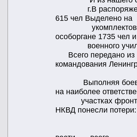
г.В распоряжение
615 чел Выделено на
укомплектование 
особоргане 1735 чел и
военного училища 
Всего передано из 
командования Ленингр
Выполняя боевые з
на наиболее ответств
участках фронта , 
НКВД понесли потери:
убито ра