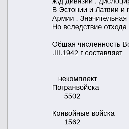
ж\д дивизии , дислоц
В Эстонии и Латвии и
Армии . Значительная 
Но вследствие отхода
Общая численность Во
.III.1942 г составляет
положено по 
некомплект
Погранво
5502
Конвойны
1562