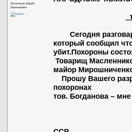
Игнатенко Юрий
Евгеньевич
т
Сегодня разговарив
который сообщил что
убит.Похороны состо
Товарищ Масленников
майор Мирошниченк
Прошу Вашего разре
похоронах
тов. Богданова – мне
Зам. Нарком
ССР