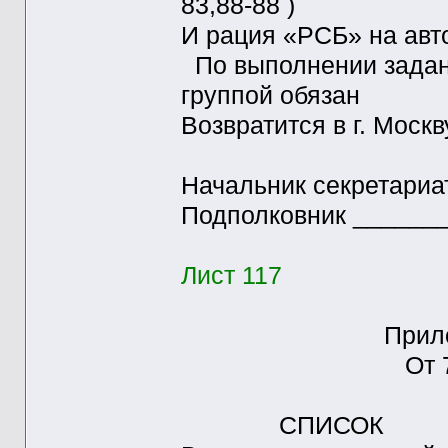
83,88-88 )
И рация «РСБ» на ав
По выполнении задани
группой обязан
Возвратится в г. Мос
Начальник секретариа
Подполковник ______
Лист 117
Приложение 
От 7.2.
СПИСОК