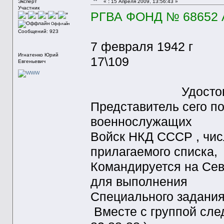
Эксперт
«
:
15 Апреля 2009, 13:56:43 »
Участник
РГВА ФОНД № 68652 А
Оффлайн
Сообщений: 923
7 февраля 1942 г
Игнатенко Юрий
17\109
Евгеньевич
Удостовер
Представитель сего по
военнослужащих
Войск НКД СССР , чис
прилагаемого списка,
Командируется на Сев
для выполнения
Специального задани
Вместе с группой сл