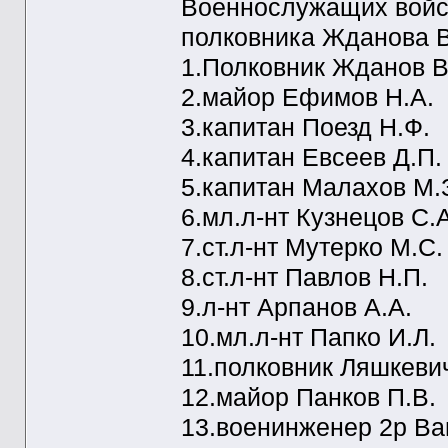
Военнослужащих войс
полковника Жданова В
1.Полковник Жданов В
2.майор Ефимов Н.А.
3.капитан Поезд Н.Ф.
4.капитан Евсеев Д.П.
5.капитан Малахов М.
6.мл.л-нт Кузнецов С.А
7.ст.л-нт Мутерко М.С.
8.ст.л-нт Павлов Н.П.
9.л-нт Арпанов А.А.
10.мл.л-нт Папко И.Л.
11.полковник Ляшкеви
12.майор Панков П.В.
13.военинженер 2р Ва