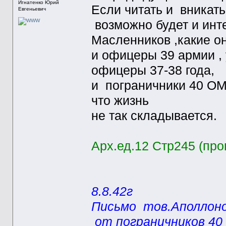
Игнатенко Юрий
Если читать и вникать 
Евгеньевич
возможно будет и инт
Масленников ,какие о
и офицеры 39 армии , 
офицеры 37-38 года,
и пограничники 40 О
что жизнь
не так складывается.
Арх.ед.12 Стр245 (про
8.8.42г
Письмо тов.Аполлон
от пограничников 40