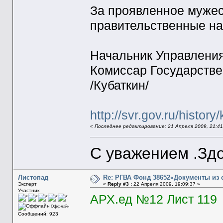
За проявленное мужест
правительственные н
Начальник Управлени
Комиссар Государстве
/Кубаткин/
http://svr.gov.ru/history
«
Последнее редактирование: 21 Апреля 2009, 21:4
С уважением .Здо
Листопад
Re: РГВА Фонд 38652«Документы из 
Эксперт
«
Reply #3 :
22 Апреля 2009, 19:09:37 »
Участник
АРХ.ед №12 Лист 119
Оффлайн
Сообщений: 923