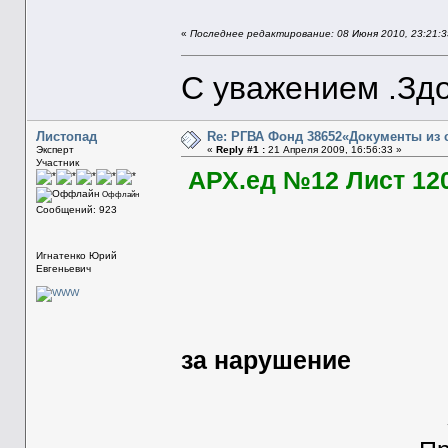
«
Последнее редактирование: 08 Июня 2010, 23:21:3
С уважением .Здо
Листопад
Re: РГВА Фонд 38652«Документы из 
Эксперт
«
Reply #1 :
21 Апреля 2009, 16:56:33 »
Участник
АРХ.ед №12 Лист 12
Оффлайн
Сообщений: 923
Прилож
Игнатенко Юрий
Евгеньевич
Об осуждени
за нарушение
приказа Н
За март , ап