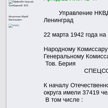
Оффлайн
Сообщений: 923
Управление НКВД СС
Игнатенко Юрий
Ленинград
Евгеньевич
22 марта 1942 года н
Народному Комиссару
Генеральному Комисса
Тов. Берия
СПЕЦСООБ
К началу Отечественн
округа имели 37419 че
В том числе :
Нач. сос