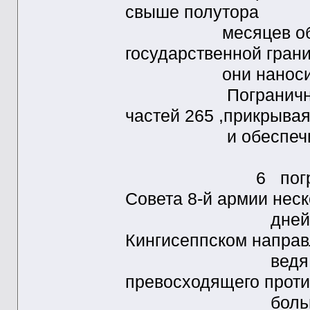
свыше полутора
месяцев оборонял
государственной гран
они наносили сок
Пограничники обе
частей 265 ,прикрыва
и обеспечивая о
6 пограничный 
Совета 8-й армии нес
дней удерживал
Кингисеппском направ
ведя непрерыв
превосходящего проти
большие потери