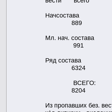
вести всего
Начсост
889
Мл. нач. 
991
Ряд соста
6324
ВСЕГО: 
8204
Из пропавших без. ве