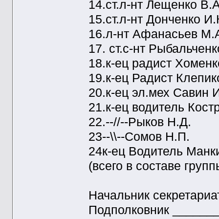
14.ст.л-нт Лещенко В.А
15.ст.л-нт Донченко И.
16.л-нт Афанасьев М.
17. ст.с-нт Рыбальченк
18.к-ец радист Хоменк
19.к-ец Радист Клепико
20.к-ец эл.мех Савин И
21.к-ец водитель Кост
22.--//--Рыков Н.Д.
23--\\--Сомов Н.П.
24к-ец Водитель Манк
(всего в составе групп
Начальник секретариа
Подполковник ______