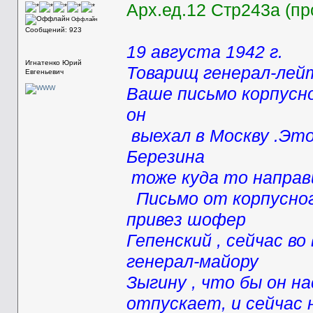
Арх.ед.12 Стр243а (пр
Оффлайн
Сообщений: 923
19 августа 1942 г.
Игнатенко Юрий
Товарищ генерал-лей
Евгеньевич
Ваше письмо корпусно
он
выехал в Москву .Это
Березина
тоже куда то направи
Письмо от корпусног
привез шофер
Гепенский , сейчас во
генерал-майору
Зыгину , что бы он на
отпускает, и сейчас 