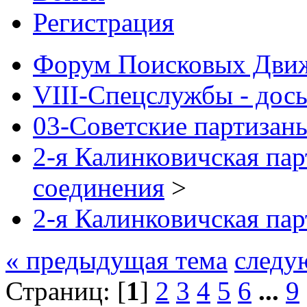
Регистрация
Форум Поисковых Дви
VIII-Спецслужбы - дось
03-Советские партизан
2-я Калинковичская пар
соединения
>
2-я Калинковичская пар
« предыдущая тема
следу
Страниц: [
1
]
2
3
4
5
6
...
9