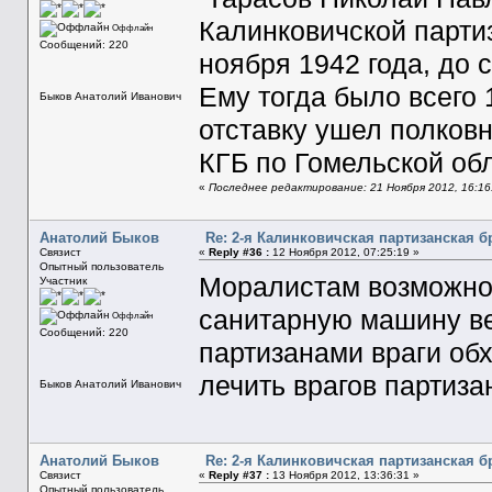
Калинковичской партиз
Оффлайн
Сообщений: 220
ноября 1942 года, до 
Ему тогда было всего 
Быков Анатолий Иванович
отставку ушел полков
КГБ по Гомельской об
«
Последнее редактирование: 21 Ноября 2012, 16:16:
Анатолий Быков
Re: 2-я Калинковичская партизанская б
Связист
«
Reply #36 :
12 Ноября 2012, 07:25:19 »
Опытный пользователь
Моралистам возможно 
Участник
санитарную машину ве
Оффлайн
Сообщений: 220
партизанами враги обх
лечить врагов партиз
Быков Анатолий Иванович
Анатолий Быков
Re: 2-я Калинковичская партизанская б
Связист
«
Reply #37 :
13 Ноября 2012, 13:36:31 »
Опытный пользователь