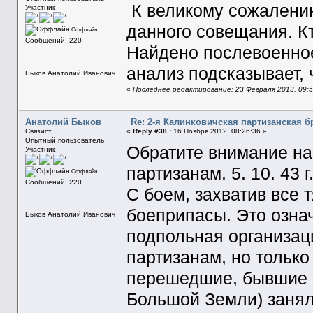
К великому сожалению
Участник
данного совещания. Кт
Оффлайн
Сообщений: 220
Найдено послевоенное
анализ подсказывает, 
Быков Анатолий Иванович
«
Последнее редактирование: 23 Февраля 2013, 09:56
Анатолий Быков
Re: 2-я Калинковичская партизанская б
Связист
«
Reply #38 :
16 Ноября 2012, 08:26:36 »
Опытный пользователь
Обратите внимание на
Участник
партизанам. 5. 10. 43 г
Оффлайн
Сообщений: 220
С боем, захватив все 
боеприпасы. Это означ
Быков Анатолий Иванович
подпольная организац
партизанам, но только
перешедшие, бывшие 
Большой Земли) занял