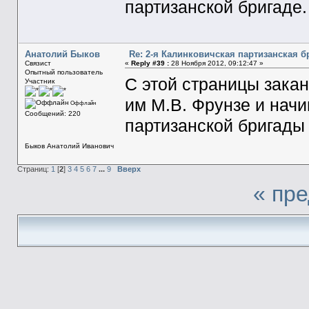
партизанской бригаде
Анатолий Быков
Re: 2-я Калинковичская партизанская б
Связист
«
Reply #39 :
28 Ноября 2012, 09:12:47 »
Опытный пользователь
С этой страницы закан
Участник
им М.В. Фрунзе и нач
Оффлайн
Сообщений: 220
партизанской бригады
Быков Анатолий Иванович
Страниц:
1
[
2
]
3
4
5
6
7
...
9
Вверх
« пр