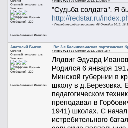
Связист
«
Reply #20 :
08 Октября 2012, 11:05:07 »
Опытный пользователь
"Судьба солдата". Я б
Участник
http://redstar.ru/index
Оффлайн
Сообщений: 220
«
Последнее редактирование: 08 Октября 2012, 18:1
Быков Анатолий Иванович
Анатолий Быков
Re: 2-я Калинковичская партизанская б
Связист
«
Reply #21 :
13 Октября 2012, 08:06:18 »
Опытный пользователь
Лядвиг Эдуард Ивано
Участник
Родился 6 января 1917
Оффлайн
Сообщений: 220
Минской губернии в к
школу в д.Березовка. 
Быков Анатолий Иванович
педагогическом техник
преподавал в Горбович
1941) школах. С нача
истребительного батал