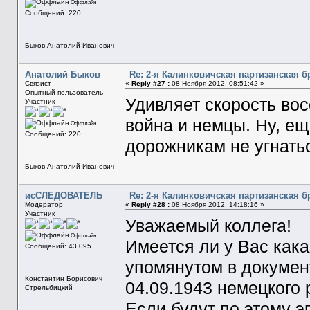
Оффлайн
Сообщений: 220
Быков Анатолий Иванович
Анатолий Быков
Re: 2-я Калинковичская партизанская б
Связист
«
Reply #27 :
08 Ноября 2012, 08:51:42 »
Опытный пользователь
Удивляет скорость во
Участник
война и немцы. Ну, е
Оффлайн
Сообщений: 220
дорожникам не угнать
Быков Анатолий Иванович
исСЛЕДОВАТЕЛЬ
Re: 2-я Калинковичская партизанская б
Модератор
«
Reply #28 :
08 Ноября 2012, 14:18:16 »
Участник
Уважаемый коллега!
Оффлайн
Имеется ли у Вас как
Сообщений: 43 095
упомянутом в докумен
Константин Борисович
04.09.1943 немецкого 
Стрельбицкий
Если будут по этому э