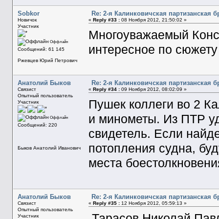
Sobkor
Re: 2-я Калинковичская партизанская б
Новичок
«
Reply #33 :
08 Ноября 2012, 21:50:02 »
Участник
Многоуважаемый Конст
Оффлайн
интересное по сюжету
Сообщений: 61 145
Ржевцев Юрий Петрович
Анатолий Быков
Re: 2-я Калинковичская партизанская б
Связист
«
Reply #34 :
09 Ноября 2012, 08:02:09 »
Опытный пользователь
Пушек коллеги во 2 К
Участник
и минометы. Из ПТР у
Оффлайн
Сообщений: 220
свидетель. Если найд
потопления судна, бу
Быков Анатолий Иванович
места боестолкновени
Анатолий Быков
Re: 2-я Калинковичская партизанская б
Связист
«
Reply #35 :
12 Ноября 2012, 05:59:13 »
Опытный пользователь
Тарасов Николай Павл
Участник