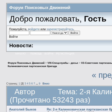
Форум Поисковых Движений
Добро пожаловать,
Гость
Пожалуйста,
войдите
или
зарегистрируйтесь
.
Войти
Новости:
НАЧАЛО
ПОМОЩЬ
ВОЙТИ
РЕГИСТРАЦИЯ
Форум Поисковых Движений
>
VIII-Спецслужбы - досье
>
03-Советские партизан
Калинковичская партизанская бригада
« пр
Страниц:
1
[
2
]
3
4
5
6
7
...
9
Вниз
Автор
Тема: 2-я Кали
(Прочитано 53243 раз)
Анатолий Быков
Re: 2-я Калинковичская партизанская б