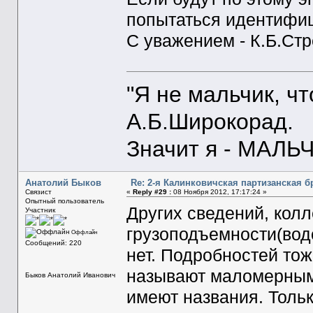
попытаться идентифиц
С уважением - К.Б.Ст
"Я не мальчик, ч
А.Б.Широкорад.
Значит я - МАЛЬЧ
Анатолий Быков
Re: 2-я Калинковичская партизанская б
Связист
«
Reply #29 :
08 Ноября 2012, 17:17:24 »
Опытный пользователь
Других сведений, колл
Участник
грузоподъемности(вод
Оффлайн
Сообщений: 220
нет. Подробностей тоже
называют маломерным
Быков Анатолий Иванович
имеют названия. Толь