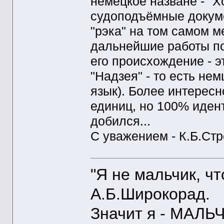
немецкое назване - "
судоподъёмные докум
"рэка" на том самом м
дальнейшие работы по 
его происхождение - 
"Надзея" - то есть не
язык). Более интересн
единиц, но 100% иден
добился...
С уважением - К.Б.Ст
"Я не мальчик, ч
А.Б.Широкорад.
Значит я - МАЛЬЧ