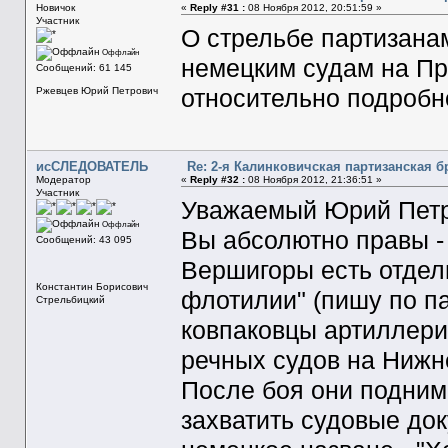
Новичок
«
Reply #31 :
08 Ноября 2012, 20:51:59 »
Участник
О стрельбе партизана
Оффлайн
немецким судам на Пр
Сообщений: 61 145
относительно подробн
Ржевцев Юрий Петрович
исСЛЕДОВАТЕЛЬ
Re: 2-я Калинковичская партизанская б
Модератор
«
Reply #32 :
08 Ноября 2012, 21:36:51 »
Участник
Уважаемый Юрий Петр
Оффлайн
Вы абсолютно правы -
Сообщений: 43 095
Вершигоры есть отдел
Константин Борисович
флотилии" (пишу по па
Стрельбицкий
ковпаковцы артиллери
речных судов на Нижн
После боя они подним
захватить судовые док