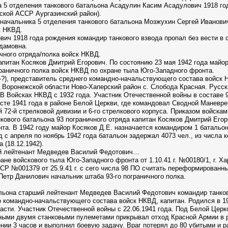
а 5 отделения танкового батальона Асадулин Касим Асадулович 1918 г
ской АССР Аургазинский район).
чальника 5 отделения танкового батальона Мозжухин Сергей Иванович п
к НКВД.
ич 1918 года рождения командир танкового взвода пропал без вести в с
дамовна.
ичного отряда/полка войск НКВД.
апитан Косяков Дмитрий Егорович. По состоянию 23 мая 1942 года май
граничного полка войск НКВД по охране тыла Юго-Западного фронта.
-?), представитель среднего командно-начальствующего состава войск Н
Воронежской области Ново-Хаперский район с. Слобода Красная. Русски
В Войсках НКВД с 1932 года. Участник Отечественной войны в составе
усте 1941 года в районе Белой Церкви, где командовал Сводной Маневр
й 72-й стрелковой дивизии и 6-го стрелкового корпуса. Приказом войск
нкового батальона 93 пограничного отряда капитан Косяков Дмитрий Его
та. В 1942 году майор Косяков Д.Е. назначается командиром 1 батальон
 с апреля по ноябрь 1942 года батальон задержал 4073 чел., из числа 
(18.12.1942).
ий лейтенант Медведев Василий Федотович…
не войскового тыла Юго-Западного фронта от 1.10.41 г. №00180/1, г. Ха
Р №001379 от 25.9.41 г. с сего числа 98 ПО считать переформированны
етр Данилович начальник штаба 93-го пограничного полка.
льона старший лейтенант Медведев Василий Федотович командир танков
го командно-начальствующего состава войск НКВД, капитан. Родился в 1
сти. Участник Отечественной войны с 22.06.1941 года. Под Белой Цер
нными двумя станковыми пулеметами прикрывал отход Красной Армии в р
ении 3 часов и выполнил боевую задачу. Враг потерял до 80 убитыми и р