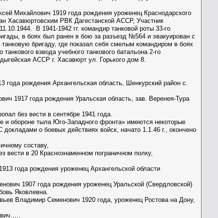
ексей Михайлович 1919 года рождения уроженец Краснодарского
зван Хасавюртовским РВК Дагестанской АССР, Участник
1.10.1944. В 1941-1942 гг. командир танковой роты 33-го
игады, в боях был ранен в бою за разъезд №564 и эвакуирован с
 танковую бригаду, где показал себя смелым командиром в боях
 танкового взвода учебного танкового батальона 2-го
дыгейская АССР г. Хасавюрт ул. Горького дом 8.
13 года рождения Архангельская область, Шенкурский район с.
вич 1917 года рождения Уральская область, зав. Веренея-Тура
пал без вести в сентябре 1941 года.
не и обороне тыла Юго-Западного фронта» имеются некоторые
окладами о боевых действиях войск, начато 1.1.46 г., окончено
личному составу,
з вести в 20 Краснознаменном пограничном полку,
 1913 года рождения уроженец Архангельской области
енович 1907 года рождения уроженец Уральской (Свердловской)
юбовь Яковлевна.
вьев Владимир Семенович 1920 года, уроженец Ростова на Дону,
ович…..