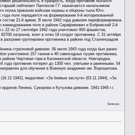
роявил решительность и храбрость, когда противник пытался
а старший лейтенант Пантюхов Г.Г. назначается начальником
ого полка приказом войскам охраны и обороны тыла Юго-
1 года полк передается на формирование 6-й моторизованной
в состав 21-й армии. В июле 1942 года дивизия переформирована
го командованием полк в районе Серафимович и Бобровский 2-й
с 22 по 27 сентября 1942 года уничтожил 950 фашистов,
82700 патронов, взял в плен 19 солдат противника. С 31 октября
я в разгроме группировки противника в районе под Сталинградом
Ленина стрелковой дивизии. 06 июля 1943 года когда был ранен
 боя уничтожено 157 танков и 40 самоходных пушек противника,
 районе Чертовая гора в Калининской области, Новгородка,
4 года противник потерял до 1300 чел. убитыми и раненными, 54
 г. направлен для обучения в Военную академию им. Ворошилова.
 (16.12.1942), медалями: «За боевые заслуги» (03.11.1944), «За
рденов Ленина, Суворова и Кутузова дивизии. 1941-1945 г.г.
Записан