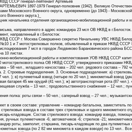
НКВД СССР генерал-лейтенант Артемьев
АРТЕМЬЕВИЧ 1897-1979 Генерал-полковник (1942). Великую Отечествен
ми Московского Военного округа, одновременно (до 1943) - Московской 
го Военного округа.)_
ощник начальника отделения организационно-мобилизационной работы и
письма, направленного в адрес командира 23 мсп ОВ НКВД в г.Белосток. 
мент, направленный в г.Белосток:
 НКВД СССР г. Москва Совершенно секретно Начальнику УВС НКВД Белору
 №10 1 и 7 мотострелковых полков, объявленный в приказе НКВД СССР 
слоцирования 7 мсп в городок Людвиково Барановического района БССР
на 10 листах.
ионно-мобилизационной работы и комплектования УОВ НКВД СССР капитан
 мотострелкового полка ОВ НКВД СССР, утвержденного приказами НКВД
ава – 58 чел., младшего начсостава – 202 чел. рядового состава – 792 ч
. 2. Строевые подразделения. 3. Основные подразделения: а) стрелковый
7 чел. ); в) пулеметный взвод (четыре по 20 чел.); минометный взвод (два
овая батарея 45 мм орудий (41 чел.); ж) автотранспортная рота (87 чел.)
о-вещевая служба – 13 чел.; продовольственного снабжения – 12 чел.; пу
ия полка: роты связи – 50 чел.; саперный взвод – 27 чел.; музыкантский
ет в своем составе: управление – командир батальона, заместитель п
и стрелковых взвода в составе трех стрелковых и одного минометного о
писарь-кладовщик. Состав стрелкового взвода: командир взвода, помощн
, ручных пулеметчиков -6; автоматчиков -6; стрелков -21; минометчико
омандир роты, замполит, старшина, писарь-кладовщик по два пулеметных 
нометных взвода (по 2 82 мм миномета в каждом взводе) по 13 чел.. Все