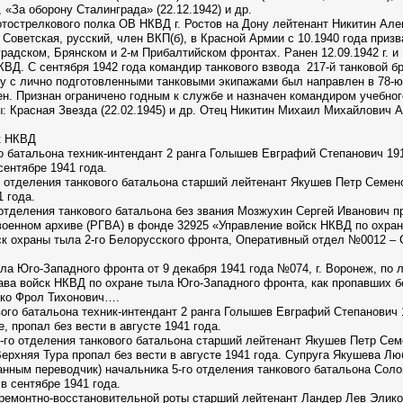
), «За оборону Сталинграда» (22.12.1942) и др.
отострелкового полка ОВ НКВД г. Ростов на Дону лейтенант Никитин Ал
 Советская, русский, член ВКП(б), в Красной Армии с 10.1940 года при
адском, Брянском и 2-м Прибалтийском фронтах. Ранен 12.09.1942 г. и 1
ВД. С сентября 1942 года командир танкового взвода 217-й танковой бр
оду с лично подготовленными танковыми экипажами был направлен в 78-ю
ен. Признан ограничено годным к службе и назначен командиром учебного
: Красная Звезда (22.02.1945) и др. Отец Никитин Михаил Михайлович А
к НКВД
о батальона техник-интендант 2 ранга Голышев Евграфий Степанович 19
сентябре 1941 года.
отделения танкового батальона старший лейтенант Якушев Петр Семено
1 года.
тделения танкового батальона без звания Мозжухин Сергей Иванович про
военном архиве (РГВА) в фонде 32925 «Управление войск НКВД по охра
 охраны тыла 2-го Белорусского фронта, Оперативный отдел №0012 – С д
ла Юго-Западного фронта от 9 декабря 1941 года №074, г. Воронеж, по 
а войск НКВД по охране тыла Юго-Западного фронта, как пропавших бе
ко Фрол Тихонович….
вого батальона техник-интендант 2 ранга Голышев Евграфий Степанович
, пропал без вести в августе 1941 года.
го отделения танкового батальона старший лейтенант Якушев Петр Сем
Верхняя Тура пропал без вести в августе 1941 года. Супруга Якушева Л
нным переводчик) начальника 5-го отделения танкового батальона Соло
в сентябре 1941 года.
ремонтно-восстановительной роты старший лейтенант Ландер Лев Элик