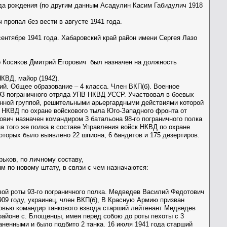
ода рождения (по другим данным Асадулин Касим Габидулич 1918
ропал без вести в августе 1941 года.
ентябре 1941 года. Хабаровский край район имени Сергея Лазо
ор Косяков Дмитрий Егорович был назначен на должность
КВД, майор (1942).
й. Общее образование – 4 класса. Член ВКП(б). Военное
 93 пограничного отряда УПВ НКВД УССР. Участвовал в боевых
енной группой, решительными арьергардными действиями которой
ам НКВД по охране войскового тыла Юго-Западного фронта от
рович назначен командиром 3 батальона 98-го пограничного полка
а того же полка в составе Управления войск НКВД по охране
которых было выявлено 22 шпиона, 6 бандитов и 175 дезертиров.
рьков, по личному составу,
м по новому штату, в связи с чем назначаются:
ой роты 93-го пограничного полка. Медведев Василий Федотович
909 году, украинец, член ВКП(б), В Красную Армию призван
ковью командир танкового взвода старший лейтенант Медведев
айоне с. Блощенцы, имея перед собою до роты пехоты с 3
аненными и было подбито 2 танка. 16 июля 1941 года старший