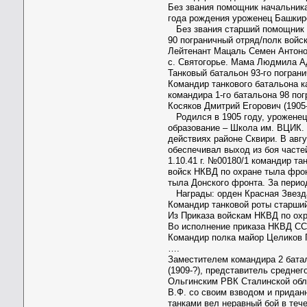
Без звания помощник начальник
года рождения уроженец Башкир
Без звания старший помощник на
90 пограничный отряд/полк войс
Лейтенант Мацаль Семен Антонов
с. Святогорье. Мама Людмила А
Танковый батальон 93-го погран
Командир танкового батальона к
командира 1-го батальона 98 по
Косяков Дмитрий Егорович (1905
Родился в 1905 году, уроженец 
образование – Школа им. ВЦИК. 
действиях районе Сквири. В авг
обеспечивал выход из боя часте
1.10.41 г. №00180/1 командир та
войск НКВД по охране тыла фрон
тыла Донского фронта. За период
Награды: орден Красная Звезда 
Командир танковой роты старш
Из Приказа войскам НКВД по охра
Во исполнение приказа НКВД ССС
Командир полка майор Целиков П
….
Заместителем командира 2 бата
(1909-?), представитель средне
Ольгинским РВК Сталинской обла
В.Ф. со своим взводом и прида
танками вел неравный бой в теч