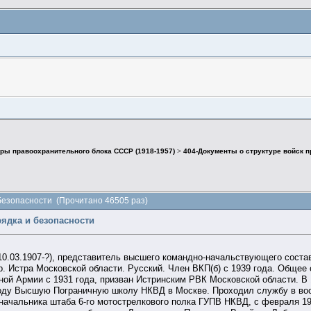
ры правоохранительного блока СССР (1918-1957)
>
404-Документы о структуре войск 
 безопасности (Прочитано 46505 раз)
рядка и безопасности
10.03.1907-?), представитель высшего командно-начальствующего состав
ор. Истра Московской области. Русский. Член ВКП(б) с 1939 года. Общее
ной Армии с 1931 года, призван Истринским РВК Московской области. 
году Высшую Пограничную школу НКВД в Москве. Проходил службу в вос
начальника штаба 6-го мотострелкового полка ГУПВ НКВД, с февраля 1