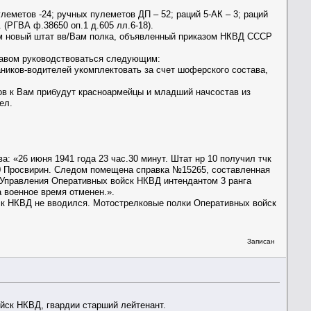
леметов -24; ручных пулеметов ДП – 52; раций 5-АК – 3; раций
8. (РГВА ф.38650 оп.1 д.605 лл.6-18).
том новый штат вв/Вам полка, объявленный приказом НКВД СССР
тавом руководствоваться следующим:
ников-водителей укомплектовать за счет шоферского состава,
ов к Вам прибудут красноармейцы и младший начсостав из
ел.
 «26 июня 1941 года 23 час.30 минут. Штат нр 10 получил тчк
310 Просвирин. Следом помещена справка №15265, составленная
Управления Оперативных войск НКВД интендантом 3 ранга
 военное время отменен.».
ск НКВД не вводился. Мотострелковые полки Оперативных войск
Записан
ск НКВД, гвардии старший лейтенант.