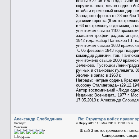
войны с 22.06.1941 года. Участ
окружить полк, лично поднял бой
штаба и временный командир пол
Западного фронта от 28 ноября 
дивизии фронта (8 мотострелков
в 63-ю стрелковую дивизию, а м
уничтожил свыше 1100 вражеских
захватил трофеи: радиостанцию, 
1942 года майор Пантюхов Г.Г. н
уничтожил свыше 1680 вражеских
С 06 февраля 1943 года гвардии
командир дивизии, тов. Пантюхо
уничтожено свыше 2000 вражески
Зеленово, Пустошки Ленинградск
ручных и станковых пулемета, 88
Уволен в запас в 1960 г.
Награды: четрые ордена Красная З
оборону Сталинграда» (29.12.194
Автор воспоминаний «Люди одной
Издание: Воениздат.. 1977 г. Мос
17.05.2013 г. Александр Слобод
Александр Слободянюк
Re: Структура войск правопо
Эксперт
«
Reply #81 :
18 Мая 2013, 11:01:09 »
Участник
Штаб 3 мотострелкового полка
Совершенно секретн
Оффлайн