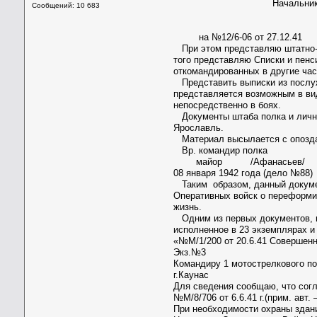
Начальнику отделен
Сообщений: 10 683
Управления
майору Ка
на №12/6-06 от 27.12.41
При этом представляю штатно-и
того представляю Списки и пенс
откомандированных в другие час
Представить выписки из послуж
представляется возможным в вид
непосредственно в боях.
Документы штаба полка и личны
Ярославль.
Материал высылается с опозда
Вр. командир полка В
майор /Афанасьев/ ст. 
08 января 1942 года (дело №88)
Таким образом, данный документ
Оперативных войск о переформи
жизнь.
Одним из первых документов, п
исполненное в 23 экземплярах и
«№М/1/200 от 20.6.41 Совершенн
Экз.№3
Командиру 1 мотострелкового п
г.Каунас
Для сведения сообщаю, что согл
№М/8/706 от 6.6.41 г.(прим. ав
При необходимости охраны здан