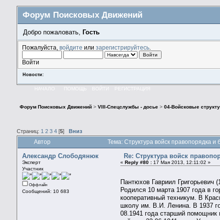
Форум Поисковых Движений
Добро пожаловать,
Гость
Пожалуйста,
войдите
или
зарегистрируйтесь
.
Войти
Новости:
НАЧАЛО
ПОМОЩЬ
ВОЙТИ
РЕГИСТРАЦИЯ
Форум Поисковых Движений
>
VIII-Спецслужбы - досье
>
04-Войсковые структу
Страниц:
1
2
3
4
[
5
]
Вниз
Автор
Тема: Структура войск правопорядка и
Александр Слободянюк
Re: Структура войск правопо
Эксперт
«
Reply #80 :
17 Мая 2013, 12:11:02 »
Участник
Пантюхов Гавриил Григорьевич (
Оффлайн
Родился 10 марта 1907 года в г
Сообщений: 10 683
кооперативный техникум. В Крас
школу им. В.И. Ленина. В 1937 
08.1941 года старший помощник 