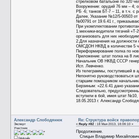
стрелковом батальоне по 320 чел
Вооружение: орудий 76 мм – 4; о
РБ -6; танков БТ-7 – 11, в т.ч. с
Далее, Указание №12/5-00503 от
№00791 от 19.6.41 г., приказыв
При укомплектовании противота
1.мехники-водители тягачей «Т-
организовать для них необходим
2.Для назначения на должности 
ОМСДОН НКВД в количестве 5 че
Переформирование полка по нов
Приложение: штат полка на 8 л
Начальник ОВ НКВД СССР генер
Исп. Левченко.
Из телеграммы, поступившей в а
Непонятно руководствоваться шт
старшим помощником начальника
Берзиным: «22.6.41 дано указан
Следовательно, предусмотренны
вступили в бой, имея штат №10,
18.05.2013 г. Александр Слобод
Александр Слободянюк
Re: Структура войск правопо
Эксперт
«
Reply #82 :
18 Мая 2013, 16:06:10 »
Участник
Продолжение.
Спицын Владимир Михайлович (1
Оффлайн