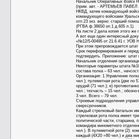
Начальник Оперативных Войск 
(прим. авт. - АРТЕМЬЕВ ПАВЕЛ 
НКВД, затем командующий войска
командующего войсками Уральско
отп.23 экз. верно: старший пом
(РГВА ф.38650 оп.1 д.605 л.1).
На листе 2 дела копия этого же 
А вот еще один интересный доку
«№12/5-00495 от 21.6.41 г. УОВ
При этом препровождается штат
Срок переформирования и переди
подтвердить. Приложение: штат 
Начальник отделения организац
Некоторые параметры штата №10
состава полка – 63 чел., начсост
Организация: 1.Управление полка
чел.); пулеметная рота (две по 5
орудий (71 чел.); е) противотанк
чел.; техчасть – 15 чел.; обозн
3 чел. Всего – 79 чел.
Строевые подразделения управлен
сверхсрочников.
Каждый стрелковый батальон име
стрелковая рота полка имеет тр
политической части, старшина, 
командира минометного отделения
чел.). В пулеметной роте (2): к
каждый (4Х20 =80 чел.) и два ми