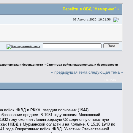
Перейти в ОБД "Мемориал" »
07 Августа 2026, 16:51:56
правопорядка и безопасности
>
Структура войск правопорядка и безопасности
« предыдущая тема
следующая тема »
ПЕЧАТЬ
а войск НКВД и РККА, гвардии полковник (1944).
 образование среднее. В 1931 году окончил Московский
В 1932 году окончил Ленинградскую Объединенную пехотную
ках НКВД в Мурманской области и на Колыме. С 15.10.1940 по
941 года Оперативных войск НКВД. Участник Отечественной