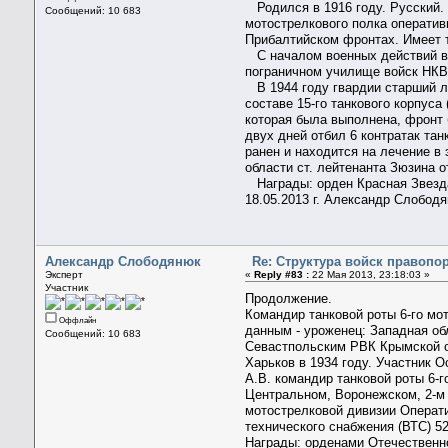
Родился в 1916 году. Русский. 
Сообщений: 10 683
мотострелкового полка операти
Прибалтийском фронтах. Имеет т
С началом военных действий в 
пограничном училище войск НКВ
В 1944 году гвардии старший ле
составе 15-го танкового корпуса
которая была выполнена, фронт 
двух дней отбил 6 контратак тан
ранен и находится на лечение в
области ст. лейтенанта Зюзина от
Награды: орден Красная Звезда
18.05.2013 г. Александр Слобод
Александр Слободянюк
Re: Структура войск правопо
Эксперт
«
Reply #83 :
22 Мая 2013, 23:18:03 »
Участник
Продолжение.
Командир танковой роты 6-го мо
Оффлайн
данным - уроженец: Западная обл
Сообщений: 10 683
Севастпольским РВК Крымской об
Харьков в 1934 году. Участник 
А.В. командир танковой роты 6-
Центральном, Воронежском, 2-м 
мотострелковой дивизии Операти
технического снабжения (ВТС) 52
Награды: орденами Отечественной