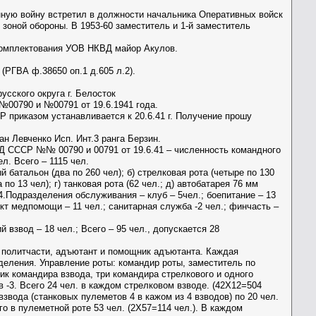
ную войну встретил в должности начальника Оперативных войск
зоной обороны. В 1953-60 заместитель и 1-й заместитель
 комплектования УОВ НКВД майор Акулов.
(РГВА ф.38650 оп.1 д.605 л.2).
сского округа г. Белосток
№00790 и №00791 от 19.6.1941 года.
 приказом устанавливается к 20.6.41 г. Получение прошу
 Левченко Исп. Инт.3 ранга Берзин.
 СССР №№ 00790 и 00791 от 19.6.41 – численность командного
ел. Всего – 1115 чел.
 батальон (два по 260 чел); б) стрелковая рота (четыре по 130
 по 13 чел); г) танковая рота (62 чел.; д) автобатарея 76 мм
. 4.Подразделения обслуживания – клуб – 5чел.; боепитание – 13
нкт медпомощи – 11 чел.; санитарная служба -2 чел.; финчасть –
 взвод – 18 чел.; Всего – 95 чел., допускается 28
о политчасти, адъютант и помощник адъютанта. Каждая
тделения. Управление роты: командир роты, заместитель по
ик командира взвода, три командира стрелкового и одного
в -3. Всего 24 чел. в каждом стрелковом взводе. (42Х12=504
взвода (станковых пулеметов 4 в кажом из 4 взводов) по 20 чел.
го в пулеметной роте 53 чел. (2Х57=114 чел.). В каждом