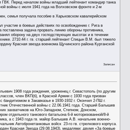
им ГВК. Перед началом войны младший лейтенант командир танка
ой войны с июля 1941 года на Волховском фронте и 2-м
нен, семья получала пособие в Харьковском кавалерийском
 участие в боевых действиях по освобождению г. Рига в
ыла поставлена задача прорвать линию обороны противника,
 занял оборону на двух господствующих высотах и в течении
хнике. 2710.44 г. гв. старший лейтенант Спицын В.М. был тяжело
 ордену Красная звезда военкома Щучинского района Курганской
Записан
ьевич 1908 года рождения, уроженец г. Севастополь (по другим
классов, член ВКП(б), в Красной Армии с 1930 года призван
бандитизмом в Закавказье в 1930-1932 г. Окончил 2-ПШ г.
стник Отечественной войны с 22.06.1941 года. Старший Балышев
ких захватчиков на Юго-Западном, Степном, Донском,
ром отдельного танкового батальона 6-й моторизованной/8-й
ка, а с 1943 года гв. майор Балышев А.В. начальник военно-
ачальник Автобронетанковых войск 23-го гв. стрелкового корпуса.
, орден Красная Звезда (29.08.1943), медалями: двумя «За боевые