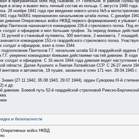
вовал в приграничных боях под Львовом, ст. Попельня. В районе Лубны п
цов в атаку и вывел весь личный состав из кольца. С августа 1940 год
ка. 28 ноября 1941 года при введении нового штата №5-а мотострелков
1941 года №0051 переназначен начальником штаба полка. С декабря 194
ая дивизия Оперативных войск НКВД первого формирования) и убывает 
айор Пантюхов назначается командиром 226-й стрелкового полка. Под е
 солдат и офицеров и мел большие трофеи. За период боевых действий 
31 ручной и станковый пулеметы, 300 винтовок, 2 миномета, 7 лошадей, 
азначается командиром 151-го гвардейского стрелкового полка. Участву
 солдат и офицеров, взял в плен 3344.
 подполковник Пантюхов Г.Г. начальник штаба 52-й гвардейской ордена 
в Г.Г. уверенно командовал боевыми действиями частей дивизии. В ходе
х солдат и офицеров. С 16 июля 1944 года дивизия ведет наступление в
ой области. Далее Аушпилс и Лиепая Латвийская ССР. С 26-27 июля 194
 винтовок и автоматов, 19 пушек, захвачен в плен 171 чел. 28.04.1945
намя (27.11.1942, 05.08.1943, 29.07.1944), орден Суворова III-й степени
2) и др.
 дивизии. Боевой путь 52-й гвардейской стрелковой Рижско-Берлинской о
ква.
янюк
рядка и безопасности
 Оперативных войск НКВД
о.