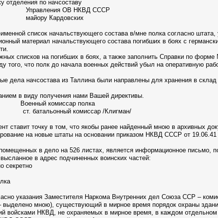
ия по начсоставу
 ОВ НКВД СССР
рдовских
менной список начальствующего состава в/мне полка согласно штата,
ионный материал начальствующего состава погибших в боях с германски
ти.
ных списков на погибших в боях, а также заполнить Справки по форме
у того, что полк до начала военных действий убыл на оперативную раб
е дела начсостава из Таллина были направлены для хранения в склад 
нием в виду получения нами Вашей директивы.
оенный комиссар полка
батальонный комиссар /Клигман/
 ставит точку в том, что якобы ранее найденный мною в архивных док
рование на новые штаты на основании приказом НКВД СССР от 19.06.41
омещенных в дело на 526 листах, является информационное письмо, 
 высланное в адрес подчиненных воинских частей:
о секретно
олка
асно указания Заместителя Наркома Внутренних дел Союза ССР – комис
т. – выделено мною), существующий в мирное время порядок охраны здан
ий войсками НКВД, не охраняемых в мирное время, в каждом отдельном