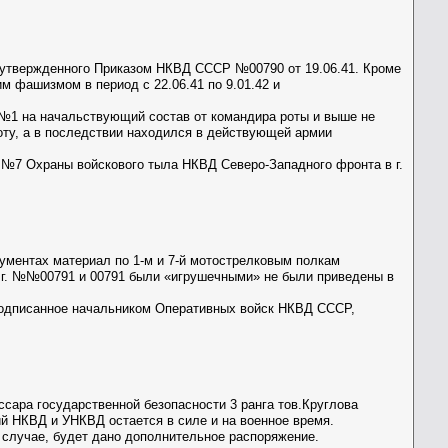
 утвержденного Приказом НКВД СССР №00790 от 19.06.41. Кроме
м фашизмом в период с 22.06.41 по 9.01.42 и
 №1 на начальствующий состав от командира роты и выше не
оту, а в последствии находился в действующей армии
№7 Охраны войскового тыла НКВД Северо-Западного фронта в г.
ументах материал по 1-м и 7-й мотострелковым полкам
 г. №№00791 и 00791 были «игрушечными» не были приведены в
подписанное начальником Оперативных войск НКВД СССР,
сара государственной безопасности 3 ранга тов.Круглова
ий НКВД и УНКВД остается в силе и на военное время.
 случае, будет дано дополнительное распоряжение.