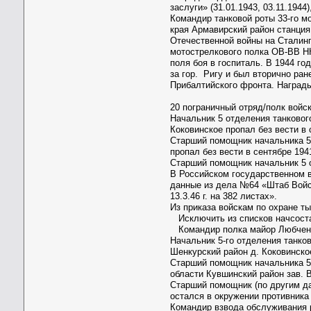
заслуги» (31.01.1943, 03.11.1944
Командир танковой роты 33-го м
края Армавирский район станция
Отечественной войны на Сталингр
мотострелкового полка ОВ-ВВ НК
поля боя в госпиталь. В 1944 г
за гор. Ригу и был вторично ран
Прибалтийского фронта. Награды
20 пограничный отряд/полк войс
Начальник 5 отделения танковог
Коковинское пропал без вести в 
Старший помощник начальника 5 
пропал без вести в сентябре 194
Старший помощник начальник 5 о
В Российском государственном 
данные из дела №64 «Штаб Войск
13.3.46 г. на 382 листах».
Из приказа войскам по охране ты
Исключить из списков начсостав
Командир полка майор Любчен
Начальник 5-го отделения танко
Шенкурский район д. Коковинское
Старший помощник начальника 5-
области Кувшинский район зав. 
Старший помощник (по другим да
остался в окружении противника 
Командир взвода обслуживания 