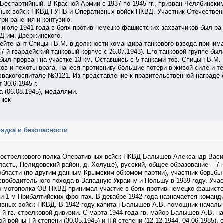
Беспартийный. В Красной Армии с 1937 по 1945 гг., призван Челябинск
вных войск НКВД ГУПВ и Оперативных войск НКВД. Участник Отечественн
ри ранения и контузию.
июле 1941 года в боях против немецко-фашистских захватчиков был ра
Д им. Дзержинского.
йтенант Спицын В.М. в должности командира танкового взвода принимал
 (7-й гвардейский танковый корпус с 26.07.1943). Его танковой группе б
был прорван на участке 13 км. Оставшись с 5 танками тов. Спицын В.М.
ков и пехоты врага, нанеся противнику большие потери в живой силе и те
 эвакогоспитале №3121. Из представление к правительственной награде
 30.6.1945 г.
 (06.08.1945), медалями.
янюк
рядка и безопасности
тострелкового полка Оперативных войск НКВД Балышев Александр Васил
асть, Нелидовский район, д. Холуше), русский, общее образование – 7 
ласти (по другим данным Крымским обкомом партии), участник борьбы с 
Освободительного похода в Западную Украину и Польшу в 1939 году. Уча
го мотополка ОВ НКВД принимал участие в боях против немецко-фашистс
и 1-м Прибалтийских фронтах. В декабре 1942 года назначается команди
вных войск НКВД. В 1942 году капитан Балышев А.В. помощник начальни
-й гв. стрелковой дивизии. С марта 1944 года гв. майор Балышев А.В. н
 войны I-й степени (30.05.1945) и II-й степени (12.12.1944, 04.06.1985)