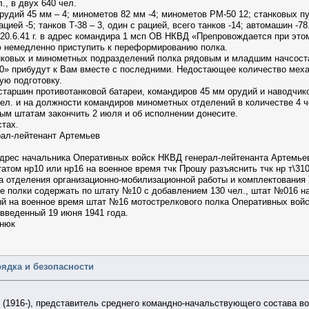
., в двух 640 чел.
рудий 45 мм – 4; минометов 82 мм -4; минометов РМ-50 12; станковых пу
 рацией -5; танков Т-38 – 3, один с рацией, всего танков -14; автомашин -7
 20.6.41 г. в адрес командира 1 мсп ОВ НКВД «Препровождается при э
аю немедленно приступить к переформированию полка.
нковых и минометных подразделений полка рядовым и младшим начсос
20» прибудут к Вам вместе с последними. Недостающее количество меха
ую подготовку.
старшин противотанковой батареи, командиров 45 мм орудий и наводчик
л. и на должности командиров минометных отделений в количестве 4 ч
ым штатам закончить 2 июля и об исполнении донесите.
истах.
ал-лейтенант Артемьев
дрес начальника Оперативных войск НКВД генерал-лейтенанта Артемьева:
атом нр10 или нр16 на военное время тчк Прошу разъяснить тчк нр т\
 отделения организационно-мобилизационной работы и комплектования 
ие полки содержать по штату №10 с добавлением 130 чел., штат №016 на
й на военное время штат №16 мотострелкового полка Оперативных вой
 введенный 19 июня 1941 года.
янюк
рядка и безопасности
916-), представитель среднего командно-начальствующего состава вой