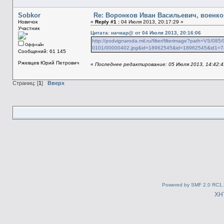
Sobkor
Re: Воронков Иван Васильевич, военко
Новичок
«
Reply #1 :
04 Июля 2013, 20:17:29 »
Участник
Цитата: начкар@ от 04 Июля 2013, 20:16:06
http://podvignaroda.mil.ru/filter/filterimage?path=VS/
Оффлайн
0101/00000402.jpg&id=18962545&id=18962545&id1=
Сообщений: 61 145
Ржевцев Юрий Петрович
«
Последнее редактирование: 05 Июля 2013, 14:42:4
Страниц: [
1
]
Вверх
Powered by SMF 2.0 RC1.
XH