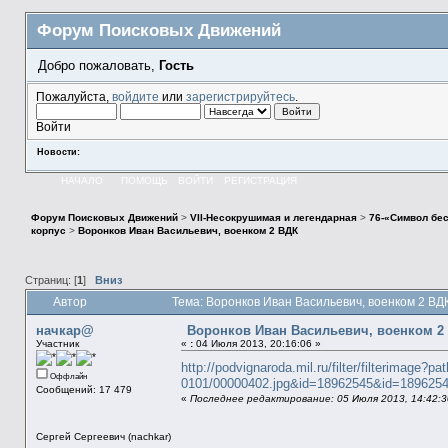
Форум Поисковых Движений
Добро пожаловать,
Гость
Пожалуйста,
войдите
или
зарегистрируйтесь
.
Войти
Новости:
НАЧАЛО
ПОМОЩЬ
ВОЙТИ
РЕГИСТРАЦИЯ
Форум Поисковых Движений
>
VII-Несокрушимая и легендарная
>
76-«Символ бес
корпус
>
Воронков Иван Васильевич, военком 2 ВДК
Страниц: [
1
]
Вниз
Автор
Тема: Воронков Иван Васильевич, военком 2 ВД
начкар@
Воронков Иван Васильевич, военком 2
Участник
«
:
04 Июля 2013, 20:16:06 »
http://podvignaroda.mil.ru/filter/filterimag
Оффлайн
0101/00000402.jpg&id=18962545&id=189625
Сообщений: 17 479
«
Последнее редактирование: 05 Июля 2013, 14:42:3
Сергей Сергеевич (nachkar)