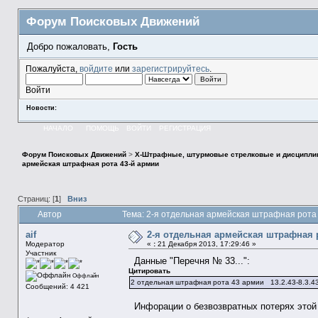
Форум Поисковых Движений
Добро пожаловать,
Гость
Пожалуйста,
войдите
или
зарегистрируйтесь
.
Войти
Новости:
НАЧАЛО
ПОМОЩЬ
ВОЙТИ
РЕГИСТРАЦИЯ
Форум Поисковых Движений
>
X-Штрафные, штурмовые стрелковые и дисципли
армейская штрафная рота 43-й армии
Страниц: [
1
]
Вниз
Автор
Тема: 2-я отдельная армейская штрафная рота
aif
2-я отдельная армейская штрафная 
Модератор
«
:
21 Декабря 2013, 17:29:46 »
Участник
Данные "Перечня № 33...":
Цитировать
Оффлайн
2 отдельная штрафная рота 43 армии 13.2.43-8.3
Сообщений: 4 421
Инфорации о безвозвратных потерях этой