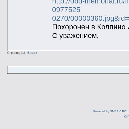
http://obd-memorial.ru/
0977525-
0270/00000360.jpg&i
Похоронен в Колпино 
С уважением,
Страниц: [
1
]
Вверх
Powered by SMF 2.0 RC1.
XH