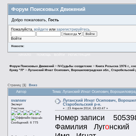
Форум Поисковых Движений
Добро пожаловать,
Гость
Пожалуйста,
войдите
или
зарегистрируйтесь
.
Войти
Новости:
НАЧАЛО
ПОМОЩЬ
ВОЙТИ
РЕГИСТРАЦИЯ
Форум Поисковых Движений
>
IV-Судьбы солдатские
>
Книга Розыска 1976 г., с
букву "Л"
>
Луганский Игнат Осипович, Ворошиловградская обл., Старобельский р
Страниц: [
1
]
Вниз
Автор
Тема: Луганский Игнат Осипович, Ворошиловград
svansev
Луганский Игнат Осипович, Ворошил
Старобельский р-н.
Эксперт
Участник
«
:
23 Апреля 2014, 18:43:47 »
Номер записи 50539
Оффлайн
Сообщений: 6 775
Фамилия Луг
о
нский
Имя Игнат