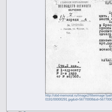
http://obd-memorial.ru/Image2/filterimage?pa
0191/00000291.jpg&id=56770008&id=567700