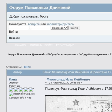
Форум Поисковых Движений
Добро пожаловать,
Гость
Пожалуйста,
войдите
или
зарегистрируйтесь
.
Войти
Новости:
НАЧАЛО
ПОМОЩЬ
ВОЙТИ
РЕГИСТРАЦИЯ
Форум Поисковых Движений
>
IV-Судьбы солдатские
>
IV-Судьбы солдатские
>
2
Страниц: [
1
]
Вниз
Автор
Тема: Фаингольд Исак Лейбович (Прочитано 12
Лана
Фаингольд Исак Лейбович
Эксперт
«
:
24 Апреля 2014, 00:56:58 »
Участник
Политрук Фаингольд Исак Лейбович с 17.08.1
Оффлайн
Сообщений: 4 455