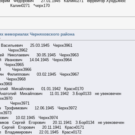
офим Федорович 27.01.1945 Калин0271 ефрейтор Хундьянос
 Калин0271 *черх170
их мемориалах Черняховского района
»
 Васильевич 25.03.1945 Черхк3961
 С Черхк3962
ей Николаевич 30.05.1945 Черхк3963
й Иванович 14.04.1945 Черхк3964
 Черхк3965
Н В Черхк3966
ян Филиппович 03.02.1945 Черхк3967
Д Черхк3968
хк3969
толий Михайлович 01.01.1942 Красн0170
Анатолий Михайлович 11.01.1942 З.Бор0133 не увековечен
хк3970
 К Черхк3971
н Трофимович 12.06.1945 Черхк3972
к3973
ович 10.02.1945 Черхк3974
иков Сергей Егорович 20.11.1941 З.Бор0134 не увековечен
в Сергей Егорович 20.11.1941 Красн0171
л Владимирович 22.01.1945 Красн0172