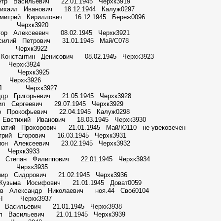
етр Васильевич 22.01.1945 Черхк3919
Михаил Иванович 18.12.1944 Калуж0297
митрий Кириллович 16.12.1945 Береж0096
 М Черхк3920
гор Алексеевич 08.02.1945 Черхк3921
силий Петрович 31.01.1945 Май/С078
 П Черхк3922
 Константин Денисович 08.02.1945 Черхк3923
А Черхк3924
П Г Черхк3925
И Черхк3926
ва Л Черхк3927
ндр Григорьевич 21.05.1945 Черхк3928
ил Сергеевич 29.07.1945 Черхк3929
р Прокофьевич 22.04.1945 Калуж0298
й Евстихий Иванович 18.03.1945 Черхк3930
натий Прохорович 21.01.1945 Май/Ю110 не увековечен
итрий Егорович 16.03.1945 Черхк3931
ион Алексеевич 23.02.1945 Черхк3932
И Черхк3933
ко Степан Филиппович 22.01.1945 Черхк3934
 П Черхк3935
мир Сидорович 21.02.1945 Черхк3936
 Кузьма Иосифович 21.01.1945 Доват0059
ов Александр Николаевич ноя.44 Своб0104
М Н Черхк3937
л Васильевич 21.01.1945 Черхк3938
л Васильевич 21.01.1945 Черхк3939