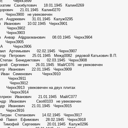
 Т Е Черхк3899
ахатим Сахибулович 18.01.1945 Калин0269
орович 21.01.1945 Калин0270
ерхк3900 не увековечен
ел Андреевич 31.01.1945 Калуж0295
н Иванович 10.02.1945 Черхк3901
 И Черхк3902
А Черхк3903
нов Анвар Абдрахманович 08.03.1945 Черхк3904
А Черхк3905
 М А Черхк3906
хаил Артемьевич 02.02.1945 Черхк3907
тор Петрович 25.01.1945 Межд0082 рядовой Катькович В.П.
 Степан Бенедиктович 02.03.1945 Черхк3908
ргей Сергеевич 26.01.1945 Май/С076 не увековечен
Петр Иванович 22.01.1945 Черхк3909
ов Иван Семенович Черхк3910
 М Черхк3911
 А Черхк3912
ерхк3913 увековечен на двух плитах
В А Черхк3914
Иллрион Иванович 21.01.1945 Май/С077
андр Иванович Своб0103 не увековечен
ндр Иванович 21.01.1945 Черхк3915
И Черхк3916
 Тигран Степанович 14.02.1945 Черхк3917
кий Павел Ефимович 28.02.1945 Черхк3918
ин Тимофей Сергеевич 20.01.1945 Калуж0296