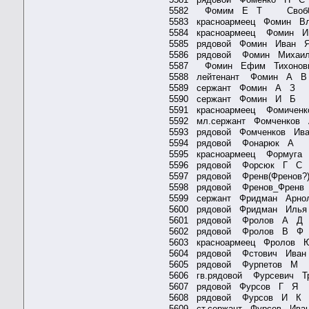
5582 Фомим Е Т Своб01
5583 красноармеец Фомин В
5584 красноармеец Фомин Ив
5585 рядовой Фомин Иван Я
5586 рядовой Фомин Михаи
5587 Фомин Ефим Тихонови
5588 лейтенант Фомин А
5589 сержант Фомин А 
5590 сержант Фомин И 
5591 красноармеец Фомиченк
5592 мл.сержант Фомченков
5593 рядовой Фомченков Ив
5594 рядовой Фонарюк 
5595 красноармеец Формуга
5596 рядовой Форсюк Г
5597 рядовой Френв(Френ
5598 рядовой Френов_Фр
5599 сержант Фридман Арн
5600 рядовой Фридман Иль
5601 рядовой Фролов А
5602 рядовой Фролов В
5603 красноармеец Фролов 
5604 рядовой Фстович Ива
5605 рядовой Фурпетов
5606 гв.рядовой Фурсевич 
5607 рядовой Фурсов Г 
5608 рядовой Фурсов И
5609 ст.сержант Фурсов Ив