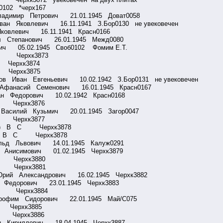
02 *черх167
ладимир Петрович 21.01.1945 Доват0058
ан Яковлевич 16.11.1941 З.Бор0130 не увековечен
ковлевич 16.11.1941 Красн0166
л Степанович 26.01.1945 Межд0080
ч 05.02.1945 Своб0102 Фомим Е.Т.
 В Черхк3873
З Черхк3874
Б Черхк3875
ов Иван Евгеньевич 10.02.1942 З.Бор0131 не увековечен
 Афанасий Семенович 16.01.1945 Красн0167
ан Федорович 10.02.1942 Красн0168
А Черхк3876
 Василий Кузьмич 20.01.1945 Загор0047
 С Черхк3877
ов?) В С Черхк3878
енв В С Черхк3878
ольд Львович 14.01.1945 Калуж0291
я Анисимович 01.02.1945 Черхк3879
 Д Черхк3880
 Ф Черхк3881
Юрий Александрович 16.02.1945 Черхк3882
н Федорович 23.01.1945 Черхк3883
 М Черхк3884
Трофим Сидорович 22.01.1945 Май/С075
Я Черхк3885
 К Черхк3886
ан Кириллович 18.04.1945 Черхк3887