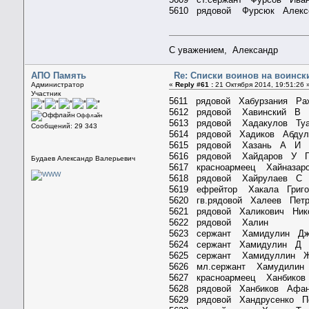
5610 рядовой Фурсюк Алек
С уважением, Александр
АПО Память
Re: Списки воинов на воинск
Администратор
«
Reply #61 :
21 Октября 2014, 19:51:26 
Участник
5611 рядовой Хабурзания Р
5612 рядовой Хавинский
Оффлайн
5613 рядовой Хадакулов Т
Сообщений: 29 343
5614 рядовой Хадиков Абду
5615 рядовой Хазань А 
5616 рядовой Хайдаров 
Будаев Александр Валерьевич
5617 красноармеец Хайназ
5618 рядовой Хайрулаев
5619 ефрейтор Хакала Григ
5620 гв.рядовой Халеев Пе
5621 рядовой Халикович Ни
5622 рядовой Халин Ч
5623 сержант Хамидулин Д
5624 сержант Хамидулин 
5625 сержант Хамидуллин Ж
5626 мл.сержант Хамуди
5627 красноармеец Ханбиков
5628 рядовой Ханбиков Афа
5629 рядовой Хандрусенко 