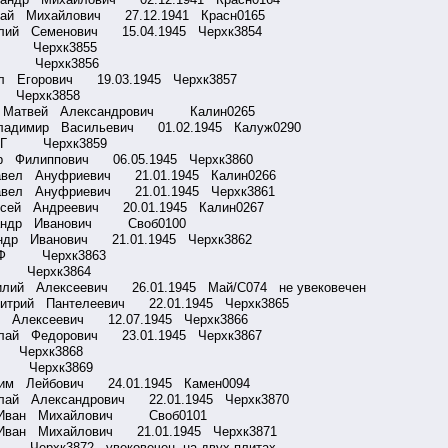
лай Михайлович 27.12.1941 Красн0165
лий Семенович 15.04.1945 Черхк3854
 Е Черхк3855
И М Черхк3856
л Егорович 19.03.1945 Черхк3857
С Черхк3858
ов Матвей Александрович Калин0265
Владимир Васильевич 01.02.1945 Калуж0290
 В Г Черхк3859
р Филиппович 06.05.1945 Черхк3860
авел Ануфриевич 21.01.1945 Калин0266
авел Ануфриевич 21.01.1945 Черхк3861
ксей Андреевич 20.01.1945 Калин0267
сандр Иванович Своб0100
ндр Иванович 21.01.1945 Черхк3862
Е Ф Черхк3863
 И Черхк3864
илий Алексеевич 26.01.1945 Май/С074 не увековечен
митрий Пантелеевич 22.01.1945 Черхк3865
й Алексеевич 12.07.1945 Черхк3866
олай Федорович 23.01.1945 Черхк3867
В Черхк3868
 А Черхк3869
аим Лейбович 24.01.1945 Камен0094
олай Александрович 22.01.1945 Черхк3870
ко Иван Михайлович Своб0101
 Иван Михайлович 21.01.1945 Черхк3871
Черхк3872 увековечен на двух плитах