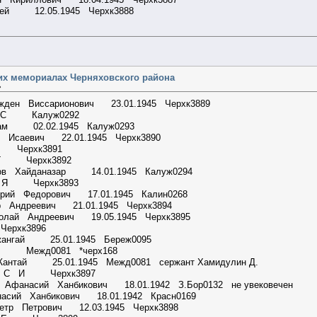
сей 12.05.1945 Черхк3888
их мемориалах Черняховского района
»
ажден Виссарионович 23.01.1945 Черхк3889
 B C Калуж0292
уам 02.02.1945 Калуж0293
л Исаевич 22.01.1945 Черхк3890
И Черхк3891
У Г Черхк3892
аров Хайданазар 14.01.1945 Калуж0294
 С Я Черхк3893
орий Федорович 17.01.1945 Калин0268
тр Андреевич 21.01.1945 Черхк3894
колай Андреевич 19.05.1945 Черхк3895
ерхк3896
жангай 25.01.1945 Береж0095
Д Межд0081 *черх168
антай 25.01.1945 Межд0081 сержант Хамидулин Д.
лин С И Черхк3897
 Афанасий Ханбикович 18.01.1942 З.Бор0132 не увековечен
насий Ханбикович 18.01.1942 Красн0169
Петр Петрович 12.03.1945 Черхк3898