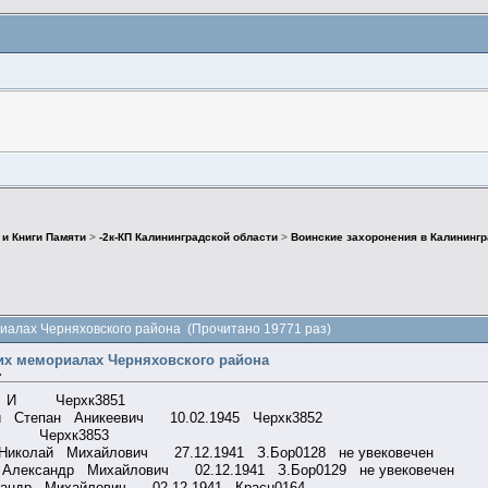
 и Книги Памяти
>
-2к-КП Калининградской области
>
Воинские захоронения в Калинингр
риалах Черняховского района (Прочитано 19771 раз)
их мемориалах Черняховского района
»
в И И Черхк3851
ий Степан Аникеевич 10.02.1945 Черхк3852
Н А Черхк3853
Николай Михайлович 27.12.1941 З.Бор0128 не увековечен
Александр Михайлович 02.12.1941 З.Бор0129 не увековечен
сандр Михайлович 02.12.1941 Красн0164