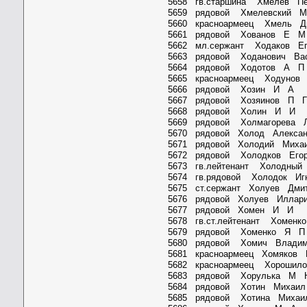
5658 гв.старшина Хмелев П
5659 рядовой Хмелевский 
5660 красноармеец Хмель Д
5661 рядовой Хованов Е
5662 мл.сержант Ходаков Е
5663 рядовой Ходанович Ва
5664 рядовой Ходотов А
5665 красноармеец Ходунов
5666 рядовой Хозин И 
5667 рядовой Хозяинов 
5668 рядовой Холин И 
5669 рядовой Холмагоре
5670 рядовой Холод Алекса
5671 рядовой Холодий Миха
5672 рядовой Холодков Его
5673 гв.лейтенант Холодны
5674 гв.рядовой Холодок Иг
5675 ст.сержант Холуев Дм
5676 рядовой Холуев Иллар
5677 рядовой Хомен И 
5678 гв.ст.лейтенант Хомен
5679 рядовой Хоменко Я
5680 рядовой Хомич Влади
5681 красноармеец Хомяков
5682 красноармеец Хорошил
5683 рядовой Хорулька 
5684 рядовой Хотин Михаи
5685 рядовой Хотина Михаи