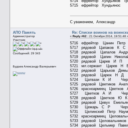
5714 ефрейтор Хундьяков Тр
5715 ефрейтор Хундьянос
С уважением, Александр
АПО Память
Re: Списки воинов на воинск
Администратор
«
Reply #62 :
21 Октября 2014, 19:51:48 
Участник
5716 ефрейтор Цанин Петр
5717 рядовой Цапаков К
Оффлайн
5718 рядовой Цапалов Андр
Сообщений: 29 343
5719 рядовой Цапин Никола
5720 рядовой Царев И П
5721 мл.сержант Царев 
Будаев Александр Валерьевич
5722 рядовой Царьков Демь
5723 рядовой Царюк Н 
5724 Цатвази К И Чер
5725 рядовой Цветиков Ана
5726 красноармеец Цветков 
5727 Цветков А И Чер
5728 рядовой Цветков Ю
5729 рядовой Цевух Емелья
5730 Цежарь С Р Черх
5731 Целинский Петр Наум
5732 красноармеец Целовальн
5733 рядовой Целовальнико
5734 рядовой Цельмер Паве