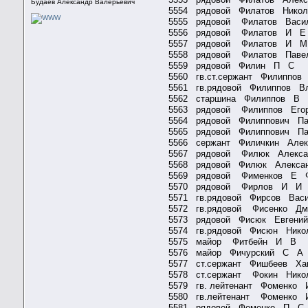
Будаев Александр Валерьевич
5554 рядовой Филатов Нико
5555 рядовой Филатов Васи
5556 рядовой Филатов И
5557 рядовой Филатов 
5558 рядовой Филатов Паве
5559 рядовой Филин П 
5560 гв.ст.сержант Филипп
5561 гв.рядовой Филиппов 
5562 старшина Филиппов
5563 рядовой Филиппов Его
5564 рядовой Филиппович П
5565 рядовой Филиппович П
5566 сержант Филичкин Але
5567 рядовой Филюк Алек
5568 рядовой Филюк Алекса
5569 рядовой Фименков 
5570 рядовой Фирлов И
5571 гв.рядовой Фирсов Вас
5572 гв.рядовой Фисенко Д
5573 рядовой Фисюк Евгени
5574 гв.рядовой Фисюн Ник
5575 майор Фитбейн И 
5576 майор Фичурский С
5577 ст.сержант Фишбеев Х
5578 ст.сержант Фокин Ник
5579 гв. лейтенант Фомен
5580 гв.лейтенант Фоменко
5581 рядовой Фоменко П С 