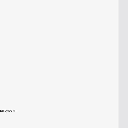
итриевич