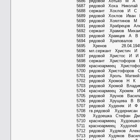
5686 рядовой Хотько М 
5687 рядовой Хоха Николай
5688 сержант Хохлов И
5689 рядовой Хохлов Иван 
5690 рядовой Хоялтино
5691 рядовой Храбрецов Ал
5692 сержант Храмов Миха
5693 рядовой Храмцев А
5694 рядовой Храповал
5695 Хренов 28.04.194
5696 мл.сержант Христи
5697 рядовой Христос И
5698 сержант Христофоров 
5699 красноармеец Христоф
5700 рядовой Христофоров 
5701 рядовой Хроль Матве
5702 рядовой Хромов Н 
5703 рядовой Хромой Влади
5704 красноармеец Хромяк
5705 рядовой Хрунов Васил
5706 рядовой Хрущева 
5707 рядовой Худеняк И
5708 гв.рядовой Худернис
5709 Худоешка Стефан Дми
5710 красноармеец Худоешко
5711 красноармеец Худолей
5712 рядовой Худяков Алек
5713 рядовой Худяков Васи