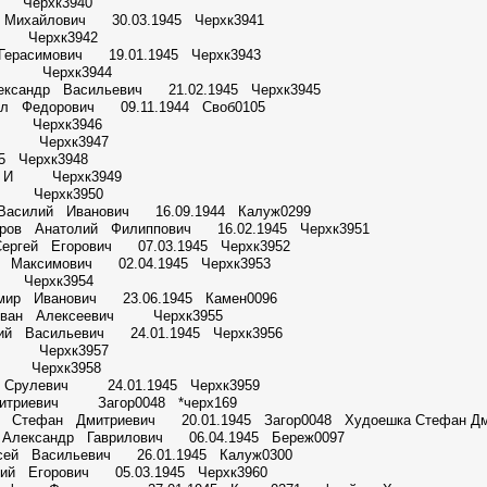
А Черхк3940
 Михайлович 30.03.1945 Черхк3941
 С Черхк3942
Герасимович 19.01.1945 Черхк3943
в М Черхк3944
ександр Васильевич 21.02.1945 Черхк3945
ил Федорович 09.11.1944 Своб0105
 В Черхк3946
ов Черхк3947
5 Черхк3948
ч И И Черхк3949
 И Черхк3950
Василий Иванович 16.09.1944 Калуж0299
оров Анатолий Филиппович 16.02.1945 Черхк3951
Сергей Егорович 07.03.1945 Черхк3952
й Максимович 02.04.1945 Черхк3953
К Черхк3954
мир Иванович 23.06.1945 Камен0096
 Иван Алексеевич Черхк3955
ий Васильевич 24.01.1945 Черхк3956
В В Черхк3957
 Ф Черхк3958
ан Срулевич 24.01.1945 Черхк3959
триевич Загор0048 *черх169
 Стефан Дмитриевич 20.01.1945 Загор0048 Худоешка Стефан Дм
 Александр Гаврилович 06.04.1945 Береж0097
сей Васильевич 26.01.1945 Калуж0300
лий Егорович 05.03.1945 Черхк3960