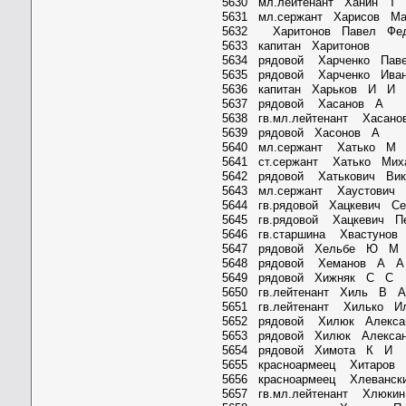
5630 мл.лейтенант Ханин
5631 мл.сержант Харисов М
5632 Харитонов Павел Фед
5633 капитан Харитонов Ч
5634 рядовой Харченко Пав
5635 рядовой Харченко Ива
5636 капитан Харьков И
5637 рядовой Хасанов 
5638 гв.мл.лейтенант Хаса
5639 рядовой Хасонов 
5640 мл.сержант Хатько
5641 ст.сержант Хатько Ми
5642 рядовой Хатькович Вик
5643 мл.сержант Хаустович
5644 гв.рядовой Хацкевич Се
5645 гв.рядовой Хацкевич 
5646 гв.старшина Хвастун
5647 рядовой Хельбе Ю
5648 рядовой Хеманов А
5649 рядовой Хижняк С С Ч
5650 гв.лейтенант Хиль 
5651 гв.лейтенант Хилько 
5652 рядовой Хилюк Алекс
5653 рядовой Хилюк Алекса
5654 рядовой Химота К 
5655 красноармеец Хитаров
5656 красноармеец Хлеванс
5657 гв.мл.лейтенант Хлюк