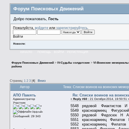
Форум Поисковых Движений
Добро пожаловать,
Гость
Пожалуйста,
войдите
или
зарегистрируйтесь
.
Войти
Новости:
НАЧАЛО
ПОМОЩЬ
ВОЙТИ
РЕГИСТРАЦИЯ
Форум Поисковых Движений
>
IV-Судьбы солдатские
>
VI-Воинские мемориалы
района
Страниц:
1
2
3
[
4
]
Вниз
Автор
Тема: Списки воинов на воинских мемо
АПО Память
Re: Списки воинов на воинск
Администратор
«
Reply #60 :
21 Октября 2014, 19:50:51 
Участник
5548 рядовой Фиактисто
5549 красноармеец Фигурск
Оффлайн
5550 рядовой Фидосюк 
Сообщений: 29 343
5551 красноармеец Филатов 
5552 красноармеец Филатов 
5553 рядовой Филатов Алек