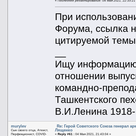
«
Последнее редактирование: 04 Мая 2021, 22:35:21 
При использован
Форума, ссылка 
цитируемой темы
__
Ищу информацию 
отношении выпус
командно-препод
Ташкентского пе
В.И.Ленина 1918-1
murylev
Re: Герой Советского Союза генерал а
Лященко
Сын своего отца, Атеист,
Перфекционист, COVID-
«
Reply #61 :
04 Мая 2021, 21:43:04 »