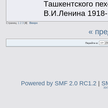
Ташкентского пе
В.И.Ленина 1918-1
Страниц:
1
2
3
[
4
]
Вверх
« пр
Перейти в:
Powered by SMF 2.0 RC1.2
|
SM
XH