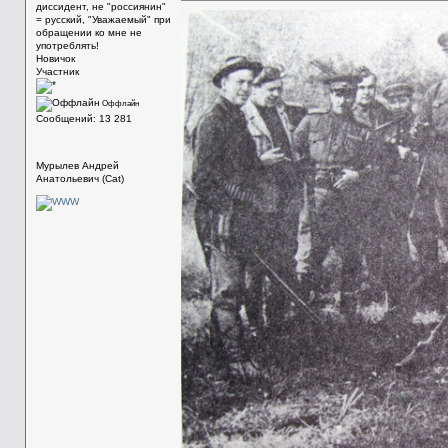
диссидент, не "россиянин"
= русский, "Уважаемый" при
обращении ко мне не
употреблять!
Новичок
Участник
Оффлайн
Сообщений: 13 281
Мурылев Андрей
Анатольевич (Cat)