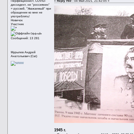
Перфекционист, COVID-
«
Reply #60 :
04 Мая 2021, 21:42:05 »
диссидент, не "россиянин"
= русский, "Уважаемый" при
обращении ко мне не
употреблять!
Новичок
Участник
Оффлайн
Сообщений: 13 281
Мурылев Андрей
Анатольевич (Cat)
1945 г.