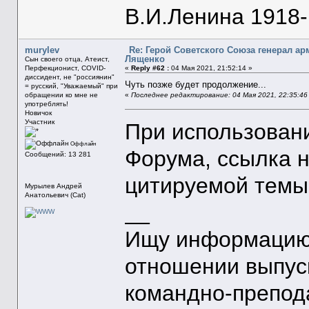
В.И.Ленина 1918-1
murylev
Re: Герой Советского Союза генерал а
Лященко
Сын своего отца, Атеист,
Перфекционист, COVID-
«
Reply #62 :
04 Мая 2021, 21:52:14 »
диссидент, не "россиянин"
Чуть позже будет продолжение...
= русский, "Уважаемый" при
обращении ко мне не
«
Последнее редактирование: 04 Мая 2021, 22:35:46 
употреблять!
Новичок
Участник
При использован
Оффлайн
Форума, ссылка 
Сообщений: 13 281
цитируемой темы
Мурылев Андрей
Анатольевич (Cat)
__
Ищу информацию 
отношении выпус
командно-препод