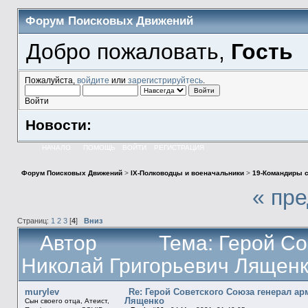
Форум Поисковых Движений
Добро пожаловать,
Гость
Пожалуйста,
войдите
или
зарегистрируйтесь
.
Войти
Новости:
НАЧАЛО
ПОМОЩЬ
ВОЙТИ
РЕГИСТРАЦИЯ
Форум Поисковых Движений
>
IX-Полководцы и военачальники
>
19-Командиры 
« пр
Страниц:
1
2
3
[
4
]
Вниз
Автор
Тема: Герой С
Николай Григорьевич Лященк
murylev
Re: Герой Советского Союза генерал а
Лященко
Сын своего отца, Атеист,