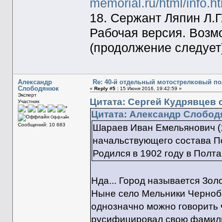
memorial.ru/html/info.
18. Сержант Ляпин Л.Г
Рабочая версия. Возм
(продолжение следует
Александр
Re: 40-й отдельный мотострелковый п
Слободянюк
«
Reply #5 :
15 Июня 2016, 19:42:59 »
Эксперт
Цитата: Сергей Кудрявцев о
Участник
Цитата: Александр Слободя
Оффлайн
Сообщений: 10 683
Шараев Иван Емельянович (1
начальствующего состава По
Родился в 1902 году в Полт
Нда... Город называется Зол
Ныне село Мельники Черноба
однозначно можно говорить ч
русифицировал свою фамили