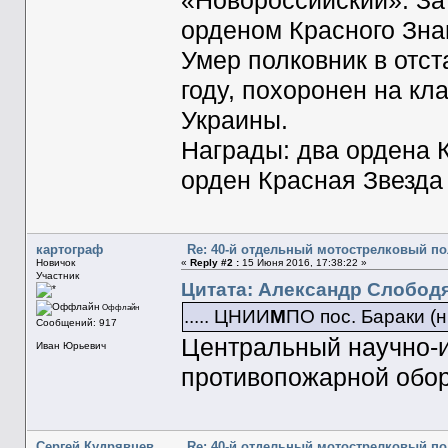
«Новороссийский». За
орденом Красного Зна
Умер полковник в отс
году, похоронен на кл
Украины.
Награды: два ордена К
орден Красная Звезда 
картограф
Re: 40-й отдельный мотострелковый п
Новичок
«
Reply #2 :
15 Июня 2016, 17:38:22 »
Участник
Цитата: Александр Слободя
Оффлайн
..... ЦНИИ
М
ПО пос. Бараки (н
Сообщений: 917
Центральный научно-и
Иван Юрьевич
противопожарной об
Сергей Кудрявцев
Re: 40-й отдельный мотострелковый п