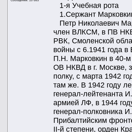
Сообщений: 10 683
1-я Учебная рота
1.Сержант Марковкин
Петр Николаевич Марк
член ВЛКСМ, в ПВ НКВ
РВК, Смоленской обла
войны с 6.1941 года в
П.Н. Марковкин в 40-
ОВ НКВД в г. Москве, 
полку, с марта 1942 г
там же. В 1942 году л
генерал-лейтенанта И
армией ЛФ, в 1944 год
генерал-полковника И
Прибалтийским фронто
II-й степени, орден Кр