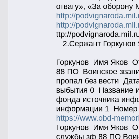
отвагу», «За оборону 
http://podvignaroda.mil.
http://podvignaroda.mil.
ttp://podvignaroda.mil.r
2.Сержант Горкунов 
Горкунов Имя Яков О
88 ПО Воинское зван
пропал без вести Дат
выбытия 0 Название 
фонда источника инф
информации 1 Номер 
https://www.obd-memori
Горкунов Имя Яков О
службы зф 88 ПО Вои