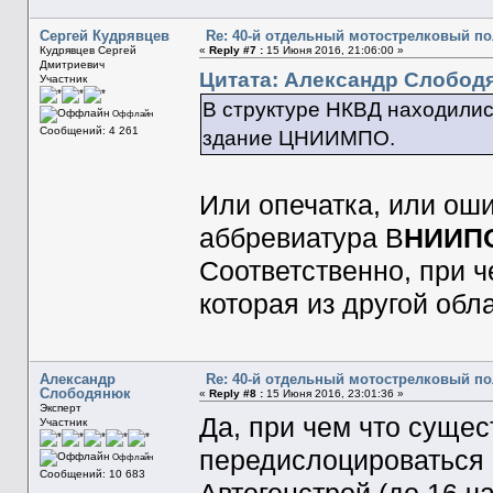
Сергей Кудрявцев
Re: 40-й отдельный мотострелковый п
Кудрявцев Сергей
«
Reply #7 :
15 Июня 2016, 21:06:00 »
Дмитриевич
Цитата: Александр Слободя
Участник
В структуре НКВД находилис
Оффлайн
Сообщений: 4 261
здание ЦНИИМПО.
Или опечатка, или оши
аббревиатура В
НИИП
Соответственно, при 
которая из другой обл
Александр
Re: 40-й отдельный мотострелковый п
Слободянюк
«
Reply #8 :
15 Июня 2016, 23:01:36 »
Эксперт
Да, при чем что сущест
Участник
передислоцироваться 
Оффлайн
Сообщений: 10 683