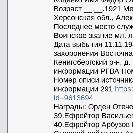
Возраст __.__.1921 М
Херсонская обл., Алек
Последнее место служб
Воинское звание мл. 
Дата выбытия 11.11.1
захоронения Восточная
Кенигсбергский р-н, д
информации РГВА Ном
Номер описи источник
информации 291
https
id=9613694
Награды: Орден Отечес
39.Ефрейтор Васильев
40.Ефрейтор Арбузов 