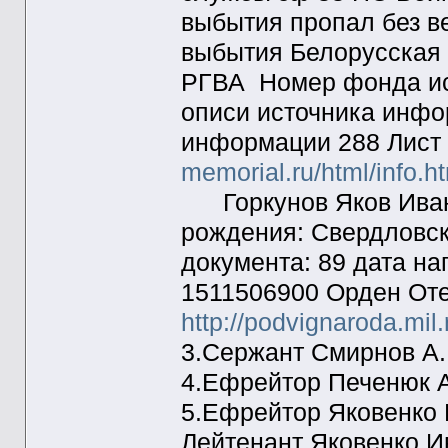
выбытия пропал без в
выбытия Белорусская
РГВА Номер фонда и
описи источника инфо
информации 288 Лист
memorial.ru/html/info.
Горкунов Яков Ивано
рождения: Свердловск
документа: 89 дата на
1511506900 Орден Оте
http://podvignaroda.mi
3.Сержант Смирнов А.
4.Ефрейтор Печенюк А
5.Ефрейтор Яковенко 
Лейтенант Яковенко И