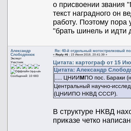
о присвоении звания 
текст наградного он ве
работу. Поэтому пора 
"брать шинель и идти 
Александр
Re: 40-й отдельный мотострелковый п
Слободянюк
«
Reply #6 :
15 Июня 2016, 20:41:39 »
Эксперт
Цитата: картограф от 15 Ию
Участник
Цитата: Александр Слободя
Оффлайн
Сообщений: 10 683
..... ЦНИИ
М
ПО пос. Бараки (
Центральный научно-исслед
(ЦНИИПО НКВД СССР).
В структуре НКВД нах
приказе четко напис