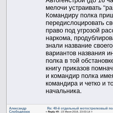
Автогенстрой (до 16 ча
мелочи устраивать "раз
Командиру полка приш
передислоцировать сво
право под угрозой рас
наркома, продублиро
знали название своего
вариантов названия ин
полка в той обстановк
книгу приказов помнач
и командир полка имея
командира и четко и 
начальника.
Александр
Re: 40-й отдельный мотострелковый п
Слободянюк
«
Reply #9 :
15 Июня 2016, 23:03:14 »