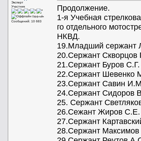
Эксперт
Продолжение.
Участник
1-я Учебная стрелков
Оффлайн
Сообщений: 10 683
го отдельного мотостр
НКВД.
19.Младший сержант Л
20.Сержант Скворцов Г
21.Сержант Буров С.Г.
22.Сержант Шевенко М
23.Сержант Савин И.М
24.Сержант Сидоров В
25. Сержант Светляков
26.Сежант Жиров С.Е.
27.Сержант Картавски
28.Сержант Максимов 
29.Сержант Реутов А.