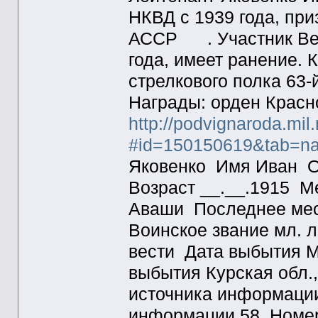
НКВД с 1939 года, пр
АССР . Участник Вел
года, имеет ранение. 
стрелкового полка 63-
Награды: орден Красно
http://podvignaroda.mil.
#id=150150619&tab=na
Яковенко Имя Иван О
Возраст __.__.1915 М
Аваши Последнее мест
Воинское звание мл. 
вести Дата выбытия М
выбытия Курская обл.,
источника информаци
информации 58 Номер