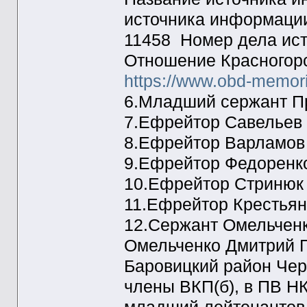
источника информаци
11458 Номер дела ист
Отношение Красногорс
https://www.obd-memori
6.Младший сержант Пр
7.Ефрейтор Савельев 
8.Ефрейтор Варламов 
9.Ефрейтор Федоренко
10.Ефрейтор Стринюк 
11.Ефрейтор Крестьян
12.Сержант Омельченк
Омельченко Дмитрий Па
Баровицкий район Черн
члены ВКП(б), в ПВ Н