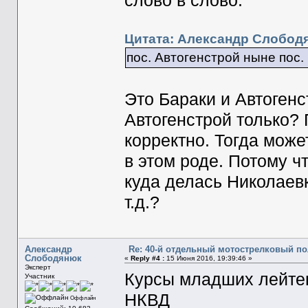
слово в слово.
Цитата: Александр Слободя
пос. Автогенстрой ныне пос
Это Бараки и Автоген
Автогенстрой только? 
корректно. Тогда може
в этом роде. Потому ч
куда делась Николаевк
т.д.?
Александр
Re: 40-й отдельный мотострелковый п
Слободянюк
«
Reply #4 :
15 Июня 2016, 19:39:46 »
Эксперт
Курсы младших лейтен
Участник
НКВД
Оффлайн