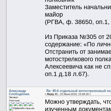
Заместитель начальни
майор 
(РГВА, ф. 38650, оп.1, 
Из Приказа №305 от 20
содержание: «По личн
Отстранить от занима
мотострелкового полк
Алексеевича как не с
оп.1 д.18 л.67).
Александр
Re: 40-й отдельный мотострелковый п
Слободянюк
«
Reply #1 :
15 Июня 2016, 15:49:18 »
Эксперт
Можно утверждать, что
Участник
изученным документам
Оффлайн