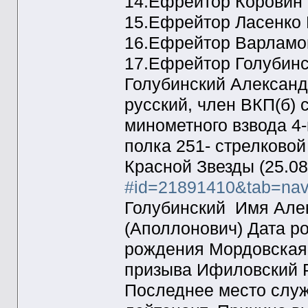
14.Ефрейтор Коровин 
15.Ефрейтор Ласенко 
16.Ефрейтор Варламо
17.Ефрейтор Голубинс
Голубинский Александ
русский, член ВКП(б) с
минометного взвода 4-
полка 251- стрелковой
Красной Звезды (25.08
#id=21891410&tab=nav
Голубинский Имя Але
(Аполлонович) Дата р
рождения Мордовская 
призыва Ифиловский Р
Последнее место служ