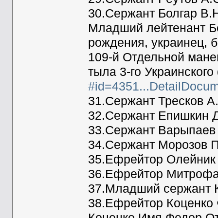
30.Сержант Болгар В.
Младший лейтенант Бо
рождения, украинец, б
109-й Отдельной мане
тыла 3-го Украинского
#id=4351...DetailDocu
31.Сержант Тресков А.
32.Сержант Епишкин Д
33.Сержант Варыпаев 
34.Сержант Морозов П
35.Ефрейтор Олейник Г
36.Ефрейтор Митрофа
37.Младший сержант К
38.Ефрейтор Коценко 
Коценко Имя Федор От