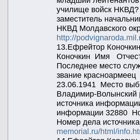
младший лейтенантов
училище войск НКВД? 
заместитель начальник
НКВД Молдавского окр
http://podvignaroda.m
13.Ефрейтор Коночкин
Коночкин Имя Отче
Последнее место служ
звание красноармеец
23.06.1941 Место выб
Владимир-Волынский р
источника информаци
информации 32880 Но
Номер дела источник
memorial.ru/html/info.