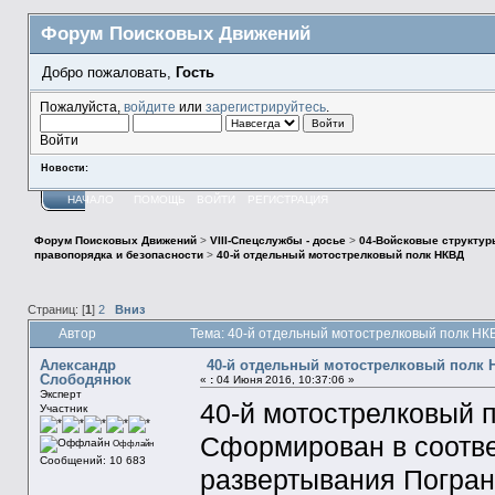
Форум Поисковых Движений
Добро пожаловать,
Гость
Пожалуйста,
войдите
или
зарегистрируйтесь
.
Войти
Новости:
НАЧАЛО
ПОМОЩЬ
ВОЙТИ
РЕГИСТРАЦИЯ
Форум Поисковых Движений
>
VIII-Спецслужбы - досье
>
04-Войсковые структур
правопорядка и безопасности
>
40-й отдельный мотострелковый полк НКВД
Страниц: [
1
]
2
Вниз
Автор
Тема: 40-й отдельный мотострелковый полк НК
Александр
40-й отдельный мотострелковый полк 
Слободянюк
«
:
04 Июня 2016, 10:37:06 »
Эксперт
40-й мотострелковый 
Участник
Сформирован в соотве
Оффлайн
Сообщений: 10 683
развертывания Погра