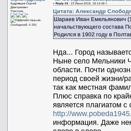
Кудрявцев Сергей
«
Reply #3 :
15 Июня 2016, 18:14:48 »
Дмитриевич
Цитата: Александр Слободя
Участник
Шараев Иван Емельянович (1
Оффлайн
Сообщений: 4 261
начальствующего состава По
Родился в 1902 году в Полт
Нда... Город называет
Ныне село Мельники Ч
области. Почти однозн
период своей жизни/
так как местная фами
Плюс справка по крайн
является плагиатом с 
http://www.pobeda1945.
информация. Даже не