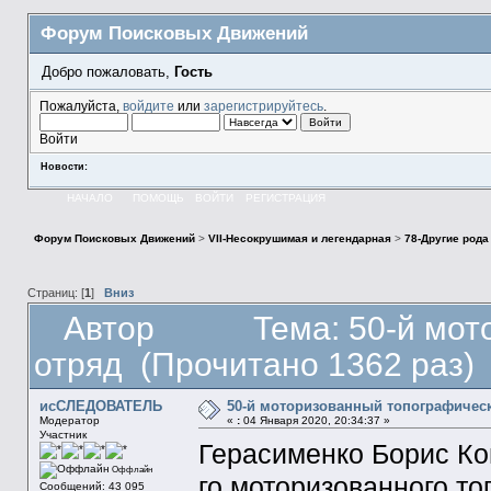
Форум Поисковых Движений
Добро пожаловать,
Гость
Пожалуйста,
войдите
или
зарегистрируйтесь
.
Войти
Новости:
НАЧАЛО
ПОМОЩЬ
ВОЙТИ
РЕГИСТРАЦИЯ
Форум Поисковых Движений
>
VII-Несокрушимая и легендарная
>
78-Другие рода
Страниц: [
1
]
Вниз
Автор
Тема: 50-й мо
отряд (Прочитано 1362 раз)
исСЛЕДОВАТЕЛЬ
50-й моторизованный топографичес
Модератор
«
:
04 Января 2020, 20:34:37 »
Участник
Герасименко Борис Кон
Оффлайн
го моторизованного то
Сообщений: 43 095