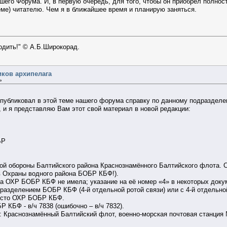
ашего Форума. И, в первую очередь, для того, чтобы он приобрёл полнос
еме) читателю. Чем я в ближайшее время и планирую заняться.
ходить!" © А.Б.Широкорад.
иков архипелага
»
е публиковал в этой теме нашего форума справку по данному подразде
, и я представляю Вам этот свой материал в новой редакции:
БР
ой обороны Балтийского района Краснознамённого Балтийского флота.
 Охраны водного района БОБР КБФ!).
а ОХР БОБР КБФ не имела; указание на её номер «4» в некоторых докум
разделением БОБР КБФ (4-й отдельной ротой связи) или с 4-й отдельн
место ОХР БОБР КБФ.
 КБФ - в/ч 7838 (ошибочно – в/ч 7832).
Краснознамённый Балтийский флот, военно-морская почтовая станция №