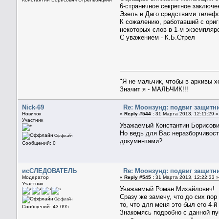
6-страничное секретное заключе
Эзель и Даго средствами телеф
К сожалению, работавший с ориги
некоторых слов в 1-м экземпляр
С уважением - К.Б.Стрел
"Я не мальчик, чтобы в архивы 
Значит я - МАЛЬЧИК!!!
Nick-69
Re: Моонзунд: подвиг защитн
Новичок
«
Reply #544 :
31 Марта 2013, 12:11:29 »
Участник
Уважаемый Константин Борисови
Но ведь для Вас неразборчивос
Оффлайн
документами?
Сообщений: 0
исСЛЕДОВАТЕЛЬ
Re: Моонзунд: подвиг защитн
Модератор
«
Reply #545 :
31 Марта 2013, 12:22:33 
Участник
Уважаемый Роман Михайлович!
Сразу же замечу, что до сих по
Оффлайн
то, что для меня это был его 4-
Сообщений: 43 095
Знакомясь подробно с данной пуб