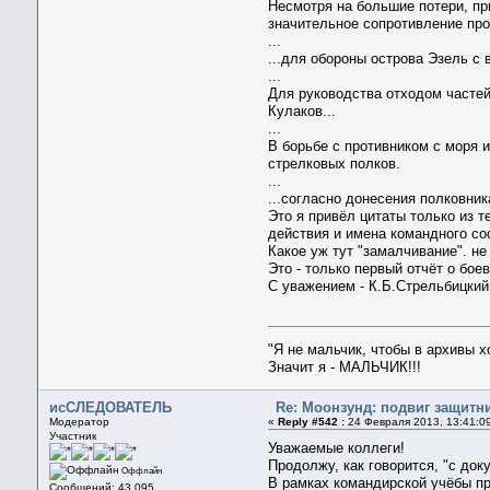
Несмотря на большие потери, пр
значительное сопротивление про
...
...для обороны острова Эзель с 
...
Для руководства отходом частей
Кулаков...
...
В борьбе с противником с моря и
стрелковых полков.
...
...согласно донесения полковник
Это я привёл цитаты только из т
действия и имена командного со
Какое уж тут "замалчивание". не
Это - только первый отчёт о бо
С уважением - К.Б.Стрельбицкий
"Я не мальчик, чтобы в архивы 
Значит я - МАЛЬЧИК!!!
исСЛЕДОВАТЕЛЬ
Re: Моонзунд: подвиг защитн
Модератор
«
Reply #542 :
24 Февраля 2013, 13:41:0
Участник
Уважаемые коллеги!
Продолжу, как говорится, "с док
Оффлайн
В рамках командирской учёбы п
Сообщений: 43 095