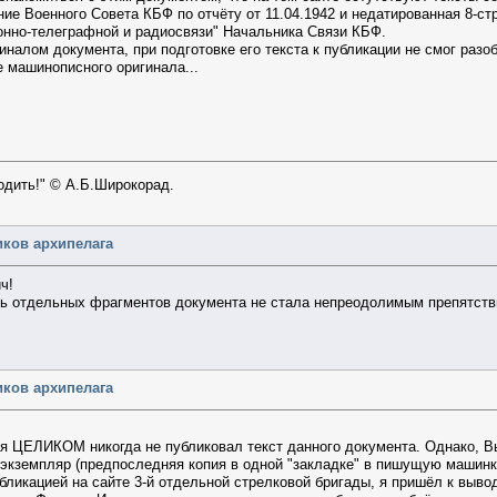
ние Военного Совета КБФ по отчёту от 11.04.1942 и недатированная 8-ст
онно-телеграфной и радиосвязи" Начальника Связи КБФ.
налом документа, при подготовке его текста к публикации не смог разо
е машинописного оригинала...
ходить!" © А.Б.Широкорад.
иков архипелага
ч!
ть отдельных фрагментов документа не стала непреодолимым препятств
иков архипелага
»
р я ЦЕЛИКОМ никогда не публиковал текст данного документа. Однако, В
й экземпляр (предпоследняя копия в одной "закладке" в пишущую машинк
ликацией на сайте 3-й отдельной стрелковой бригады, я пришёл к вывод