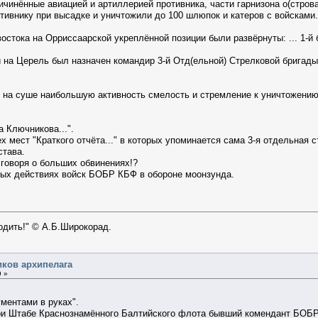
ичинённые авиацией и артиллерией противника, части гарнизона о(стро
тивнику при высадке и уничтожили до 100 шлюпок и катеров с войсками
востока на Орриссаарской укреплённой позиции были развёрнуты: ... 1-й б
 на Церель был назначен командир 3-й Отд(ельной) Стрелковой бригад
 на суше наибольшую активность смелость и стремление к уничтожению в
а Ключникова...".
ех мест "Краткого отчёта..." в которых упоминается сама 3-я отдельная
става.
 говоря о больших обвинениях!?
евых действиях войск БОБР КБФ в обороне моонзунда.
ходить!" © А.Б.Широкорад.
иков архипелага
9 »
ументами в руках".
ри Штабе Краснознамённого Балтийского флота бывший комендант БОБР