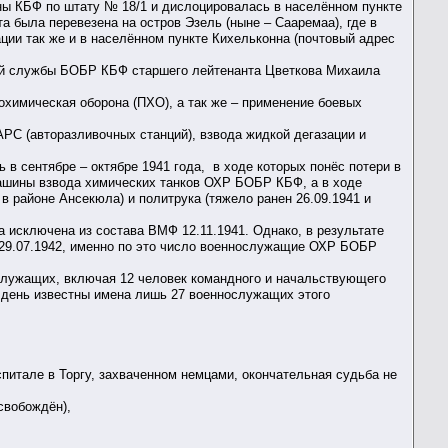
ы КБФ по штату № 18/1 и дислоцировалась в населённом пункте
а была перевезена на остров Эзель (ныне – Сааремаа), где в
ии так же и в населённом пункте Кихельконна (почтовый адрес
ой службы БОБР КБФ старшего лейтенанта Цветкова Михаила
химическая оборона (ПХО), а так же – применение боевых
РС (авторазливочных станций), взвода жидкой дегазации и
в сентябре – октябре 1941 года, в ходе которых понёс потери в
 машины взвода химических танков ОХР БОБР КБФ, а в ходе
 в районе Ансекюла) и политрука (тяжело ранен 26.09.1941 и
исключена из состава ВМФ 12.11.1941. Однако, в результате
29.07.1942, именно по это число военнослужащие ОХР БОБР
ослужащих, включая 12 человек командного и начальствующего
 день известны имена лишь 27 военнослужащих этого
питале в Торгу, захваченном немцами, окончательная судьба не
свобождён),