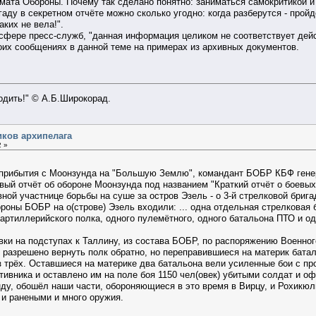
омата Обороны. Почему так сделано понятно: заниматься самокритикой 
гаду в секретном отчёте можно сколько угодно: когда разберутся - прой
аких не вела!".
в сфере пресс-служб, "данная информация целиком не соответствует дейс
их сообщениях в данной теме на примерах из архивных документов.
ходить!" © А.Б.Широкорад.
иков архипелага
2 »
е прибытия с Моонзунда на "Большую Землю", командант БОБР КБФ гене
вый отчёт об обороне Моонзунда под названием "Краткий отчёт о боевых
вной участнице борьбы на суше за остров Эзель - о 3-й стрелковой бриг
роны БОБР на о(строве) Эзель входили: ... одна отдельная стрелковая б
артиллерийского полка, одного пулемётного, одного батальона ПТО и од
овки на подступах к Таллину, из состава БОБР, по распоряжению Военн
о разрешено вернуть полк обратно, но переправившиеся на материк бата
з трёх. Оставшиеся на материке два батальона вели усиленные бои с про
тивника и оставлено им на поле боя 1150 чел(овек) убитыми солдат и оф
ду, обошёл наши части, обороняющиеся в это время в Вирцу, и Рохикюль
 и ранеными и много оружия.