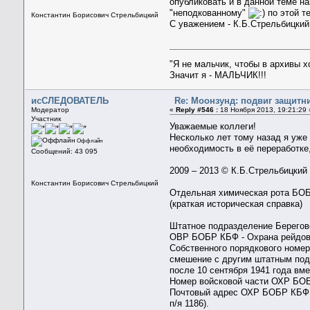
опубликовать и в данной теме н
"неподкованному"
по этой т
Константин Борисович Стрельбицкий
С уважением - К.Б.Стрельбицкий
"Я не мальчик, чтобы в архивы 
Значит я - МАЛЬЧИК!!!
исСЛЕДОВАТЕЛЬ
Re: Моонзунд: подвиг защитн
Модератор
«
Reply #546 :
18 Ноября 2013, 19:21:29 
Участник
Уважаемые коллеги!
Несколько лет тому назад я уж
Оффлайн
необходимость в её переработке
Сообщений: 43 095
2009 – 2013 © К.Б.Стрельбицкий
Константин Борисович Стрельбицкий
Отдельная химическая рота БО
(краткая историческая справка)
Штатное подразделение Берегов
ОВР БОБР КБФ - Охрана рейдов
Собственного порядкового номер
смешение с другим штатным под
после 10 сентября 1941 года в
Номер войсковой части ОХР БОБР
Почтовый адрес ОХР БОБР КБФ: 
п/я 1186).