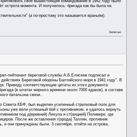
и критиковать своё вышестоящее командование в 1942 году было
дёт острота момента. И получилось: бригада как бы была на
твительности" (а по-простому это называется враньём).
Записан
рал-лейтенант береговой службы А.Б.Елисеев подписал и
 действиях Береговой обороны Балтийского моря в 1941 году". В
аде. Приведу соответствующие цитаты из этого документа:
ригада (в штатах мирного времени около 7000 едаков), в составе
ного батальона связи...
ого Совета КБФ, был выделен усиленный стрелковый полк для
льоны уже вели успешный бой с противником, и удалось вернуть
тивником под д(еревней) Лихула и ст(анцией) Поливере, где
ицеров. После же оставления г(орода) Таллин, противник
, и они принуждены были, 3 сентября, отойти на острова,