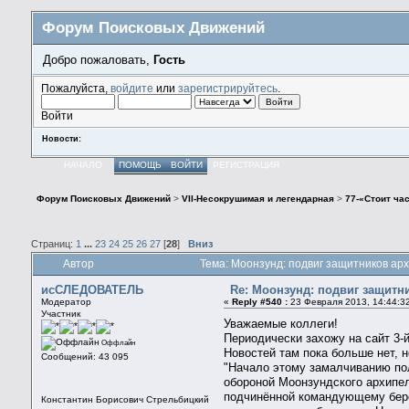
Форум Поисковых Движений
Добро пожаловать,
Гость
Пожалуйста,
войдите
или
зарегистрируйтесь
.
Войти
Новости:
НАЧАЛО
ПОМОЩЬ
ВОЙТИ
РЕГИСТРАЦИЯ
Форум Поисковых Движений
>
VII-Несокрушимая и легендарная
>
77-«Стоит ча
Страниц:
1
...
23
24
25
26
27
[
28
]
Вниз
Автор
Тема: Моонзунд: подвиг защитников ар
исСЛЕДОВАТЕЛЬ
Re: Моонзунд: подвиг защитн
Модератор
«
Reply #540 :
23 Февраля 2013, 14:44:3
Участник
Уважаемые коллеги!
Периодически захожу на сайт 3-
Оффлайн
Новостей там пока больше нет, 
Сообщений: 43 095
"Начало этому замалчиванию по
обороной Моонзундского архипел
подчинённой командующему берег
Константин Борисович Стрельбицкий