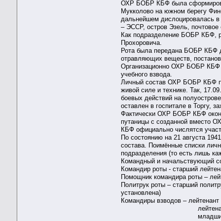
ОХР БОБР КБФ была сформирован
Мукколово на южном берегу Финс
дальнейшем дислоцировалась в г
– ЭССР, остров Эзель, почтовое
Как подразделение БОБР КБФ, р
Прохоровича.
Рота была передана БОБР КБФ дл
отравляющих веществ, постанов
Организационно ОХР БОБР КБФ со
учебного взвода.
Личный состав ОХР БОБР КБФ при
живой силе и технике. Так, 17.
боевых действий на полуострове 
оставлен в госпитале в Торгу, з
Фактически ОХР БОБР КБФ оконч
путаницы с созданной вместо О
КБФ официально числятся участ
По состоянию на 21 августа 19
состава. Поимённые списки лич
подразделения (то есть лишь ка
Командный и начальствующий сос
Командир роты - старший лейтен
Помощник командира роты – ле
Политрук роты – старший политр
установлена)
Командиры взводов – лейтенант
лейтенант АНТОНЕНКО Иг
младший лейтенант АНТ