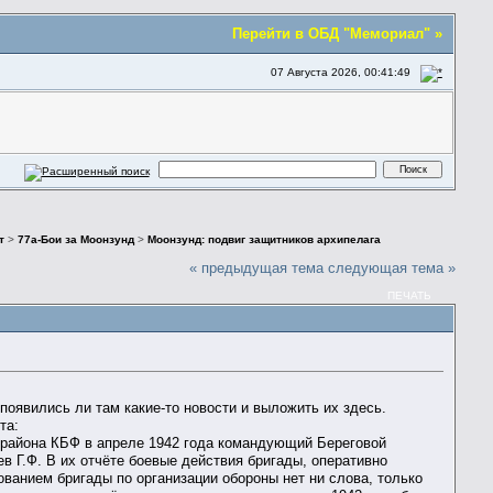
Перейти в ОБД "Мемориал" »
07 Августа 2026, 00:41:49
т
>
77а-Бои за Моонзунд
>
Моонзунд: подвиг защитников архипелага
« предыдущая тема
следующая тема »
ПЕЧАТЬ
е появились ли там какие-то новости и выложить их здесь.
та:
 района КБФ в апреле 1942 года командующий Береговой
в Г.Ф. В их отчёте боевые действия бригады, оперативно
ванием бригады по организации обороны нет ни слова, только