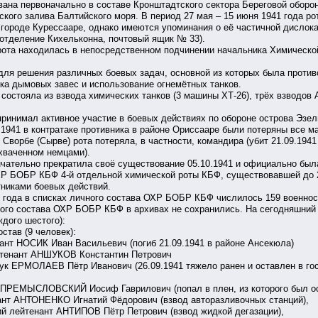
а первоначально в составе Кронштадтского сектора Береговой оборон
кого залива Балтийского моря. В период 27 мая – 15 июня 1941 года рот
ороде Курессааре, однако имеются упоминания о её частичной дислокац
 отделение Кихельконна, почтовый ящик № 33).
ота находилась в непосредственном подчинении начальника Химическ
я решения различных боевых задач, основной из которых была противо
ка дымовых завес и использование огнемётных танков.
стояла из взвода химических танков (3 машины ХТ-26), трёх взводов А
нимал активное участие в боевых действиях по обороне острова Эзель 
09.1941 в контратаке противника в районе Ориссааре были потеряны все
Сворбе (Сырве) рота потеряла, в частности, командира (убит 21.09.1941
ахваченном немцами).
ательно прекратила своё существование 05.10.1941 и официально была 
ХР БОБР КБФ 4-й отдельной химической роты КБФ, существовавшей до 
никами боевых действий.
41 года в списках личного состава ОХР БОБР КБФ числилось 159 военн
ного состава ОХР БОБР КБФ в архивах не сохранились. На сегодняшний
ждого шестого):
тав (9 человек):
ант НОСИК Иван Васильевич (погиб 21.09.1941 в районе Ансекюла)
йтенант АНШУКОВ Константин Петрович
ук ЕРМОЛАЕВ Пётр Иванович (26.09.1941 тяжело ранен и оставлен в гос
 ПРЕМЫСЛОВСКИЙ Иосиф Гаврилович (попал в плен, из которого был о
натий Фёдорович (взвод авторазливочных станций),
ИПОВ Пётр Петрович (взвод жидкой дегазации),