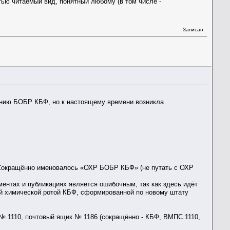
тью читаемый вид, понятный любому (в том числе -
Записан
лению БОБР КБФ, но к настоящему времени возникла
 Сокращённо именовалось «ОХР БОБР КБФ» (не путать с ОХР
ентах и публикациях является ошибочным, так как здесь идёт
ой химической ротой КБФ, сформированной по новому штату
 1110, почтовый ящик № 1186 (сокращённо - КБФ, ВМПС 1110,