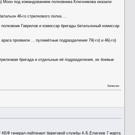
ва) Моон под командованием полковника Ключникова оказали
.
атальон 46-го стрелкового полка ...
ы полковник Гаврилов и комиссар бригады батальонный комиссар
рага проявили ... пулемётные подразделения 79(-го) и 46(-го)
 стрелковая бригада и отдельные её подразделения, их боевые
Записан
 КБФ генерал-лейтенант береговой службы А.Б.Елисеев 7 марта