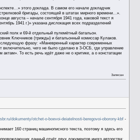
спекте…» этого доклада. В самом его начале докладчик
) стрелковой бригады, состоящей в штатах мирного времени…».
онце августа – начале сентября 1941 года, каковой текст я
ентябрь 1941 г.)» указана дислокация всех подразделений
йский полк и 69-й отдельный пулемётный батальон.
ковник Ключников (трижды) и батальонный комиссар Кулаков.
шь следующую фразу: «Маневренный характер современных
 включительно, чего не было сделано в 3-ОСБ, где управление
актам». То есть речь идёт даже не о критике, а о констатации
Записан
sbr.ru/dokumenty/otchet-o-boevoi-deiatelnosti-beregovoi-oborony-kbf
-
нимает 160 страниц машинописного текста, поэтому я здесь его
опровождающих данный отчёт двух документов иного авторства: