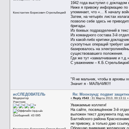
1942 года выступил с докладом 
Ниже я привожу информацию по 
упоминает, что «… К началу вой
Константин Борисович Стрельбицкий
Затем, на четырёх листах излага
позволю себе здесь не приводит
бригады.
Из боевых подразделений в текс
Из командного состава 3-й отде
Из какой-либо критики докладч
сухопутных операций требует ши
базировалось на электролинейны
существовавшего положения.
Где же тут «замалчивание и т.д.
С уважением – К.Б.Стрельбицки
"Я не мальчик, чтобы в архивы 
Значит я - МАЛЬЧИК!!!
исСЛЕДОВАТЕЛЬ
Re: Моонзунд: подвиг защитн
Модератор
«
Reply #543 :
31 Марта 2013, 00:13:11 »
Участник
Уважаемые коллеги!
На сайте, посвящённом 3-й отде
Оффлайн
выложен текст документа под на
Сообщений: 43 095
Балтийского района Краснознаме
не привожу, а только даю ссылку
Обращаю внимание желающих озн
Константин Борисович Стрельбицкий