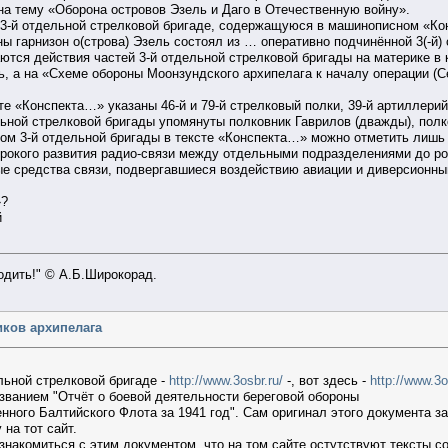
на тему «Оборона островов Эзель и Даго в Отечественную войну».
3-й отдельной стрелковой бригаде, содержащуюся в машинописном «Кон
ны гарнизон о(строва) Эзель состоял из … оперативно подчинённой 3(-й
ются действия частей 3-й отдельной стрелковой бригады на материке в к
ь, а на «Схеме обороны Моонзундского архипелага к началу операции (С
те «Конспекта…» указаны 46-й и 79-й стрелковый полки, 39-й артиллери
льной стрелковой бригады упомянуты полковник Гаврилов (дважды), пол
иком 3-й отдельной бригады в тексте «Конспекта…» можно отметить ли
рокого развития радио-связи между отдельными подразделениями до рот
е средства связи, подвергавшиеся воздействию авиации и диверсионным 
»?
й
ходить!" © А.Б.Широкорад.
иков архипелага
льной стрелковой бригаде -
http://www.3osbr.ru/
-, вот здесь -
http://www.3o
званием "Отчёт о боевой деятельности береговой обороны
нного Балтийского Флота за 1941 год". Сам оригинал этого документа за
 на тот сайт.
акомиться с этим документом, что на том сайте остутствуют тексты с