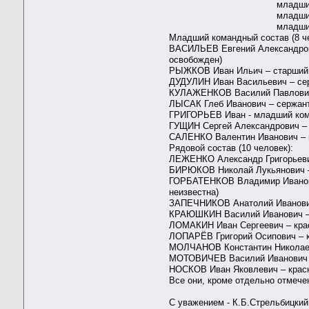
младший лейтенант ПАЛЕ
младший лейтенант САФИ
младший лейтенант ПЕР
Младший командный состав (8 ч
ВАСИЛЬЕВ Евгений Александрович
освобожден)
РЫЖКОВ Иван Ильич – старший се
ДУДУЛИН Иван Васильевич – серж
КУЛАЖЕНКОВ Василий Павлович –
ЛЫСАК Глеб Иванович – сержант
ГРИГОРЬЕВ Иван - младший коман
ГУЩИН Сергей Александрович –
САЛЕНКО Валентин Иванович –
Рядовой состав (10 человек):
ЛЕЖЕНКО Александр Григорьевич 
БИРЮКОВ Николай Лукьянович – к
ГОРБАТЕНКОВ Владимир Иванович 
неизвестна)
ЗАПЕЧНИКОВ Анатолий Иванович
КРАЮШКИН Василий Иванович – к
ЛОМАКИН Иван Сергеевич – красн
ЛОПАРЁВ Григорий Осипович – кр
МОЛЧАНОВ Константин Николаев
МОТОВИЧЕВ Василий Иванович – 
НОСКОВ Иван Яковлевич – красн
Все они, кроме отдельно отмече
С уважением - К.Б.Стрельбицкий