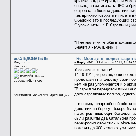
критика в адрес бригады и Нарк
опасно, а критиковать НКО и бри
островах, а боевых действий ник
Как принято говорить и писать 
Объясню это в последующих сво
С уважением - К.Б.Стрельбицкий
"Я не мальчик, чтобы в архивы 
Значит я - МАЛЬЧИК!!!
исСЛЕДОВАТЕЛЬ
Re: Моонзунд: подвиг защитн
Модератор
«
Reply #541 :
23 Февраля 2013, 14:49:5
Участник
Уважаемые коллеги!
14.10.1941, через неделю посл
Оффлайн
представил начальству свой пер
Сообщений: 43 095
нём не раз упоминается и о акти
"В гарнизон передовой линии обо
двух стрелковых полков, одного 
Константин Борисович Стрельбицкий
...
...в период напряжённой обстан
действий на берегу. Вскоре был
на остров лишь один батальон и
были разбиты два батальона про
перебросил свои силы к Моонзун
потеряв до 300 человек убитыми
...