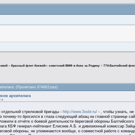
совой – Красный флот боевой»: советский ВМФ в боях за Родину
>
77б-Балтийский фло
хипелага (Прочитано 374663 раз)
иков архипелага
2 »
й отдельной стрелковой бригады -
http://www.3osbr.ru/
- , чтобы узнать, н
но почему-то бросился в глаза следующий абзац на главной странице сай
ложили в отчёте о боевой деятельности береговой обороны Балтийского
ага КБФ генерал-лейтенант Елисеев А.Б. и дивизионный комиссар Зайце
овой обороны, не упоминаются вообще, о совместной работе с командо