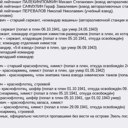
КИН/ПОМКИН Михаил Степанович (взвод авторазливочны
УЛИН Гераф Замалеевич (взвод авторазливочных стан
ЕВАЛОВ Николай Николаевич (учебный взвод).
еловек):
 – старший сержант, «командир машины» (авторазливочной станции или
ржант (попал в плен 06.10.1941, где умер 24.05.1943)
ант, командир отделения химистов-разведчиков (попал в плен, из кото
 сержант, кладовщик (попал в плен 05.10.1941, откуда освобождён)
, командир отделения химистов
дир, «5-й взвод» (попал в плен, где умер 06.09.1943)
 младший командир
 младший командир
– старший краснофлотец, химист (попал в плен, откуда освобождён 24
расноармеец, химист (попал в плен, где умер 01.05.1942)
- красноармеец, член экипажа танка взвода химических танков (попал
 – краснофлотец, строевой
раснофлотец, шофёр (попал в плен 01.10.1941, откуда освобождён 09.
оармеец, химист (попал в плен 05.10.1941, откуда освобождён)
аснофлотец, шофёр (попал в плен 05.10.1941, где 01.02.1943 умер)
ич – краснофлотец запаса, химист
краснофлотец, химист (попал в плен 29.09.1941, откуда освобождён)
оармеец, строевой.
нных, официально числятся пропавшими без вести на острове Эзель пос