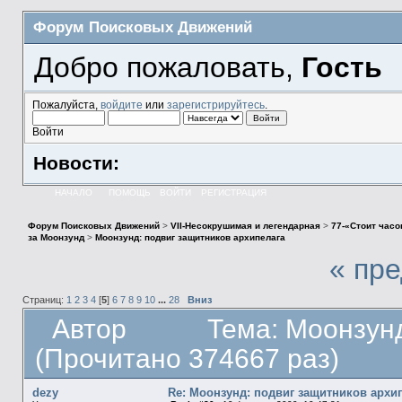
Форум Поисковых Движений
Добро пожаловать,
Гость
Пожалуйста,
войдите
или
зарегистрируйтесь
.
Войти
Новости:
НАЧАЛО
ПОМОЩЬ
ВОЙТИ
РЕГИСТРАЦИЯ
Форум Поисковых Движений
>
VII-Несокрушимая и легендарная
>
77-«Стоит часо
за Моонзунд
>
Моонзунд: подвиг защитников архипелага
« пр
Страниц:
1
2
3
4
[
5
]
6
7
8
9
10
...
28
Вниз
Автор
Тема: Моонзунд
(Прочитано 374667 раз)
dezy
Re: Моонзунд: подвиг защитников архи