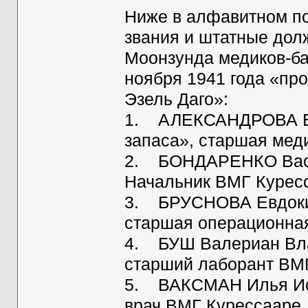
Ниже в алфавитном по
звания и штатные дол
Моонзунда медиков-ба
ноября 1941 года «про
Эзель Даго»:
1. АЛЕКСАНДРОВА Ек
запаса», старшая мед
2. БОНДАРЕНКО Васил
Начальник ВМГ Курес
3. БРУСНОВА Евдокия
старшая операционна
4. БУШ Валериан Вла
старший лаборант ВМ
5. ВАКСМАН Илья Иса
врач ВМГ Курессааре