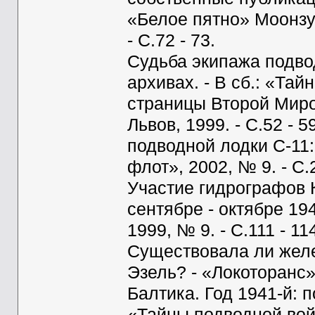
«Белое пятно» Моонзун
- С.72 - 73.
Судьба экипажа подво
архивах. - В сб.: «Та
страницы Второй Миров
Львов, 1999. - С.52 - 
подводной лодки С-11:
флот», 2002, № 9. - С.2
Участие гидрографов 
сентябре - октябре 194
1999, № 9. - С.111 - 11
Существовала ли желе
Эзель? - «Локоторанс»,
Балтика. Год 1941-й: 
«Тайны подводной вой