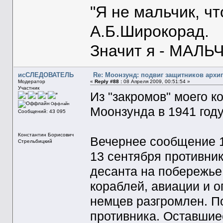
"Я не мальчик, ч
А.Б.Широкорад.
Значит я - МАЛЬЧ
исСЛЕДОВАТЕЛЬ
Re: Моонзунд: подвиг защитников архи
Модератор
«
Reply #88 :
08 Апреля 2009, 00:51:54 »
Участник
Из "закромов" моего 
Оффлайн
Моонзунда в 1941 году
Сообщений: 43 095
Константин Борисович
Вечернее сообщение 
Стрельбицкий
13 сентября противни
десанта на побережье
кораблей, авиации и 
немцев разгромлен. П
противника. Оставшие