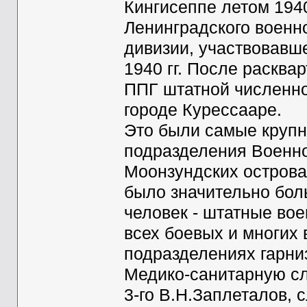
Кингисеппе летом 194
Ленинградского военно
дивизии, участвовавш
1940 гг. После расква
ППГ штатной численно
городе Курессааре.
Это были самые круп
подразделения Военно
Моонзундских острова
было значительно бол
человек - штатные во
всех боевых и многих 
подразделениях гарни
Медико-санитарную сл
3-го В.Н.Заплеталов, 