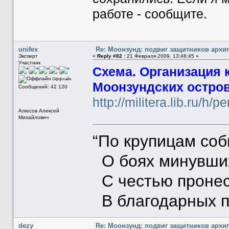
работе - сообщите.
unifex
Re: Моонзунд: подвиг защитников архи
Эксперт
«
Reply #82 :
21 Февраля 2009, 13:48:45 »
Участник
Схема. Организация 
Оффлайн
Моонзундских о
Сообщений: 42 120
http://militera.lib.ru/h/
Алюсов Алексей
Михайлович
“По крупицам со
О боях минувших
С честью пронес
В благодарных п
dezy
Re: Моонзунд: подвиг защитников архи