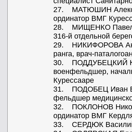
специалист Санитарн
27. МАТЮШИН Алексан
ординатор ВМГ Курес
28. МИЩЕНКО Павел 
316-й отдельной бере
29. НИКИФОРОВА Анто
ранга, врач-паталого
30. ПОДДУБЕЦКИЙ Ка
военфельдшер, начал
Курессааре
31. ПОДОБЕЦ Иван Ве
фельдшер медицинско
32. ПОКЛОНОВ Никола
ординатор ВМГ Кердл
33. СЕРДЮК Василий