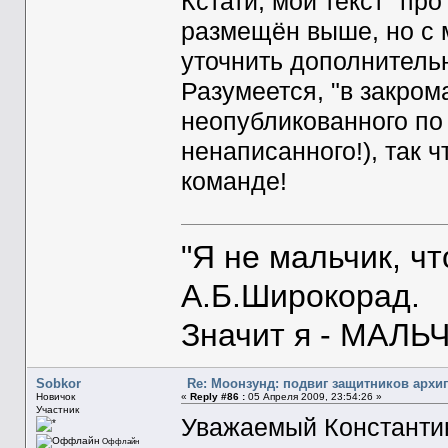
Кстати, мой текст "про
размещён выше, но с м
уточнить дополнитель
Разумеется, "в закром
неопубликованного по 
ненаписанного!), так 
команде!
"Я не мальчик, ч
А.Б.Широкорад.
Значит я - МАЛЬЧ
Sobkor
Re: Моонзунд: подвиг защитников архи
Новичок
«
Reply #86 :
05 Апреля 2009, 23:54:26 »
Участник
Уважаемый Константин
Оффлайн