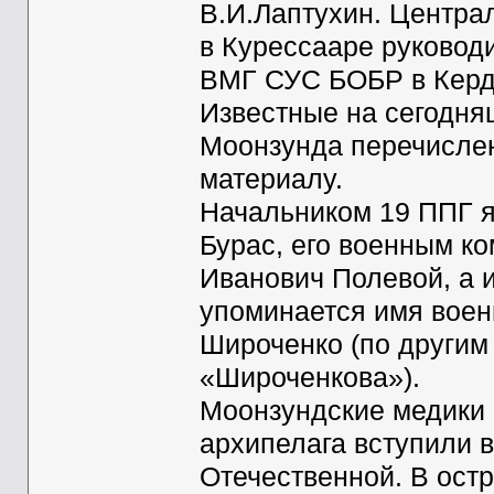
В.И.Лаптухин. Центр
в Курессааре руководи
ВМГ СУС БОБР в Кердля
Известные на сегодня
Моонзунда перечисле
материалу.
Начальником 19 ППГ 
Бурас, его военным к
Иванович Полевой, а и
упоминается имя воен
Широченко (по другим
«Широченкова»).
Моонзундские медики 
архипелага вступили в
Отечественной. В ост