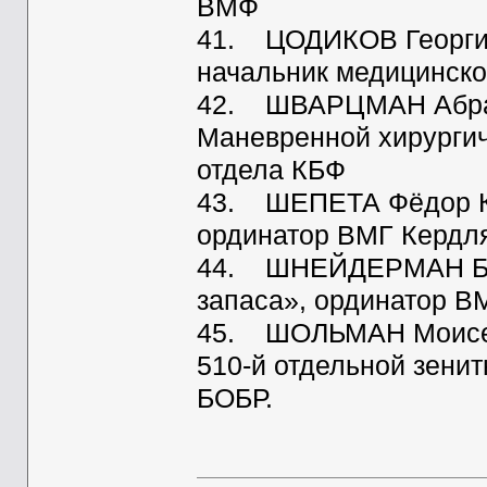
ВМФ
41. ЦОДИКОВ Георгий 
начальник медицинско
42. ШВАРЦМАН Абрам 
Маневренной хирургич
отдела КБФ
43. ШЕПЕТА Фёдор Ки
ординатор ВМГ Кердл
44. ШНЕЙДЕРМАН Бен
запаса», ординатор В
45. ШОЛЬМАН Моисей
510-й отдельной зени
БОБР.