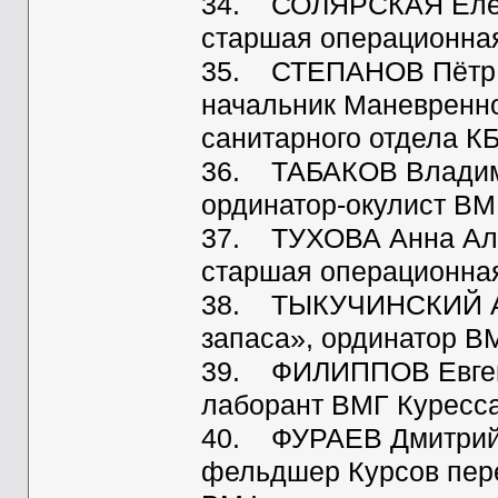
34. СОЛЯРСКАЯ Елена
старшая операционна
35. СТЕПАНОВ Пётр Пе
начальник Маневренно
санитарного отдела К
36. ТАБАКОВ Владимир
ординатор-окулист ВМ
37. ТУХОВА Анна Але
старшая операционна
38. ТЫКУЧИНСКИЙ Ар
запаса», ординатор В
39. ФИЛИППОВ Евгени
лаборант ВМГ Куресс
40. ФУРАЕВ Дмитрий 
фельдшер Курсов пере