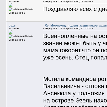
Участник
«
Reply #83 :
23 Февраля 2009, 09:51:49 »
Поздравляю всех с дн
Оффлайн
Сообщений: 8
dezy
Re: Моонзунд: подвиг защитников архи
Участник
«
Reply #84 :
24 Февраля 2009, 17:39:08 »
Военнопленные на ост
Оффлайн
Сообщений: 8
звание может быть у ч
мама говорит,что он п
уже осень. Отец попал
Могила командира ро
Васильевича - отцова
Ансекюла у подножия 
на острове Эзель нахо