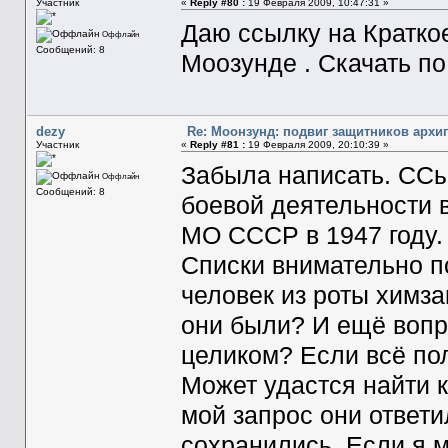
Участник
«
Reply #80 :
19 Февраля 2009, 10:47:31 »
Даю ссылку на Кратко
Оффлайн
Сообщений: 8
Моозунде . Скачать п
dezy
Re: Моонзунд: подвиг защитников архи
Участник
«
Reply #81 :
19 Февраля 2009, 20:10:39 »
Забыла написать. ССы
Оффлайн
Сообщений: 8
боевой деятельности 
МО СССР в 1947 году.
Списки внимательно по
человек из роты химза
они были? И ещё вопро
целиком? Если всё пол
Может удастся найти к
мой запрос они ответ
сохранились. Если я м