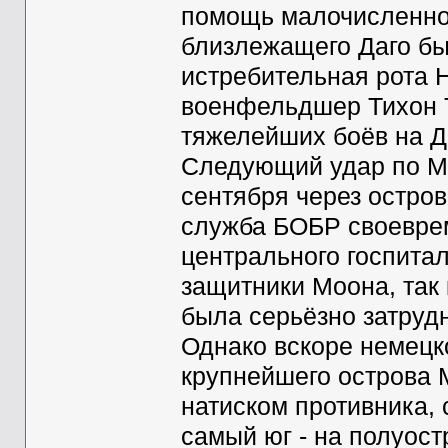
помощь малочисленном
близлежащего Даго б
истребительная рота Н
военфельдшер Тихон Т
тяжелейших боёв на Да
Следующий удар по М
сентября через остров
служба БОБР своеврем
центрального госпитал
защитники Моона, так 
была серьёзно затруд
Однако вскоре немецко
крупнейшего острова 
натиском противника, 
самый юг - на полуост