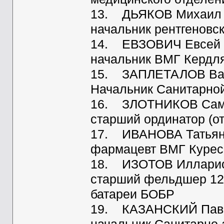
13. ДЬЯКОВ Михаил Як
начальник рентгеновс
14. ЕВЗОВИЧ Евсей Як
начальник ВМГ Кердл
15. ЗАПЛЕТАЛОВ Васил
Начальник Санитарно
16. ЗЛОТНИКОВ Самуи
старший ординатор (о
17. ИВАНОВА Татьяна
фармацевт ВМГ Курес
18. ИЗОТОВ Илларион
старший фельдшер 12-
батареи БОБР
19. КАЗАНСКИЙ Павел 