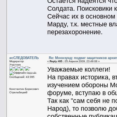
Остаётся надёятся что
Солдата. Поисковики к
Сейчас их в основном
Марду, т.к. местные в
перезахоронение.
исСЛЕДОВАТЕЛЬ
Re: Моонзунд: подвиг защитников архи
Модератор
«
Reply #85 :
05 Апреля 2009, 23:49:08 »
Участник
Уважаемые коллеги!
Оффлайн
На правах историка, 
Сообщений: 43 095
изучением обороны Моо
Константин Борисович
форуме, вступаю в об
Стрельбицкий
Так как "сам себя не 
Народ), то позволю д
собственные публикац