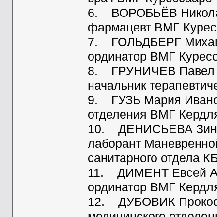
6. ВОРОБЬЁВ Николай
фармацевт ВМГ Курес
7. ГОЛЬДБЕРГ Михаил
ординатор ВМГ Курес
8. ГРУНИЧЕВ Павел Фё
начальник терапевтич
9. ГУЗЬ Мария Иванов
отделения ВМГ Кердл
10. ДЕНИСЬЕВА Зинаи
лаборант Маневренной
санитарного отдела К
11. ДИМЕНТ Евсей Ар
ординатор ВМГ Кердл
12. ДУБОВИК Прокофи
медицинского отделе