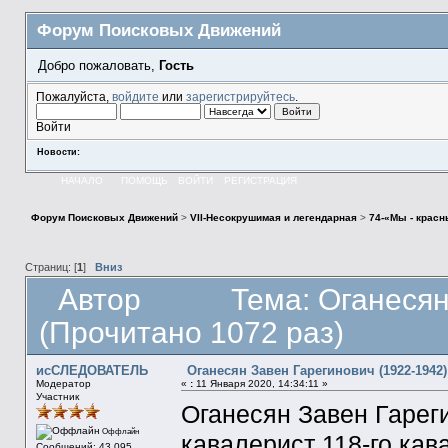
Форум Поисковых Движений
Добро пожаловать,
Гость
Пожалуйста,
войдите
или
зарегистрируйтесь
.
Войти
Новости:
НАЧАЛО
ПОМОЩЬ
ВОЙТИ
РЕГИСТРАЦИЯ
Форум Поисковых Движений
>
VII-Несокрушимая и легендарная
>
74-«Мы - крас
Страниц: [
1
]
Вниз
Автор
Тема: Оганесян
(Прочитано 1072 раз)
исСЛЕДОВАТЕЛЬ
Оганесян Завен Гарегинович (1922-1942)
Модератор
«
:
11 Января 2020, 14:34:11 »
Участник
Оганесян Завен Гареги
Оффлайн
кавалерист 118-го кав
Сообщений: 43 095