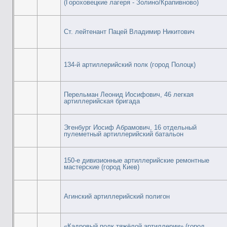
(Гороховецкие лагеря - Золино/Крапивново)
Ст. лейтенант Пацей Владимир Никитович
134-й артиллерийский полк (город Полоцк)
Перельман Леонид Иосифович, 46 легкая
артиллерийская бригада
Эгенбург Иосиф Абрамович, 16 отдельный
пулеметный артиллерийский батальон
150-е дивизионные артиллерийские ремонтные
мастерские (город Киев)
Агинский артиллерийский полигон
«Кадровый полк тяжёлой артиллерии» (город