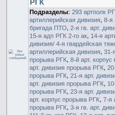
РГК
Подразделы
:
293 артполк Р
артиллерийская дивизия
,
8-я
бригада ПТО
,
2-я гв. арт. ди
15-я адп РГК 2-го ак
,
14-я ар
дивизия/ 4-я гвардейская тя
артиллерийская дивизия
,
31-
прорыва РГК
,
8-й арт. корпу
арт. дивизия прорыва РГК
,
20
прорыва РГК
,
21-я арт. диви
арт. дивизия прорыва РГК
,
10
прорыва РГК
,
23-я арт. диви
арт. корпус прорыва РГК
,
7-я 
прорыва РГК
,
3-я гв. арт. ди