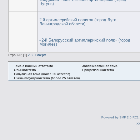
Чугуев)
2-й артиллерийский полигон (город Луга
Ленинградской области)
«2-й Белорусский артиллерийский полк» (город
Могилёв)
Страниц: [
1
]
2
3
Вверх
Тема с Вашими ответами
Заблокированная тема
Обычная тема
Прикрепленная тема
Популярная тема (более 20 ответов)
Очень популярная тема (более 25 ответов)
Powered by SMF 2.0 RC1.
X