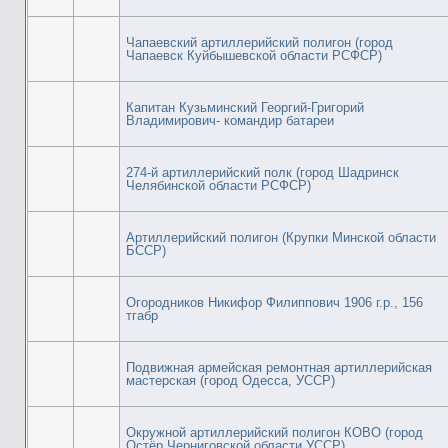
Чапаевский артиллерийский полигон (город
Чапаевск Куйбышевской области РСФСР)
Капитан Кузьминский Георгий-Григорий
Владимирович- командир батареи
274-й артиллерийский полк (город Шадринск
Челябинской области РСФСР)
Артиллерийский полигон (Крупки Минской области
БССР)
Огородников Никифор Филиппович 1906 г.р., 156
тгабр
Подвижная армейская ремонтная артиллерийская
мастерская (город Одесса, УССР)
Окружной артиллерийский полигон КОВО (город
Остёр Черниговской области УССР)