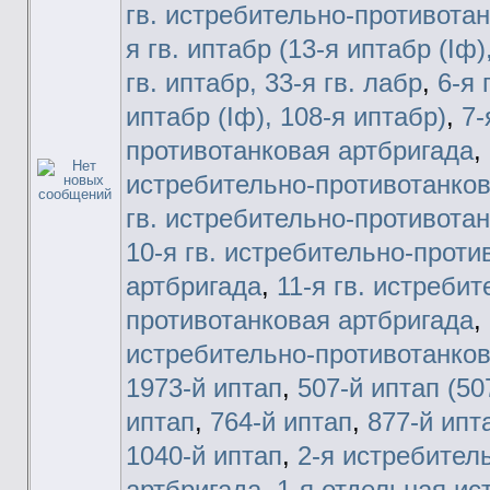
гв. истребительно-противота
я гв. иптабр (13-я иптабр (Iф)
гв. иптабр, 33-я гв. лабр
,
6-я 
иптабр (Iф), 108-я иптабр)
,
7-
противотанковая артбригада
,
истребительно-противотанков
гв. истребительно-противота
10-я гв. истребительно-проти
артбригада
,
11-я гв. истребит
противотанковая артбригада
,
истребительно-противотанков
1973-й иптап
,
507-й иптап (50
иптап
,
764-й иптап
,
877-й ипт
1040-й иптап
,
2-я истребител
артбригада
,
1-я отдельная ис