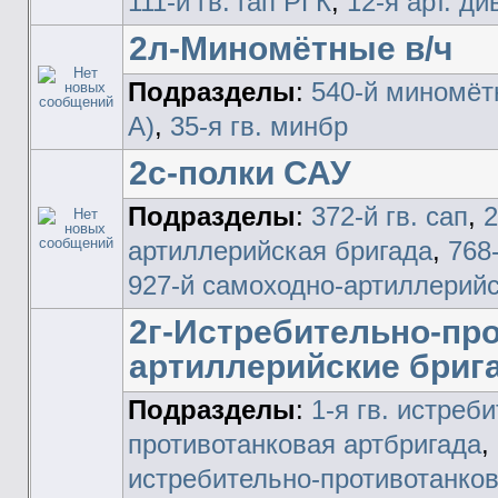
111-й гв. гап РГК
,
12-я арт. д
2л-Миномётные в/ч
Подразделы
:
540-й миномёт
А)
,
35-я гв. минбр
2с-полки САУ
Подразделы
:
372-й гв. сап
,
2
артиллерийская бригада
,
768
927-й самоходно-артиллерийс
2г-Истребительно-пр
артиллерийские брига
Подразделы
:
1-я гв. истреб
противотанковая артбригада
,
истребительно-противотанков