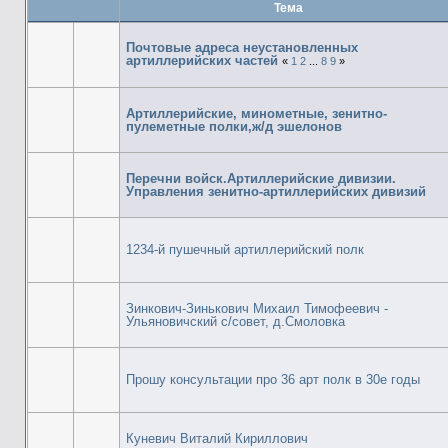
Тема
Почтовые адреса неустановленных
артиллерийских частей
«
1
2
...
8
9
»
Артиллерийские, минометные, зенитно-
пулеметные полки,ж/д эшелонов
Перечни войск.Артиллерийские дивизии.
Управления зенитно-артиллерийских дивизий
1234-й пушечный артиллерийский полк
Зинкович-Зинькович Михаил Тимофеевич -
Ульяновичский с/совет, д.Смоловка
Прошу консультации про 36 арт полк в 30е годы
Куневич Виталий Кириллович