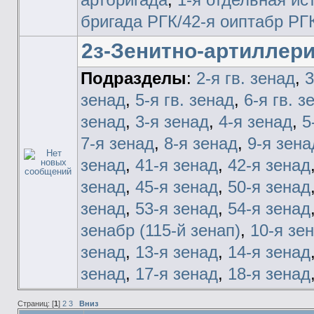
бригада РГК/42-я оиптабр РГ
2з-Зенитно-артиллер
Подразделы
:
2-я гв. зенад
,
3
зенад
,
5-я гв. зенад
,
6-я гв. з
зенад
,
3-я зенад
,
4-я зенад
,
5
7-я зенад
,
8-я зенад
,
9-я зена
зенад
,
41-я зенад
,
42-я зенад
зенад
,
45-я зенад
,
50-я зенад
зенад
,
53-я зенад
,
54-я зенад
зенабр (115-й зенап)
,
10-я зе
зенад
,
13-я зенад
,
14-я зенад
зенад
,
17-я зенад
,
18-я зенад
Страниц: [
1
]
2
3
Вниз