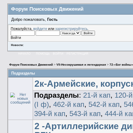
Форум Поисковых Движений
Добро пожаловать,
Гость
Пожалуйста,
войдите
или
зарегистрируйтесь
.
Войти
Новости:
НАЧАЛО
ПОМОЩЬ
ВОЙТИ
РЕГИСТРАЦИЯ
Форум Поисковых Движений
>
VII-Несокрушимая и легендарная
>
72-«Бог войны»
Подразделы
2к-Армейские, корпус
Подразделы
:
21-й кап
,
120-й
(I ф)
,
462-й кап
,
542-й кап
,
54
394-й кап
,
543-й кап
,
444-й ка
2 -Артиллерийские ди