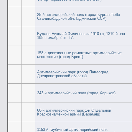
25-й артиллерийский полк (город Курган-Тюбе
Сталинабадской обл.Таджикской ССР)
Будаев Николай Филиппович 1910 гр, 1319-й пап
198-я олабр 2 гв. ТА
158-е дивизионные ремонтные артиллерийские
мастерские (город Брест)
Артиллерийский парк (город Павлоград
Днепропетровской области)
343-й артиллерийский полк (город Харьков)
60-й артиллерийский парк 1-й Отдельной
Краснознамённой армии (Барабаш)
1153-й гаубичный артиллерийский полк