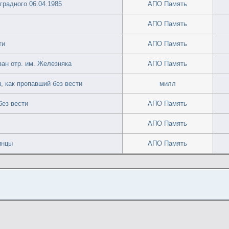
градного 06.04.1985
АПО Память
АПО Память
ти
АПО Память
зан отр. им. Железняка
АПО Память
н, как пропавший без вести
милл
без вести
АПО Память
АПО Память
инцы
АПО Память