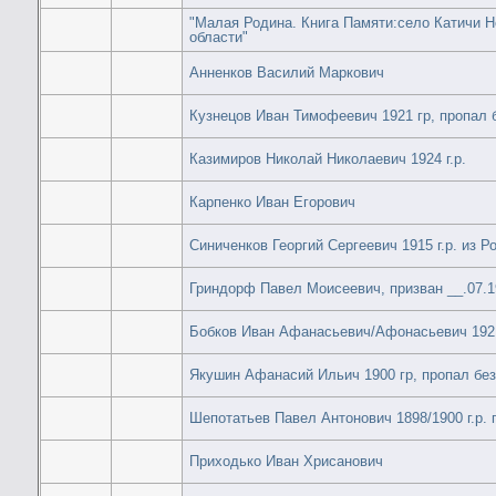
"Малая Родина. Книга Памяти:село Катичи Н
области"
Анненков Василий Маркович
Кузнецов Иван Тимофеевич 1921 гр, пропал 
Казимиров Николай Николаевич 1924 г.р.
Карпенко Иван Егорович
Синиченков Георгий Сергеевич 1915 г.р. из Р
Гриндорф Павел Моисеевич, призван __.07.
Бобков Иван Афанасьевич/Афонасьевич 1921 
Якушин Афанасий Ильич 1900 гр, пропал без
Шепотатьев Павел Антонович 1898/1900 г.р.
Приходько Иван Хрисанович