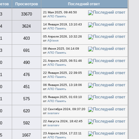
етов
Просмотров
Последний ответ
21 Мая 2025, 09:46:50
3
33670
от
АПО Память
14 Января 2019, 13:10:43
4
3624
от
АПО Память
05 Апреля 2026, 10:32:26
1
403
от
Aўгiння
08 Июня 2025, 04:14:09
3
691
от
АПО Память
21 Апреля 2025, 06:51:46
0
490
от
АПО Память
22 Января 2025, 22:39:05
1
476
от
АПО Память
06 Января 2025, 13:18:06
0
451
от
АПО Память
05 Января 2025, 01:03:10
1
575
от
АПО Память
12 Сентября 2024, 09:37:20
0
620
от
svansev
22 Августа 2024, 18:42:45
0
592
от
svansev
23 Апреля 2024, 17:22:11
5
1667
от
АПО Память