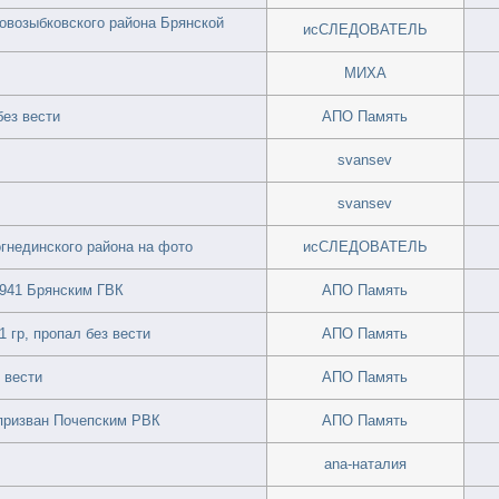
овозыбковского района Брянской
исСЛЕДОВАТЕЛЬ
МИХА
без вести
АПО Память
svansev
svansev
огнединского района на фото
исСЛЕДОВАТЕЛЬ
1941 Брянским ГВК
АПО Память
гр, пропал без вести
АПО Память
 вести
АПО Память
 призван Почепским РВК
АПО Память
ana-наталия