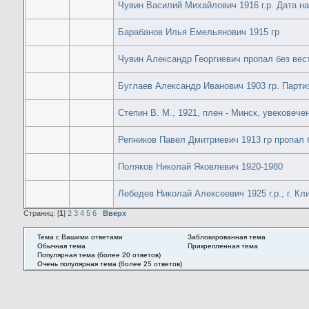
Чувин Василий Михайлович 1916 г.р. Дата на
Барабанов Илья Емельянович 1915 гр
Чувин Александр Георгиевич пропал без вес
Буглаев Александр Иванович 1903 гр. Парти
Степин В. М., 1921, плен - Минск, увековече
Репников Павел Дмитриевич 1913 гр пропал 
Поляков Николай Яковлевич 1920-1980
Лебедев Николай Алексеевич 1925 г.р., г. Кл
Страниц: [
1
]
2
3
4
5
6
Вверх
Тема с Вашими ответами
Заблокированная тема
Обычная тема
Прикрепленная тема
Популярная тема (более 20 ответов)
Очень популярная тема (более 25 ответов)