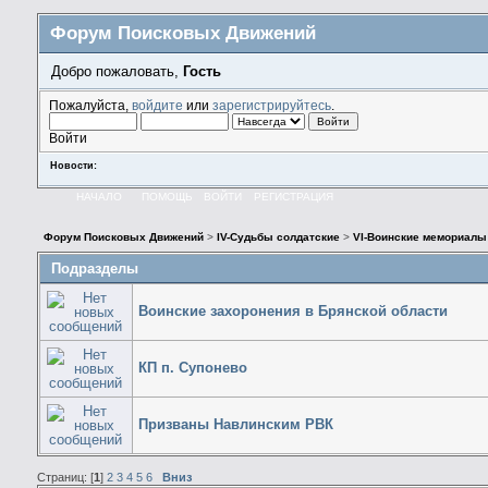
Форум Поисковых Движений
Добро пожаловать,
Гость
Пожалуйста,
войдите
или
зарегистрируйтесь
.
Войти
Новости:
НАЧАЛО
ПОМОЩЬ
ВОЙТИ
РЕГИСТРАЦИЯ
Форум Поисковых Движений
>
IV-Судьбы солдатские
>
VI-Воинские мемориалы
Подразделы
Воинские захоронения в Брянской области
КП п. Супонево
Призваны Навлинским РВК
Страниц: [
1
]
2
3
4
5
6
Вниз