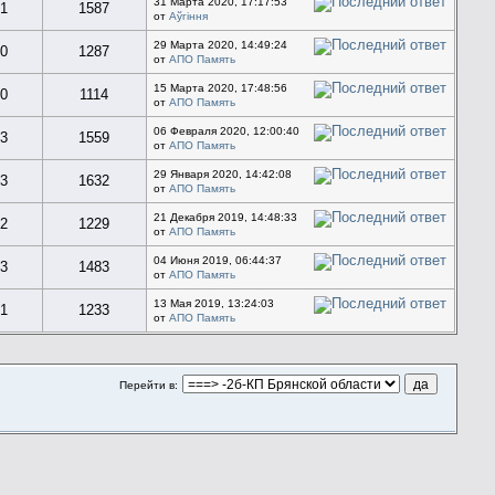
31 Марта 2020, 17:17:53
1
1587
от
Aўгiння
29 Марта 2020, 14:49:24
0
1287
от
АПО Память
15 Марта 2020, 17:48:56
0
1114
от
АПО Память
06 Февраля 2020, 12:00:40
3
1559
от
АПО Память
29 Января 2020, 14:42:08
3
1632
от
АПО Память
21 Декабря 2019, 14:48:33
2
1229
от
АПО Память
04 Июня 2019, 06:44:37
3
1483
от
АПО Память
13 Мая 2019, 13:24:03
1
1233
от
АПО Память
Перейти в: