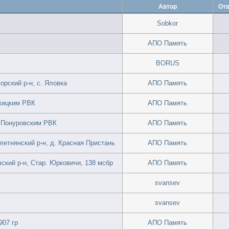
Автор
Отв
Sobkor
АПО Память
BORUS
рский р-н, с. Яловка
АПО Память
жицким РВК
АПО Память
н Понуровским РВК
АПО Память
летнянский р-н, д. Красная Пристань
АПО Память
кий р-н, Стар. Юрковичи, 138 мсбр
АПО Память
svansev
svansev
907 гр
АПО Память