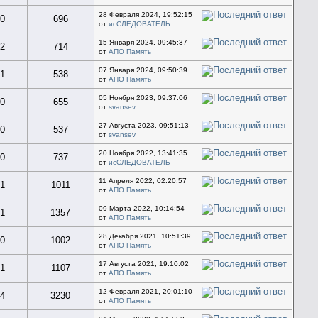
28 Февраля 2024, 19:52:15
0
696
от
исСЛЕДОВАТЕЛЬ
15 Января 2024, 09:45:37
2
714
от
АПО Память
07 Января 2024, 09:50:39
1
538
от
АПО Память
05 Ноября 2023, 09:37:06
0
655
от
svansev
27 Августа 2023, 09:51:13
0
537
от
svansev
20 Ноября 2022, 13:41:35
0
737
от
исСЛЕДОВАТЕЛЬ
11 Апреля 2022, 02:20:57
1
1011
от
АПО Память
09 Марта 2022, 10:14:54
1
1357
от
АПО Память
28 Декабря 2021, 10:51:39
0
1002
от
АПО Память
17 Августа 2021, 19:10:02
1
1107
от
АПО Память
12 Февраля 2021, 20:01:10
4
3230
от
АПО Память