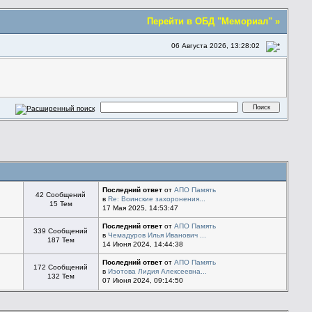
Перейти в ОБД "Мемориал" »
06 Августа 2026, 13:28:02
Последний ответ
от
АПО Память
42 Сообщений
в
Re: Воинские захоронения...
15 Тем
17 Мая 2025, 14:53:47
Последний ответ
от
АПО Память
339 Сообщений
в
Чемадуров Илья Иванович ...
187 Тем
14 Июня 2024, 14:44:38
Последний ответ
от
АПО Память
172 Сообщений
в
Изотова Лидия Алексеевна...
132 Тем
07 Июня 2024, 09:14:50