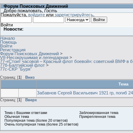
Форум Поисковых Движений
Добро пожаловать,
Гость
Пожалуйста,
войдите
или
зарегистрируйтесь
.
Войти
Новости:
Начало
Помощь
Войти
Регистрация
Форум Поисковых Движений
>
VII-Несокрушимая и легендарная
>
77-«Стоит часовой – Красный флот боевой»: советский ВМФ в б
77б-Балтийский флот
>
77с-СКР "Буря"
Страниц: [
1
]
Вниз
Тема
Забавнов Сергей Васильевич 1921 гр, погиб 24
Страниц: [
1
]
Вверх
Тема с Вашими ответами
Заблокированная тема
Обычная тема
Прикрепленная тема
Популярная тема (более 20 ответов)
Очень популярная тема (более 25 ответов)