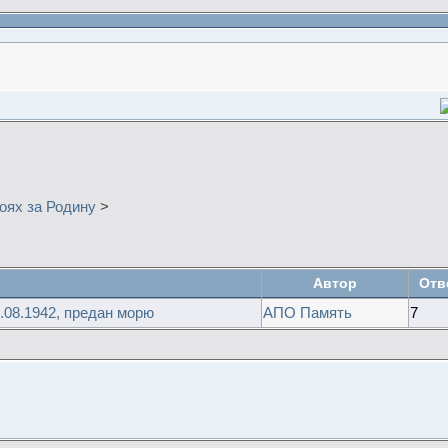
оях за Родину
>
Автор
Отв
.08.1942, предан морю
АПО Память
7