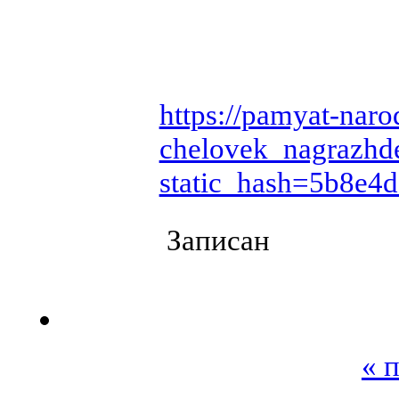
https://pamyat-naro
chelovek_nagrazhd
static_hash=5b8e4
Записан
« 