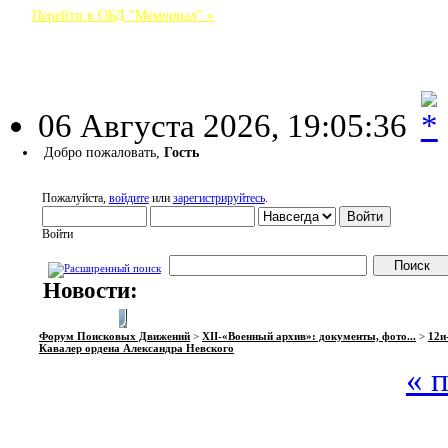
Перейти в ОБД "Мемориал" »
Форум Поисковых Движений
06 Августа 2026, 19:05:36
Добро пожаловать,
Гость
Пожалуйста,
войдите
или
зарегистрируйтесь
.
Войти
Новости:
НАЧАЛО
ПОМОЩЬ
ВОЙТИ
РЕГИСТРАЦИЯ
Форум Поисковых Движений
>
XII-«Военный архив»: документы, фото...
>
12и
Кавалер ордена Александра Невского
« 