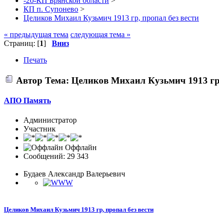
-2б-КП Брянской области
>
КП п. Супонево
>
Целиков Михаил Кузьмич 1913 гр, пропал без вести
« предыдущая тема
следующая тема »
Страниц: [
1
]
Вниз
Печать
Автор
Тема: Целиков Михаил Кузьмич 1913 гр,
АПО Память
Администратор
Участник
Оффлайн
Сообщений: 29 343
Будаев Александр Валерьевич
Целиков Михаил Кузьмич 1913 гр, пропал без вести