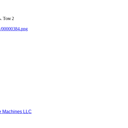
. Том 2
2/00000384.png
e Machines LLC