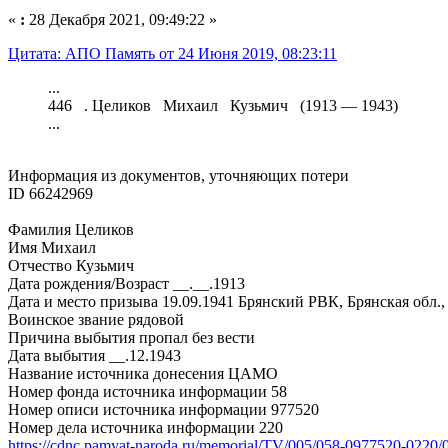
«
:
28 Декабря 2021, 09:49:22 »
Цитата: АПО Память от 24 Июня 2019, 08:23:11
...
446 . Целиков Михаил Кузьмич (1913 — 1943)
...
Информация из документов, уточняющих потери
ID 66242969
Фамилия Целиков
Имя Михаил
Отчество Кузьмич
Дата рождения/Возраст __.__.1913
Дата и место призыва 19.09.1941 Брянский РВК, Брянская обл.,
Воинское звание рядовой
Причина выбытия пропал без вести
Дата выбытия __.12.1943
Название источника донесения ЦАМО
Номер фонда источника информации 58
Номер описи источника информации 977520
Номер дела источника информации 220
https://cdnc.pamyat-naroda.ru/memorial/TV/005/058-0977520-0220/