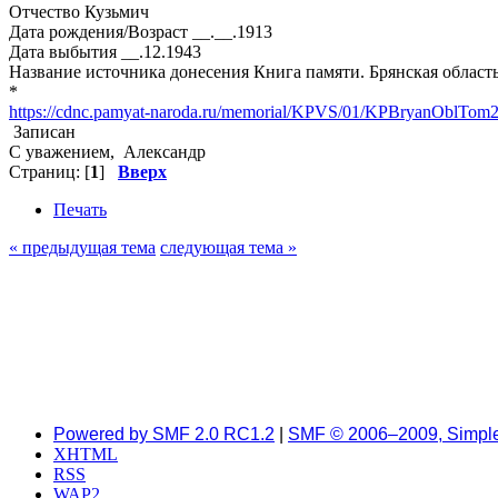
Отчество Кузьмич
Дата рождения/Возраст __.__.1913
Дата выбытия __.12.1943
Название источника донесения Книга памяти. Брянская область
*
https://cdnc.pamyat-naroda.ru/memorial/KPVS/01/KPBryanOblTom
Записан
С уважением, Александр
Страниц: [
1
]
Вверх
Печать
« предыдущая тема
следующая тема »
Powered by SMF 2.0 RC1.2
|
SMF © 2006–2009, Simpl
XHTML
RSS
WAP2