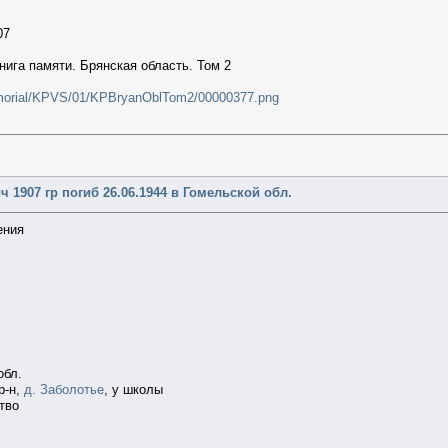
07
нига памяти. Брянская область. Том 2
emorial/KPVS/01/KPBryanOblTom2/00000377.png
1907 гр погиб 26.06.1944 в Гомельской обл.
ения
обл.
р-н,
д. Заболотье
, у школы
тво