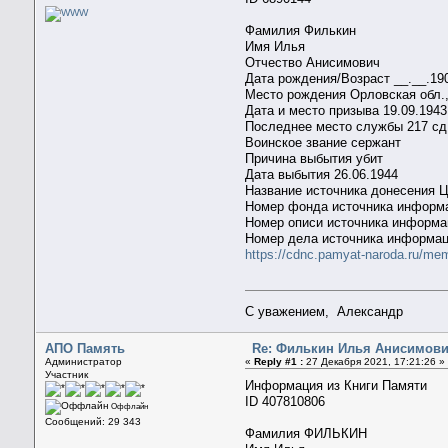
Фамилия Филькин
Имя Илья
Отчество Анисимович
Дата рождения/Возраст __.__.19
Место рождения Орловская обл.,
Дата и место призыва 19.09.1943
Последнее место службы 217 сд
Воинское звание сержант
Причина выбытия убит
Дата выбытия 26.06.1944
Название источника донесения
Номер фонда источника информ
Номер описи источника информа
Номер дела источника информац
https://cdnc.pamyat-naroda.ru/me
С уважением, Александр
АПО Память
Re: Филькин Илья Анисимович 
Администратор
«
Reply #1 :
27 Декабря 2021, 17:21:26 »
Участник
Информация из Книги Памяти
ID 407810806
Оффлайн
Сообщений: 29 343
Фамилия ФИЛЬКИН