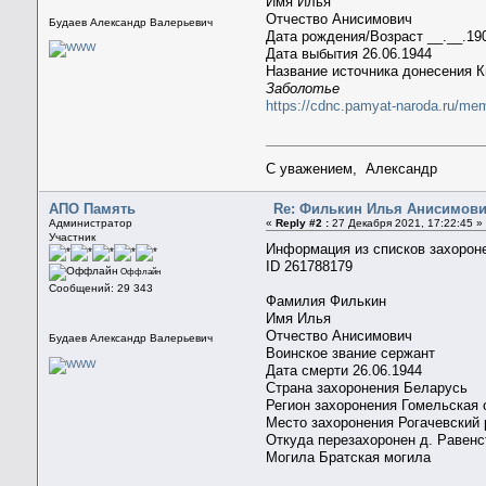
Имя Илья
Отчество Анисимович
Будаев Александр Валерьевич
Дата рождения/Возраст __.__.19
Дата выбытия 26.06.1944
Название источника донесения К
Заболотье
https://cdnc.pamyat-naroda.ru/m
С уважением, Александр
АПО Память
Re: Филькин Илья Анисимович 
Администратор
«
Reply #2 :
27 Декабря 2021, 17:22:45 »
Участник
Информация из списков захорон
ID 261788179
Оффлайн
Сообщений: 29 343
Фамилия Филькин
Имя Илья
Отчество Анисимович
Будаев Александр Валерьевич
Воинское звание сержант
Дата смерти 26.06.1944
Страна захоронения Беларусь
Регион захоронения Гомельская 
Место захоронения Рогачевский 
Откуда перезахоронен д. Равенс
Могила Братская могила