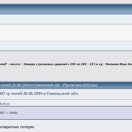
лей" - пехота
>
Номера стрелковых дивизий с 200 по 249
>
217-я сд
>
Филькин Илья Ани
 погиб 26.06.1944 в Гомельской обл. (Прочитано 838 раз)
7 гр погиб 26.06.1944 в Гомельской обл.
8:23:11
07 — 1944)
возвратных потерях