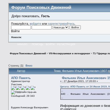
Форум Поисковых Движений
Добро пожаловать,
Гость
Пожалуйста,
войдите
или
зарегистрируйтесь
.
Войти
Новости:
НАЧАЛО
ПОМОЩЬ
ВОЙТИ
РЕГИСТРАЦИЯ
Форум Поисковых Движений
>
VII-Несокрушимая и легендарная
>
71-"Царица по
Страниц: [
1
]
Вниз
Автор
Тема: Филькин Илья Анисимович 1907 гр
АПО Память
Филькин Илья Анисимович 190
Администратор
«
:
27 Декабря 2021, 17:20:03 »
Участник
Цитата: АПО Память от 24 Июня 2019, 0
...
Оффлайн
440 . Филькин Илья Анисимович (19
Сообщений: 29 343
...
Информация из донесения о без
Будаев Александр Валерьевич
ID 6890144