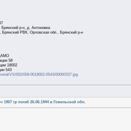
07
 Брянский р-н, д. Антоновка
, Брянский РВК, Орловская обл., Брянский р-н
 ЦАМО
ации 58
ции 18002
ии 543
morial/VS/002/058-0018002-0543/00000337.jpg
1907 гр погиб 26.06.1944 в Гомельской обл.