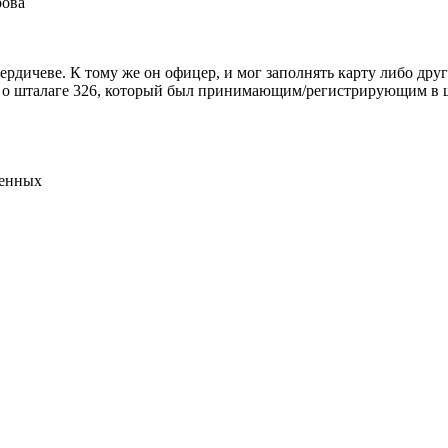
рова
в Бердичеве. К тому же он офицер, и мог заполнять карту либо др
ль о шталаге 326, который был принимающим/регистрирующим в ш
ленных