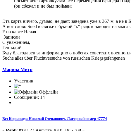
посмотрите карточку-там все перемещения офицера Шад
(он сбежал и не был пойман)
Эта карта ничего, думаю, не дает: заведена уже в 367-м, а не 
А вот слово Sued в связке с буквой "к" рядом наводит на мыс
F на карте Нечая.
Записан
С уважением,
Геннадий
Буду благодарен за информацию о побегах советских военноп
Suche alles über Fluchtversuche von russischen Kriegsgefangenen
Марина Митр
Участник
Оффлайн
Сообщений: 14
Re: Кирьякида Николай Степанович. Лагерный номер 47774
«
Reply #23 :
27 Августа 2010, 19:51:08 »