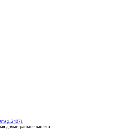
71#msg124071
2-мя днями раньше вашего