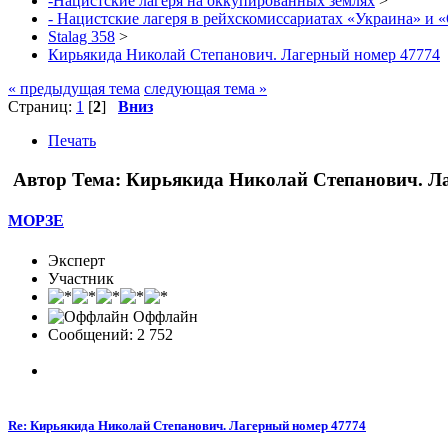
-Нацистские лагеря на оккупированных землях
>
- Нацистские лагеря в рейхскомиссариатах «Украина» и 
Stalag 358
>
Кирьякида Николай Степанович. Лагерный номер 47774
« предыдущая тема
следующая тема »
Страниц:
1
[
2
]
Вниз
Печать
Автор
Тема: Кирьякида Николай Степанович. Ла
МОРЗЕ
Эксперт
Участник
Оффлайн
Сообщений: 2 752
Re: Кирьякида Николай Степанович. Лагерный номер 47774