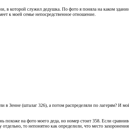
и, в которой служил дедушка. По фото я поняла на каком здани
меет к моей семье непосредственное отношение.
и в Зенне (шталаг 326), а потом распределяли по лагерям? И мо
ь похоже на фото моего деда, но номер стоит 358. Если сравниват
у отдельно, то непонятно как определили, что место захоронения