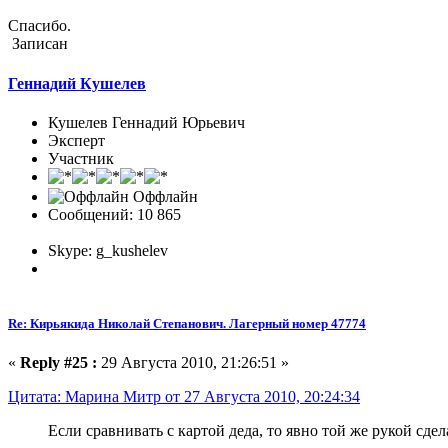
Спасибо.
Записан
Геннадий Кушелев
Кушелев Геннадий Юрьевич
Эксперт
Участник
Оффлайн
Сообщений: 10 865
Skype: g_kushelev
Re: Кирьякида Николай Степанович. Лагерный номер 47774
«
Reply #25 :
29 Августа 2010, 21:26:51 »
Цитата: Марина Митр от 27 Августа 2010, 20:24:34
Если сравнивать с картой деда, то явно той же рукой сде