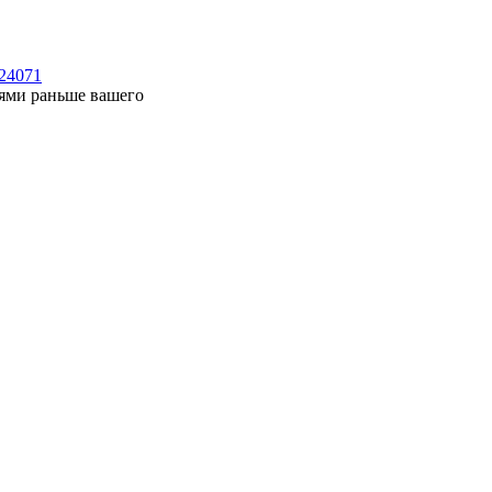
124071
нями раньше вашего