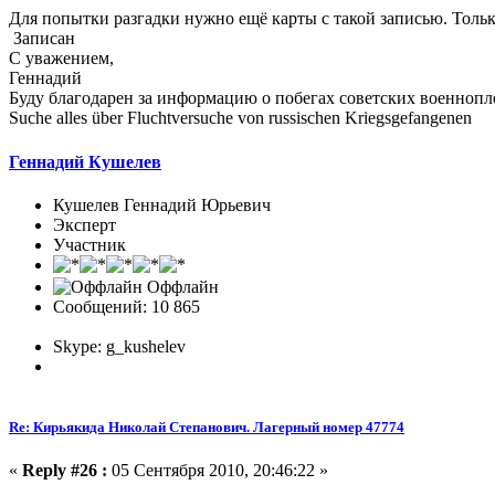
Для попытки разгадки нужно ещё карты с такой записью. Тольк
Записан
С уважением,
Геннадий
Буду благодарен за информацию о побегах советских военноп
Suche alles über Fluchtversuche von russischen Kriegsgefangenen
Геннадий Кушелев
Кушелев Геннадий Юрьевич
Эксперт
Участник
Оффлайн
Сообщений: 10 865
Skype: g_kushelev
Re: Кирьякида Николай Степанович. Лагерный номер 47774
«
Reply #26 :
05 Сентября 2010, 20:46:22 »