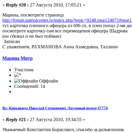
«
Reply #20 :
27 Августа 2010, 17:05:21 »
Марина, посмотрите страницу
http://forum.patriotcenter.ru/index.php?topic=9248.msg124071#msg
тут карточка пленного офицера из 696 сп, в плен попал 2-мя д
посмотрите карточку-там все перемещения офицера Шадрова
(он сбежал и не был пойман)
Записан
С уважением, РАХМАНОВА Анна Ахмедовна, Таллинн
Марина Митр
Участник
Оффлайн
Сообщений: 14
Re: Кирьякида Николай Степанович. Лагерный номер 47774
«
Reply #21 :
27 Августа 2010, 19:34:55 »
Уважаемый Константин Борисович, спасибо за разъяснения.