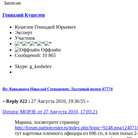
Записан
Геннадий Кушелев
Кушелев Геннадий Юрьевич
Эксперт
Участник
Оффлайн
Сообщений: 10 865
Skype: g_kushelev
Re: Кирьякида Николай Степанович. Лагерный номер 47774
«
Reply #22 :
27 Августа 2010, 19:36:55 »
Цитата: МОРЗЕ от 27 Августа 2010, 17:05:21
Марина, посмотрите страницу
http://forum.patriotcenter.ru/index.php?topic=9248.msg1240
тут карточка пленного офицера из 696 сп, в плен попал 