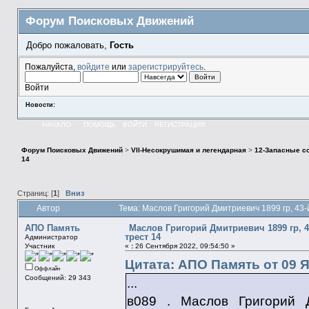
Форум Поисковых Движений
Добро пожаловать,
Гость
Пожалуйста,
войдите
или
зарегистрируйтесь
.
Войти
Новости:
НАЧАЛО
ПОМОЩЬ
ВОЙТИ
РЕГИСТРАЦИЯ
Форум Поисковых Движений
>
VII-Несокрушимая и легендарная
>
12-Запасные с
14
Страниц: [
1
]
Вниз
Автор
Тема: Маслов Григорий Дмитриевич 1899 гр, 43-
АПО Память
Маслов Григорий Дмитриевич 1899 гр, 43
трест 14
Администратор
Участник
«
:
26 Сентября 2022, 09:54:50 »
Цитата: АПО Память от 09 Я
Оффлайн
Сообщений: 29 343
...
в089 . Маслов Григорий