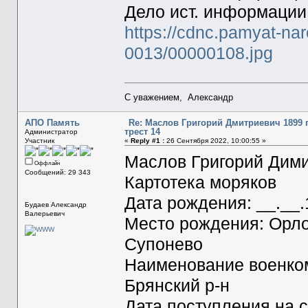
Дело ист. информации
https://cdnc.pamyat-na
0013/00000108.jpg
С уважением, Александр
АПО Память
Re: Маслов Григорий Дмитриевич 1899 гр
трест 14
Администратор
Участник
«
Reply #1 :
26 Сентября 2022, 10:00:55 »
Маслов Григорий Дими
Оффлайн
Сообщений: 29 343
Картотека моряков
Дата рождения: __.__
Будаев Александр
Валерьевич
Место рождения: Орловс
Супонево
Наименование военком
Брянский р-н
Дата поступления на с