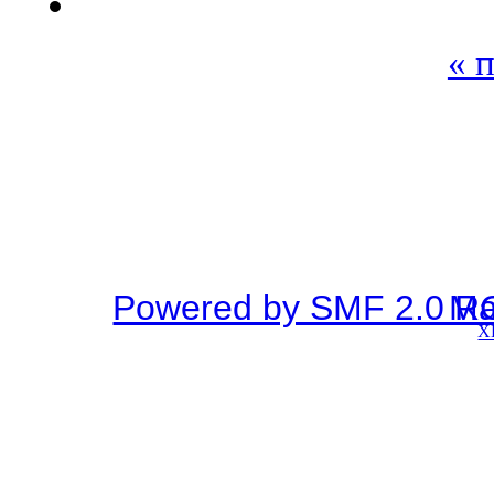
« 
Powered by SMF 2.0 R
SMF © 2
X