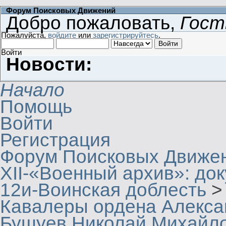
Форум Поисковых Движений
Добро пожаловать,
Гост
Пожалуйста,
войдите
или
зарегистрируйтесь
.
Войти
Новости:
Начало
Помощь
Войти
Регистрация
Форум Поисковых Движе
XII-«Военный архив»: док
12и-Воинская доблесть
>
Кавалеры ордена Алекса
Бушуев Николай Михайло