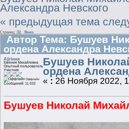
Александра Невского
« предыдущая тема
след
Страниц: [
1
]
Вниз
Автор
Тема: Бушуев Ни
ордена Александра Невск
Бушуев Николай
Aўгiння
Евгения Михайловна
Опытный пользователь
ордена Алексан
Участник
«
:
26 Ноября 2022, 1
Оффлайн
Сообщений: 11 032
Бушуев Николай Михайло