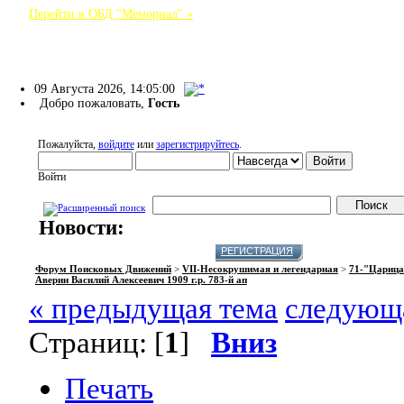
Перейти в ОБД "Мемориал" »
Форум Поисковых Движений
09 Августа 2026, 14:05:00
Добро пожаловать,
Гость
Пожалуйста,
войдите
или
зарегистрируйтесь
.
Войти
Новости:
НАЧАЛО
ПОМОЩЬ
ВОЙТИ
РЕГИСТРАЦИЯ
Форум Поисковых Движений
>
VII-Несокрушимая и легендарная
>
71-"Царица 
Аверин Василий Алексеевич 1909 г.р. 783-й ап
« предыдущая тема
следующа
Страниц: [
1
]
Вниз
Печать