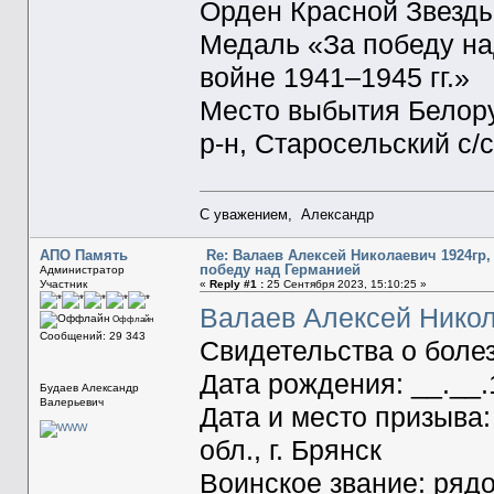
Орден Красной Звезд
Медаль «За победу на
войне 1941–1945 гг.»
Место выбытия Белору
р-н, Старосельский с/с
С уважением, Александр
АПО Память
Re: Валаев Алексей Николаевич 1924гр, 
победу над Германией
Администратор
Участник
«
Reply #1 :
25 Сентября 2023, 15:10:25 »
Валаев Алексей Нико
Оффлайн
Сообщений: 29 343
Свидетельства о боле
Дата рождения: __.__
Будаев Александр
Валерьевич
Дата и место призыва:
обл., г. Брянск
Воинское звание: ряд