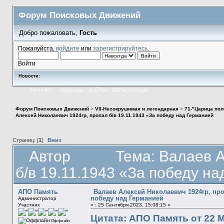
Форум Поисковых Движений
Добро пожаловать,
Гость
Пожалуйста,
войдите
или
зарегистрируйтесь
.
Войти
Новости:
НАЧАЛО
ПОМОЩЬ
ВОЙТИ
РЕГИСТРАЦИЯ
Форум Поисковых Движений
>
VII-Несокрушимая и легендарная
>
71-"Царица пол
Алексей Николаевич 1924гр, пропал б/в 19.11.1943 «За победу над Германией
Страниц: [
1
]
Вниз
Автор
Тема: Валаев 
б/в 19.11.1943 «За победу н
АПО Память
Валаев Алексей Николаевич 1924гр, проп
победу над Германией
Администратор
Участник
«
:
25 Сентября 2023, 15:08:15 »
Цитата: АПО Память от 22 М
Оффлайн