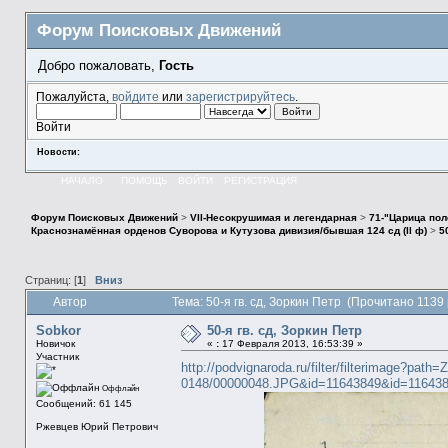
Форум Поисковых Движений
Добро пожаловать,
Гость
Пожалуйста,
войдите
или
зарегистрируйтесь
.
Войти
Новости:
НАЧАЛО
ПОМОЩЬ
ВОЙТИ
РЕГИСТРАЦИЯ
Форум Поисковых Движений
>
VII-Несокрушимая и легендарная
>
71-"Царица пол
Краснознамённая орденов Суворова и Кутузова дивизия/бывшая 124 сд (II ф)
>
5
Страниц: [
1
]
Вниз
Автор
Тема: 50-я гв. сд, Зоркин Петр (Прочитано 1139 
Sobkor
50-я гв. сд, Зоркин Петр
Новичок
«
:
17 Февраля 2013, 16:53:39 »
Участник
http://podvignaroda.ru/filter/filterimage?path
0148/00000048.JPG&id=11643849&id=116438
Оффлайн
Сообщений: 61 145
Ржевцев Юрий Петрович