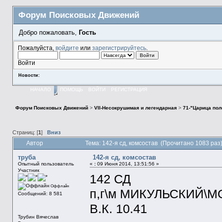
Форум Поисковых Движений
Добро пожаловать,
Гость
Пожалуйста,
войдите
или
зарегистрируйтесь
.
Войти
Новости:
НАЧАЛО
ПОМОЩЬ
ВОЙТИ
РЕГИСТРАЦИЯ
Форум Поисковых Движений
>
VII-Несокрушимая и легендарная
>
71-"Царица пол
Страниц: [
1
]
Вниз
Автор
Тема: 142-я сд, комсостав (Прочитано 1083 раз
труба
142-я сд, комсостав
Опытный пользователь
«
:
09 Июня 2014, 13:51:56 »
Участник
142 СД
Оффлайн
п,г\м МИКУЛЬСКИЙ\МО
Сообщений: 8 581
В.К. 10.41
Трубин Вячеслав