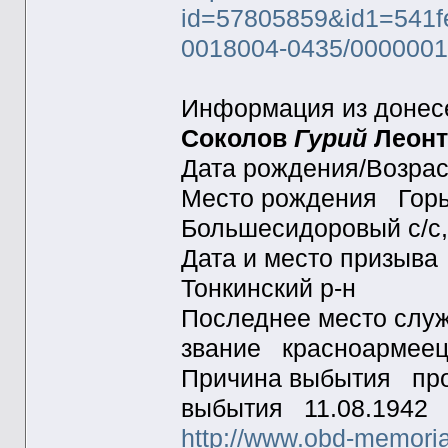
id=57805859&id1=541f
0018004-0435/0000001
Информация из донесе
Соколов
Гурий
Леонт
Дата рождения/Возра
Место рождения Горьк
Большесидоровый с/с,
Дата и место призыва
Тонкинский р-н
Последнее место слу
звание красноарме
Причина выбытия проп
выбытия 11.08.194
http://www.obd-memoria