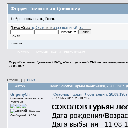
Форум Поисковых Движений
Добро пожаловать,
Гость
Пожалуйста,
войдите
или
зарегистрируйтесь
.
Войти
Новости:
НАЧАЛО
ПОМОЩЬ
ВОЙТИ
РЕГИСТРАЦИЯ
Форум Поисковых Движений
>
IV-Судьбы солдатские
>
VI-Воинские мемориалы и
20.08.1907
Страниц: [
1
]
Вниз
Автор
Тема: Соколов Гарьян Леонтьевич, 20.08.1907 
GrigoriyCh
Соколов Гарьян Леонтьевич, 20.08.1907
Опытный пользователь
«
:
24 Мая 2014, 20:18:43 »
Участник
СОКОЛОВ Гурьян Ле
Оффлайн
Дата рождения/Возра
Сообщений: 3 850
Дата выбытия 11.08