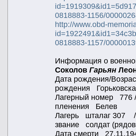
id=1919309&id1=5d91
0818883-1156/0000026
http://www.obd-memoria
id=1922491&id1=34c3b
0818883-1157/0000013
Информация о военн
Соколов
Гарьян
Лео
Дата рождения/Возрас
рождения Горьковск
Лагерный номер 776 /
пленения Белев
Лагерь шталаг 307 / 
звание солдат (рядо
Дата смерти 27.11.1