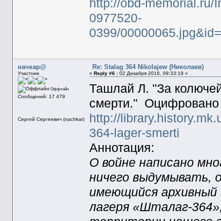
http://obd-memorial.ru/
0977520-
0399/00000065.jpg&i
начкар@
Re: Stalag 364 Nikolajew (Николаев)
Участник
«
Reply #6 :
02 Декабря 2016, 09:33:19 »
Ташлай Л. "За колюче
Оффлайн
Сообщений: 17 479
смерти." Оцифровано 
http://library.history.mk
Сергей Сергеевич (nachkar)
364-lager-smerti
Аннотация:
О войне написано мно
ничего выдумывать, 
имеющийся архивный 
лагеря «Шталаг-364»,