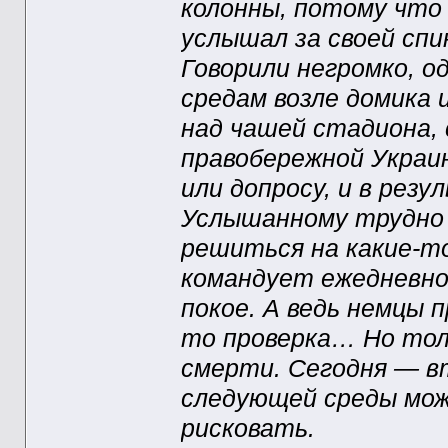
колонны, потому что
услышал за своей спи
Говорили негромко, о
средам возле домика 
над чашей стадиона,
правобережной Украин
или допросу, и в ре
Услышанному трудно 
решиться на какие-то
командует ежедневно
покое. А ведь немцы 
то проверка… Но толь
смерти. Сегодня — вт
следующей среды мож
рисковать.