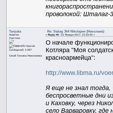
книгораспространения
проволокой: Шталаг-3
Tanjuka
Re: Stalag 364 Nikolajew (Николаев)
Новичок
«
Reply #8 :
01 Января 2017, 15:33:40 »
Участник
О начале функциониро
Оффлайн
Котляра "Моя солдатск
Сообщений: 3 997
красноармейца":
Секэй Татьяна Николаевна
http://www.libma.ru/vo
Я еще не знал тогда
беспросветные дни и
и Каховку, через Нико
село Варваровку, где