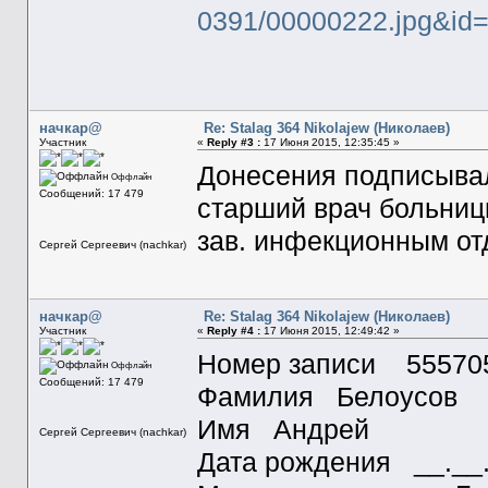
0391/00000222.jpg&id
начкар@
Re: Stalag 364 Nikolajew (Николаев)
Участник
«
Reply #3 :
17 Июня 2015, 12:35:45 »
Донесения подписыва
Оффлайн
Сообщений: 17 479
старший врач больниц
зав. инфекционным от
Сергей Сергеевич (nachkar)
начкар@
Re: Stalag 364 Nikolajew (Николаев)
Участник
«
Reply #4 :
17 Июня 2015, 12:49:42 »
Номер записи 55570
Оффлайн
Сообщений: 17 479
Фамилия Белоусов
Имя Андрей
Сергей Сергеевич (nachkar)
Дата рождения __.__