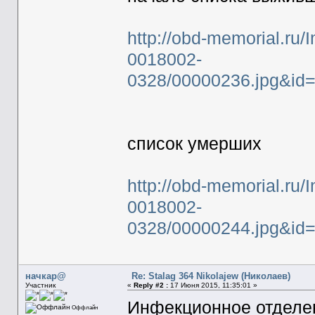
http://obd-memorial.ru
0018002-
0328/00000236.jpg&id
список умерших
http://obd-memorial.ru
0018002-
0328/00000244.jpg&i
начкар@
Re: Stalag 364 Nikolajew (Николаев)
Участник
«
Reply #2 :
17 Июня 2015, 11:35:01 »
Инфекционное отделен
Оффлайн