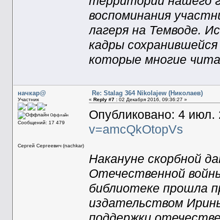
территории нашего г
воспоминания участн
лагеря на Темводе. 
кадры сохранившейся 
которые многие чита
начкар@
Re: Stalag 364 Nikolajew (Николаев)
Участник
«
Reply #7 :
02 Декабря 2016, 09:36:27 »
Опубликовано: 4 июл. 2
Оффлайн
Сообщений: 17 479
v=amcQkOtopVs
Сергей Сергеевич (nachkar)
Накануне скорбной да
Отечественной войны
библиотеке прошла п
издательством Ирины
поддержки отечестве