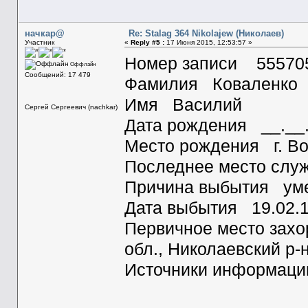
начкар@
Re: Stalag 364 Nikolajew (Николаев)
Участник
«
Reply #5 :
17 Июня 2015, 12:53:57 »
Номер записи 55570
Оффлайн
Сообщений: 17 479
Фамилия Коваленко
Имя Василий
Сергей Сергеевич (nachkar)
Дата рождения __.__
Место рождения г. В
Последнее место слу
Причина выбытия уме
Дата выбытия 19.02.
Первичное место зах
обл., Николаевский р-
Источники информа