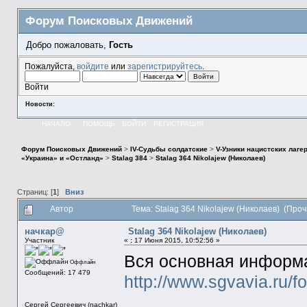
Форум Поисковых Движений
Добро пожаловать,
Гость
Пожалуйста,
войдите
или
зарегистрируйтесь
.
Войти
Новости:
НАЧАЛО
ПОМОЩЬ
ВОЙТИ
РЕГИСТРАЦИЯ
Форум Поисковых Движений
>
IV-Судьбы солдатские
>
V-Узники нацистских лаге
«Украина» и «Остланд»
>
Stalag 384
>
Stalag 364 Nikolajew (Николаев)
Страниц: [
1
]
Вниз
Автор
Тема: Stalag 364 Nikolajew (Николаев) (Про
начкар@
Stalag 364 Nikolajew (Николаев)
Участник
«
:
17 Июня 2015, 10:52:56 »
Вся основная информа
Оффлайн
Сообщений: 17 479
http://www.sgvavia.ru/f
Сергей Сергеевич (nachkar)