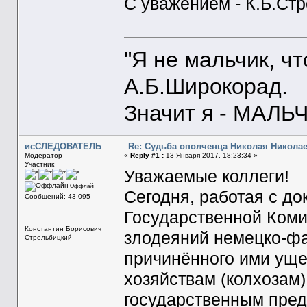
С уважением - К.Б.Ст
"Я не мальчик, ч
А.Б.Широкорад.
Значит я - МАЛЬЧ
исСЛЕДОВАТЕЛЬ
Re: Судьба ополченца Николая Никола
Модератор
«
Reply #1 :
13 Января 2017, 18:23:34 »
Участник
Уважаемые коллеги!
Оффлайн
Сегодня, работая с д
Сообщений: 43 095
Государственной Коми
Константин Борисович
злодеяний немецко-фа
Стрельбицкий
причинённого ими уще
хозяйствам (колхозам
государственным пред