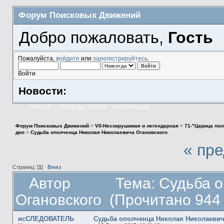
Форум Поисковых Движений
Добро пожаловать,
Гость
Пожалуйста,
войдите
или
зарегистрируйтесь
.
Войти
Новости:
НАЧАЛО
ПОМОЩЬ
ВОЙТИ
РЕГИСТРАЦИЯ
Форум Поисковых Движений
>
VII-Несокрушимая и легендарная
>
71-"Царица пол
дно
>
Судьба ополченца Николая Николаевича Огановского
« пр
Страниц: [
1
]
Вниз
Автор
Тема: Судьба 
Огановского (Прочитано 944 
исСЛЕДОВАТЕЛЬ
Судьба ополченца Николая Николаевич