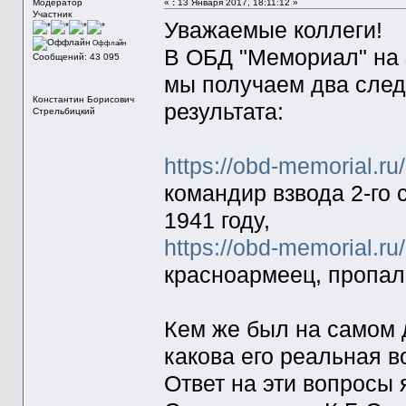
Модератор
«
:
13 Января 2017, 18:11:12 »
Участник
Уважаемые коллеги!
Оффлайн
В ОБД "Мемориал" на 
Сообщений: 43 095
мы получаем два след
Константин Борисович
результата:
Стрельбицкий
https://obd-memorial.r
командир взвода 2-го 
1941 году,
https://obd-memorial.r
красноармеец, пропал 
Кем же был на самом 
какова его реальная в
Ответ на эти вопросы 