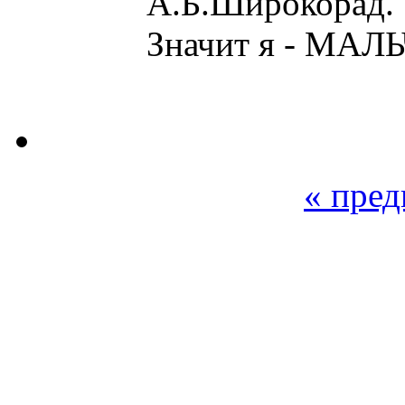
А.Б.Широкорад.
Значит я - МАЛЬ
« пре