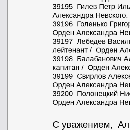
39195 Гилев Петр Иль
Александра Невского.
39196 Голенько Григо
Орден Александра Нев
39197 Лебедев Василий
лейтенант / Орден Ал
39198 Балабанович Ал
капитан / Орден Алек
39199 Свирлов Алексей
Орден Александра Нев
39200 Полонецкий Нис
Орден Александра Нев
С уважением, Ал