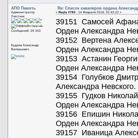
АПО Память
Re: Список кавалеров ордена Александ
Администратор
«
Reply #783 :
14 Февраля 2019, 01:42:22 »
Участник
39151 Самосей Афанас
Оффлайн
Орден Александра Нев
Сообщений: 29 343
39152 Вертена Алексей
Будаев Александр
Орден Александра Нев
Валерьевич
39153 Астанин Георгий
Орден Александра Нев
39154 Голубков Дмитр
Александра Невского.
39155 Гудков Николай
Орден Александра Нев
39156 Епишин Николай
Орден Александра Нев
39157 Иваница Алексе