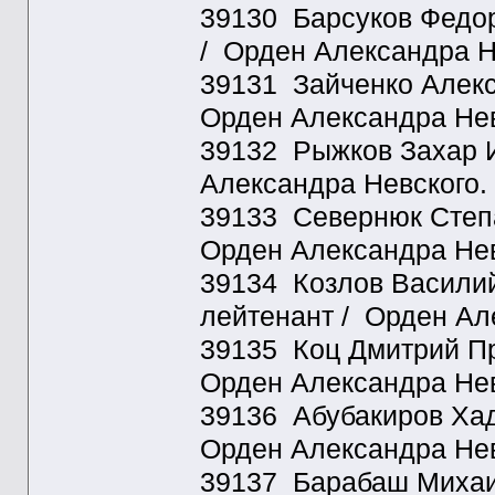
39130 Барсуков Федор 
/ Орден Александра Н
39131 Зайченко Алекс
Орден Александра Нев
39132 Рыжков Захар И
Александра Невского.
39133 Севернюк Степа
Орден Александра Нев
39134 Козлов Василий
лейтенант / Орден Ал
39135 Коц Дмитрий Пр
Орден Александра Нев
39136 Абубакиров Хад
Орден Александра Нев
39137 Барабаш Михаил 