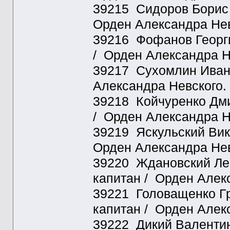
39215 Сидоров Борис Я
Орден Александра Нев
39216 Фофанов Георги
/ Орден Александра Н
39217 Сухомлин Иван 
Александра Невского.
39218 Койчуренко Дмит
/ Орден Александра Н
39219 Яскульский Вик
Орден Александра Нев
39220 Ждановский Лео
капитан / Орден Алек
39221 Головащенко Гр
капитан / Орден Алек
39222 Дикий Валентин 