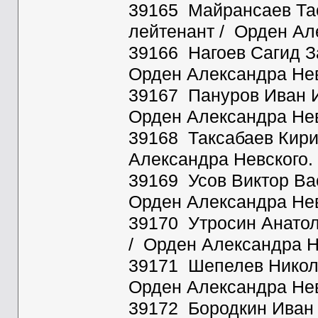
39165 Майрансаев Тасу
лейтенант / Орден Ал
39166 Нагоев Сагид За
Орден Александра Нев
39167 Пануров Иван Ив
Орден Александра Нев
39168 Таксабаев Кирим
Александра Невского.
39169 Усов Виктор Вас
Орден Александра Нев
39170 Утросин Анатоли
/ Орден Александра Н
39171 Шепелев Никола
Орден Александра Нев
39172 Бородкин Иван 