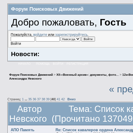
Форум Поисковых Движений
Добро пожаловать,
Гость
Пожалуйста,
войдите
или
зарегистрируйтесь
.
Войти
Новости:
НАЧАЛО
ПОМОЩЬ
ВОЙТИ
РЕГИСТРАЦИЯ
Форум Поисковых Движений
>
XII-«Военный архив»: документы, фото...
>
12и-Во
Александра Невского
« пр
Страниц:
1
...
35
36
37
38
39
[
40
]
41
42
Вниз
Автор
Тема: Список 
Невского (Прочитано 137049
АПО Память
Re: Список кавалеров ордена Александ