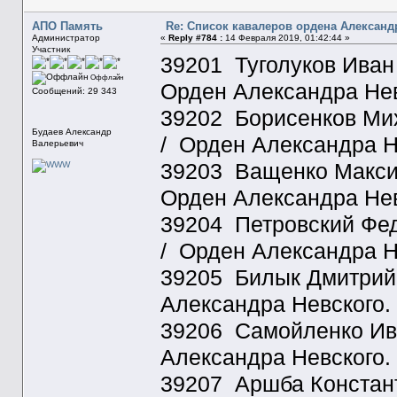
АПО Память
Re: Список кавалеров ордена Александ
Администратор
«
Reply #784 :
14 Февраля 2019, 01:42:44 »
Участник
39201 Туголуков Иван 
Оффлайн
Орден Александра Нев
Сообщений: 29 343
39202 Борисенков Мих
Будаев Александр
/ Орден Александра Н
Валерьевич
39203 Ващенко Максим
Орден Александра Нев
39204 Петровский Федо
/ Орден Александра Н
39205 Билык Дмитрий 
Александра Невского.
39206 Самойленко Ива
Александра Невского.
39207 Аршба Констант