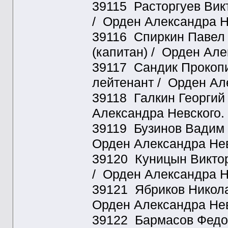
39115 Расторгуев Викт
/ Орден Александра Н
39116 Спиркин Павел П
(капитан) / Орден Але
39117 Сандик Прокопий
лейтенант / Орден Ал
39118 Галкин Георгий 
Александра Невского.
39119 Бузинов Вадим Н
Орден Александра Нев
39120 Куницын Виктор
/ Орден Александра Н
39121 Ябриков Никола
Орден Александра Нев
39122 Бармасов Федор