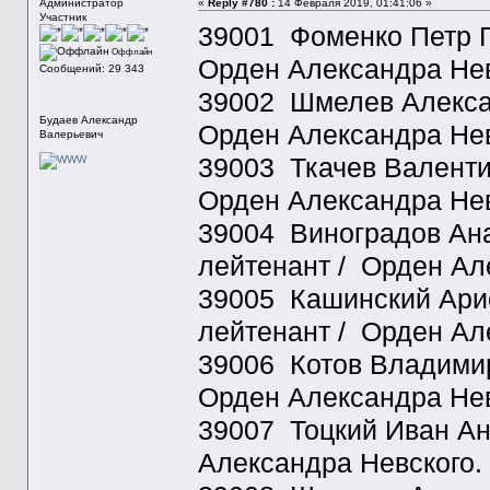
Администратор
«
Reply #780 :
14 Февраля 2019, 01:41:06 »
Участник
39001 Фоменко Петр Г
Оффлайн
Орден Александра Нев
Сообщений: 29 343
39002 Шмелев Алексан
Будаев Александр
Орден Александра Нев
Валерьевич
39003 Ткачев Валентин
Орден Александра Нев
39004 Виноградов Ана
лейтенант / Орден Ал
39005 Кашинский Арис
лейтенант / Орден Ал
39006 Котов Владимир 
Орден Александра Нев
39007 Тоцкий Иван Ан
Александра Невского.