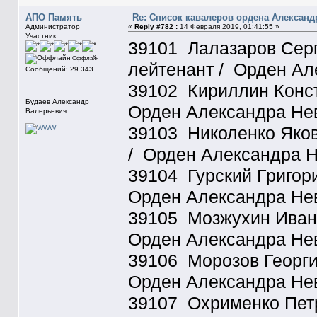
АПО Память
Re: Список кавалеров ордена Александ
Администратор
«
Reply #782 :
14 Февраля 2019, 01:41:55 »
Участник
39101 Лалазаров Серг
Оффлайн
лейтенант / Орден Ал
Сообщений: 29 343
39102 Кириллин Конст
Будаев Александр
Орден Александра Нев
Валерьевич
39103 Николенко Яков
/ Орден Александра Н
39104 Гурский Григори
Орден Александра Нев
39105 Мозжухин Иван 
Орден Александра Нев
39106 Морозов Георгий
Орден Александра Нев
39107 Охрименко Петр