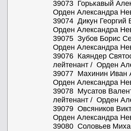
39073 Горькавый Алек
Орден Александра Нев
39074 Дикун Георгий В
Орден Александра Нев
39075 Зубов Борис Сер
Орден Александра Нев
39076 Каяндер Святос
лейтенант / Орден Ал
39077 Махинин Иван А
Орден Александра Нев
39078 Мусатов Валент
лейтенант / Орден Ал
39079 Овсяников Викто
Орден Александра Нев
39080 Соловьев Михаи