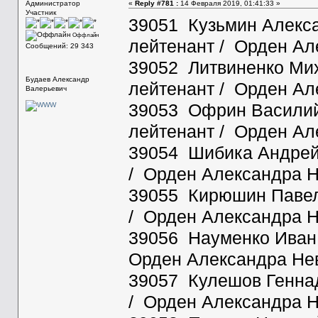
Администратор
«
Reply #781 :
14 Февраля 2019, 01:41:33 »
Участник
39051 Кузьмин Алекса
Оффлайн
лейтенант / Орден Ал
Сообщений: 29 343
39052 Литвиненко Миха
Будаев Александр
лейтенант / Орден Ал
Валерьевич
39053 Офрин Василий Н
лейтенант / Орден Ал
39054 Шибика Андрей И
/ Орден Александра Н
39055 Кирюшин Павел
/ Орден Александра Н
39056 Науменко Иван 
Орден Александра Нев
39057 Кулешов Геннад
/ Орден Александра Н