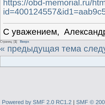
https://obd-memorial.ru/ht
id=400124557&id1=aab9c
С уважением, Александ
Страниц: [
1
]
Вверх
« предыдущая тема
след
Powered by SMF 2.0 RC1.2
|
SMF © 2006