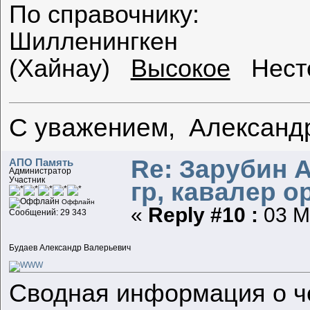
По справочнику:
Шилленингкен
(Хайнау)
Высокое
Несте
С уважением, Александ
Re: Зарубин 
АПО Память
Администратор
Участник
гр, кавалер о
Оффлайн
«
Reply #10 :
03 Ма
Сообщений: 29 343
Будаев Александр Валерьевич
Сводная информация о ч