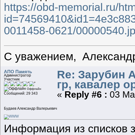
https://obd-memorial.ru/ht
id=74569410&id1=4e3c883
0011458-0621/00000540.j
С уважением, Александ
Re: Зарубин 
АПО Память
Администратор
Участник
гр, кавалер о
Оффлайн
«
Reply #6 :
03 Мар
Сообщений: 29 343
Будаев Александр Валерьевич
Информация из списков 