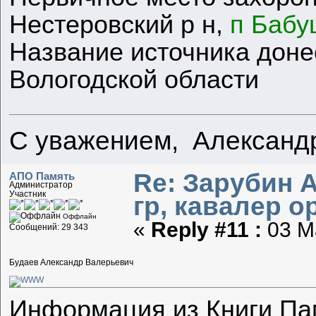
Нестеровский р н,
п Бабу
Название источника дон
Вологодской области
С уважением, Александ
Re: Зарубин 
АПО Память
Администратор
Участник
гр, кавалер о
Оффлайн
«
Reply #11 :
03 Ма
Сообщений: 29 343
Будаев Александр Валерьевич
Информация из Книги Па