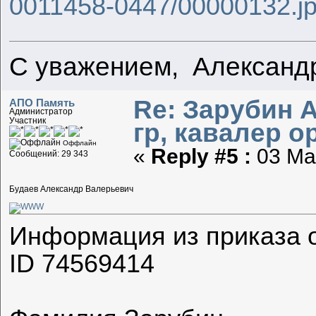
0011458-0447/00000132.j
С уважением, Александ
Re: Зарубин 
АПО Память
Администратор
Участник
гр, кавалер о
Оффлайн
«
Reply #5 :
03 Мар
Сообщений: 29 343
Будаев Александр Валерьевич
Информация из приказа о
ID 74569414