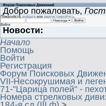
Форум Поисковых Движений
Добро пожаловать,
Гост
Пожалуйста,
войдите
или
зарегистрируйтесь
.
Войти
Новости:
Начало
Помощь
Войти
Регистрация
Форум Поисковых Движе
VII-Несокрушимая и леге
71-"Царица полей" - пехо
Номера стрелковых дивиз
184-я сд (III ф)
>