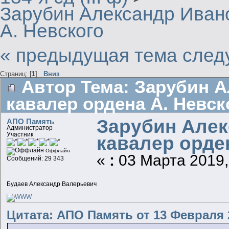
Зарубин Александр Ивано
А. Невского
« предыдущая тема
след
Страниц: [
1
]
Вниз
Автор
Тема: Зарубин А
кавалер ордена А. Невск
Зарубин Алек
АПО Память
Администратор
Участник
кавалер орде
Оффлайн
«
:
03 Марта 2019,
Сообщений: 29 343
Будаев Александр Валерьевич
Цитата: АПО Память от 13 Февраля 2