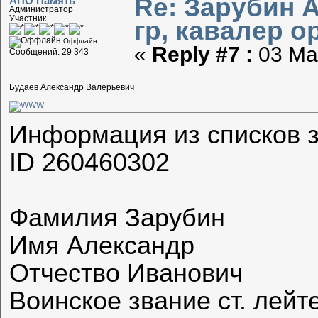
Re: Зарубин 
АПО Память
Администратор
Участник
гр, кавалер о
Оффлайн
«
Reply #7 :
03 Мар
Сообщений: 29 343
Будаев Александр Валерьевич
Информация из списков 
ID 260460302
Фамилия Зарубин
Имя Александр
Отчество Иванович
Воинское звание ст. лейт