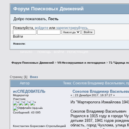
Форум Поисковых Движений
Добро пожаловать,
Гость
Пожалуйста,
войдите
или
зарегистрируйтесь
.
Войти
Новости:
НАЧАЛО
ПОМОЩЬ
ВОЙТИ
РЕГИСТРАЦИЯ
Форум Поисковых Движений
>
VII-Несокрушимая и легендарная
>
71-"Царица по
Страниц: [
1
]
Вниз
Автор
Тема: Соколов Владимир Васильевич, пр
исСЛЕДОВАТЕЛЬ
Соколов Владимир Васильевич
Модератор
«
:
23 Декабря 2017, 16:37:27 »
Участник
Из "Мартиролога Измайлова 1941
Оффлайн
Соколов Владимир Васильевич
Сообщений: 43 095
Родился в 1915 году в городе Ч
детьми 1937, 1941 годов рожден
область, город Чухлома, улица 
Константин Борисович Стрельбицкий