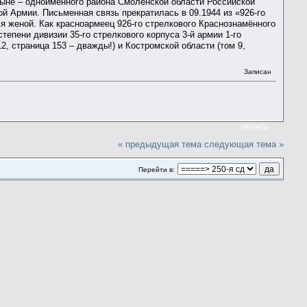
ныне – одноимённого района Смоленской области Российской
й Армии. Письменная связь прекратилась в 09.1944 из «926-го
я женой. Как красноармеец 926-го стрелкового Краснознамённого
тепени дивизии 35-го стрелкового корпуса 3-й армии 1-го
2, страница 153 – дважды!) и Костромской области (том 9,
Записан
ПЕЧАТЬ
« предыдущая тема
следующая тема »
Перейти в: