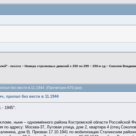
лей" - пехота
>
Номера стрелковых дивизий с 250 по 299
>
250-я сд
>
Соколов Владимир
опал без вести в 11.1944 (Прочитано 670 раз)
, пропал без вести в 11.1944
 - 1945":
ухломе, ныне – одноимённого района Костромской области Российской 
ия по адресу: Москва-37, Луговая улица, дом 2, квартира 4 (отец Соко
Калинина, дом 9). Призван 17.10.1941 по мобилизации Сталинским райо