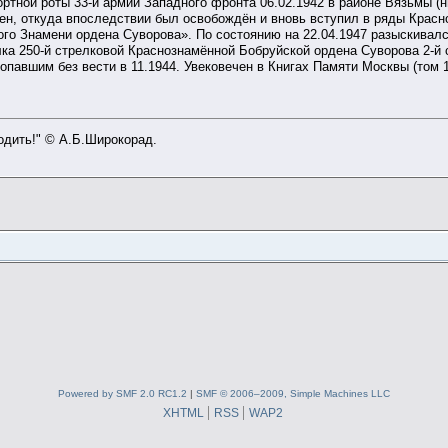
ртной роты 33-й армии Западного фронта 06.02.1942 в районе Вязьмы (
ен, откуда впоследствии был освобождён и вновь вступил в ряды Красно
ого Знамени ордена Суворова». По состоянию на 22.04.1947 разыскивалс
ка 250-й стрелковой Краснознамённой Бобруйской ордена Суворова 2-й с
павшим без вести в 11.1944. Увековечен в Книгах Памяти Москвы (том 1
ходить!" © А.Б.Широкорад.
Powered by SMF 2.0 RC1.2
|
SMF © 2006–2009, Simple Machines LLC
XHTML
RSS
WAP2