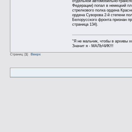
отдельной автомобильно-транспо
Федерации) попал в немецкий пл
стрелкового полка ордена Красн
ордена Суворова 2-й степени пол
Белорусского фронта признан про
страница 134).
"Я не мальчик, чтобы в архивы 
Значит я - МАЛЬЧИК!!!
Страниц: [
1
]
Вверх