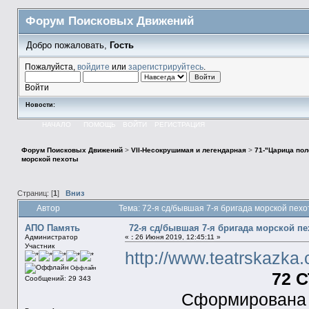
Форум Поисковых Движений
Добро пожаловать,
Гость
Пожалуйста,
войдите
или
зарегистрируйтесь
.
Войти
Новости:
НАЧАЛО
ПОМОЩЬ
ВОЙТИ
РЕГИСТРАЦИЯ
Форум Поисковых Движений
>
VII-Несокрушимая и легендарная
>
71-"Царица пол
морской пехоты
Страниц: [
1
]
Вниз
Автор
Тема: 72-я сд/бывшая 7-я бригада морской пех
АПО Память
72-я сд/бывшая 7-я бригада морской п
Администратор
«
:
26 Июня 2019, 12:45:11 »
Участник
http://www.teatrskazk
Оффлайн
72 
Сообщений: 29 343
Сформирована н