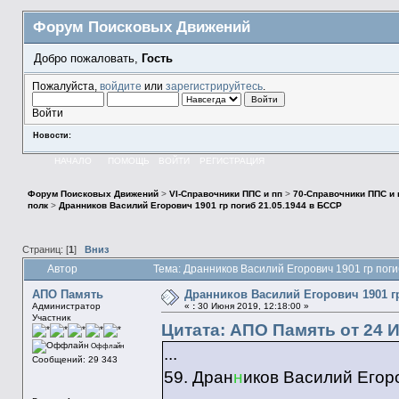
Форум Поисковых Движений
Добро пожаловать,
Гость
Пожалуйста,
войдите
или
зарегистрируйтесь
.
Войти
Новости:
НАЧАЛО
ПОМОЩЬ
ВОЙТИ
РЕГИСТРАЦИЯ
Форум Поисковых Движений
>
VI-Справочники ППС и пп
>
70-Справочники ППС и
полк
>
Дранников Василий Егорович 1901 гр погиб 21.05.1944 в БССР
Страниц: [
1
]
Вниз
Автор
Тема: Дранников Василий Егорович 1901 гр пог
АПО Память
Дранников Василий Егорович 1901 гр
Администратор
«
:
30 Июня 2019, 12:18:00 »
Участник
Цитата: АПО Память от 24 И
Оффлайн
...
Сообщений: 29 343
59. Дран
н
иков Василий Егор