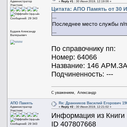
Администратор
«
Reply #1 :
30 Июня 2019, 12:19:06 »
Участник
Цитата: АПО Память от 30 И
Оффлайн
...
Сообщений: 29 343
Последнее место службы п/п
...
Будаев Александр
Валерьевич
По справочнику пп:
Номер: 64066
Название: 146 АРМ.З
Подчиненность: ---
С уважением, Александр
АПО Память
Re: Дранников Василий Егорович 190
Администратор
«
Reply #2 :
30 Июня 2019, 12:21:02 »
Участник
Информация из Книги
Оффлайн
ID 407807668
Сообщений: 29 343