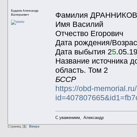
Будаев Александр
Фамилия ДРАННИКО
Валерьевич
Имя Василий
Отчество Егорович
Дата рождения/Возрас
Дата выбытия 2
5
.05.1
Название источника д
область. Том 2
БССР
https://obd-memorial.r
id=407807665&id1=fb
С уважением, Александр
Страниц: [
1
]
Вверх